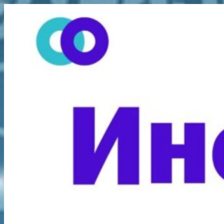
Перейти
к
содержимому