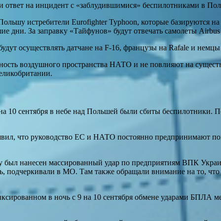
и ответ на инцидент с «заблудившимися» беспилотниками в Пол
ольшу истребители Eurofighter Typhoon, которые базируются н
 дни. За заправку «Тайфунов» будут отвечать самолеты Airbus 
ут осуществлять датчане на F-16, французы на Rafale и немцы
ность воздушного пространства НАТО и не повлияют на сущест
еликобритании.
на 10 сентября в небе над Польшей были сбиты беспилотники. 
аявил, что руководство ЕС и НАТО постоянно предпринимают по
у был нанесен массированный удар по предприятиям ВПК Украи
ь, подчеркивали в МО. Там также обращали внимание на то, чт
сированном в ночь с 9 на 10 сентября обмене ударами БПЛА ме