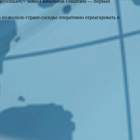
публики», – заявил начальник Генштаба — первый
позволило стране-соседке оперативно отреагировать и