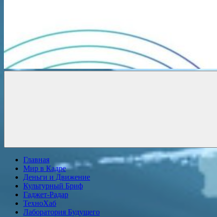
Новости
онлайн
Главная
Мир в Кадре
Деньги и Движение
Культурный Бриф
Гаджет-Радар
ТехноХаб
Лаборатория Будущего