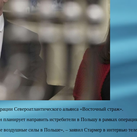
ерации Североатлантического альянса «Восточный страж».
н планирует направить истребители в Польшу в рамках операц
 воздушные силы в Польше», – заявил Стармер в интервью теле