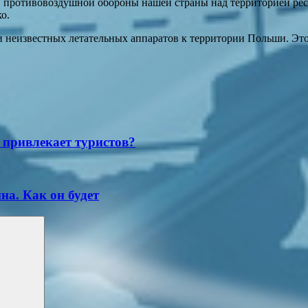
 противовоздушной обороны нашей страны над территорией рес
о.
неизвестных летательных аппаратов к территории Польши. Это 
 привлекает туристов?
на. Как он будет