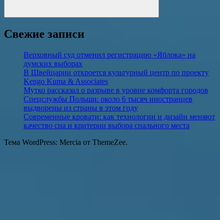
Поиск
Свежие записи
Верховный суд отменил регистрацию «Яблока» на
думских выборах
В Швейцарии откроется культурный центр по проекту
Kengo Kuma & Associates
Мутко рассказал о разрыве в уровне комфорта городов
Спецслужбы Польши: около 6 тысяч иностранцев
выдворены из страны в этом году
Современные кровати: как технологии и дизайн меняют
качество сна и критерии выбора спального места
Тема WordPress: Mercia от ThemeZee.