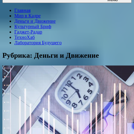
Главная
Мир в Кадре
Деньги и Движение
Культурный Бриф
Гаджет-Радар
ТехноХаб
Лаборатория Будущего
Рубрика:
Деньги и Движение