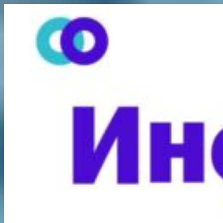
Перейти
к
содержимому