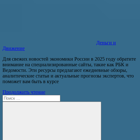
Деньги и
Движение
Для свежих новостей экономики России в 2025 году обратите
внимание на специализированные сайты, такие как РБК и
Ведомости. Эти ресурсы предлагают ежедневные обзоры,
аналитические статьи и актуальные прогнозы экспертов, что
поможет вам быть в курсе
Продолжить чтение
Поиск
для: