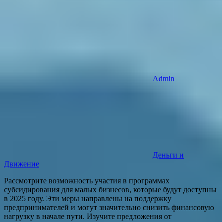
Admin
Деньги и
Движение
Рассмотрите возможность участия в программах
субсидирования для малых бизнесов, которые будут доступны
в 2025 году. Эти меры направлены на поддержку
предпринимателей и могут значительно снизить финансовую
нагрузку в начале пути. Изучите предложения от