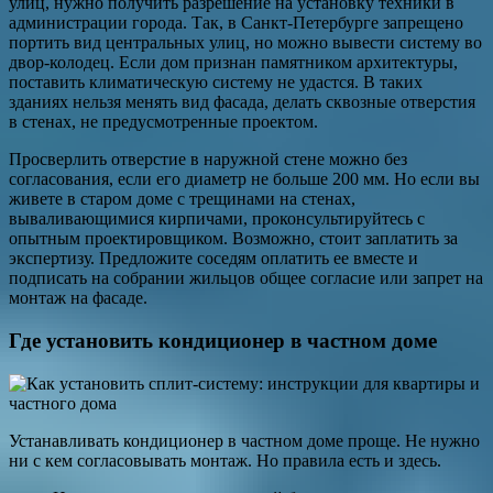
улиц, нужно получить разрешение на установку техники в
администрации города. Так, в Санкт-Петербурге запрещено
портить вид центральных улиц, но можно вывести систему во
двор-колодец. Если дом признан памятником архитектуры,
поставить климатическую систему не удастся. В таких
зданиях нельзя менять вид фасада, делать сквозные отверстия
в стенах, не предусмотренные проектом.
Просверлить отверстие в наружной стене можно без
согласования, если его диаметр не больше 200 мм. Но если вы
живете в старом доме с трещинами на стенах,
вываливающимися кирпичами, проконсультируйтесь с
опытным проектировщиком. Возможно, стоит заплатить за
экспертизу. Предложите соседям оплатить ее вместе и
подписать на собрании жильцов общее согласие или запрет на
монтаж на фасаде.
Где установить кондиционер в частном доме
Устанавливать кондиционер в частном доме проще. Не нужно
ни с кем согласовывать монтаж. Но правила есть и здесь.