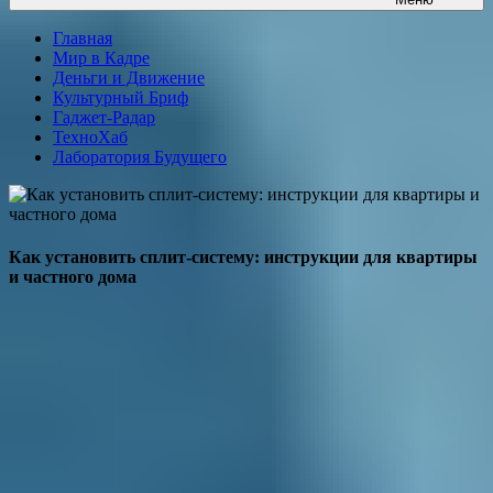
Главная
Мир в Кадре
Деньги и Движение
Культурный Бриф
Гаджет-Радар
ТехноХаб
Лаборатория Будущего
Как установить сплит-систему: инструкции для квартиры
и частного дома