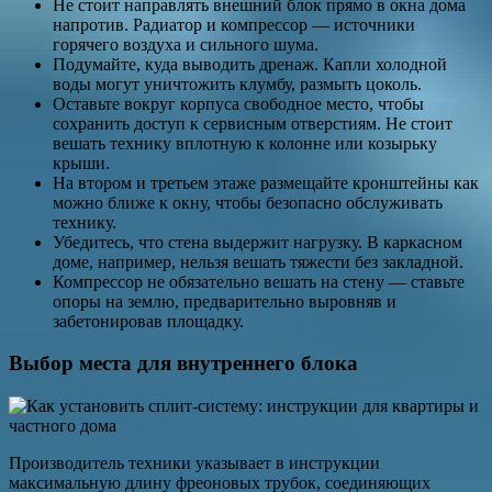
Не стоит направлять внешний блок прямо в окна дома
напротив. Радиатор и компрессор — источники
горячего воздуха и сильного шума.
Подумайте, куда выводить дренаж. Капли холодной
воды могут уничтожить клумбу, размыть цоколь.
Оставьте вокруг корпуса свободное место, чтобы
сохранить доступ к сервисным отверстиям. Не стоит
вешать технику вплотную к колонне или козырьку
крыши.
На втором и третьем этаже размещайте кронштейны как
можно ближе к окну, чтобы безопасно обслуживать
технику.
Убедитесь, что стена выдержит нагрузку. В каркасном
доме, например, нельзя вешать тяжести без закладной.
Компрессор не обязательно вешать на стену — ставьте
опоры на землю, предварительно выровняв и
забетонировав площадку.
Выбор места для внутреннего блока
Производитель техники указывает в инструкции
максимальную длину фреоновых трубок, соединяющих