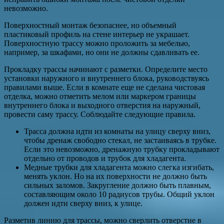
невозможно.
Поверхностный монтаж безопаснее, но объемный
пластиковый профиль на стене интерьер не украшает.
Поверхностную трассу можно проложить за мебелью,
например, за шкафами, но они не должны сдавливать ее.
Прокладку трассы начинают с разметки. Определите место
установки наружного и внутреннего блока, руководствуясь
правилами выше. Если в комнате еще не сделана чистовая
отделка, можно отметить мелом или маркером границы
внутреннего блока и выходного отверстия на наружный,
провести саму трассу. Соблюдайте следующие правила.
Трасса должна идти из комнаты на улицу сверху вниз,
чтобы дренаж свободно стекал, не застаиваясь в трубке.
Если это невозможно, дренажную трубку прокладывают
отдельно от проводов и трубок для хладагента.
Медные трубки для хладагента можно слегка изгибать,
менять уклон. Но на их поверхности не должно быть
сильных заломов. Закругление должно быть плавным,
составляющим около 10 радиусов трубы. Общий уклон
должен идти сверху вниз, к улице.
Разметив линию для трассы, можно сверлить отверстие в