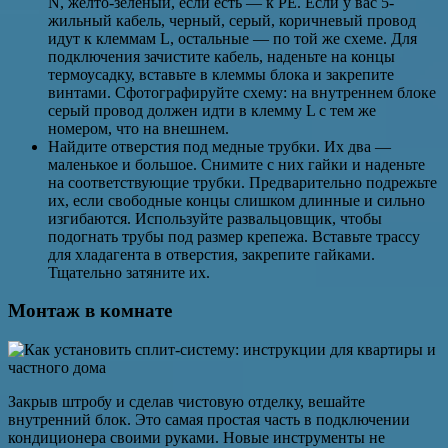
N, желто-зеленый, если есть — к PE. Если у вас 5-
жильный кабель, черный, серый, коричневый провод
идут к клеммам L, остальные — по той же схеме. Для
подключения зачистите кабель, наденьте на концы
термоусадку, вставьте в клеммы блока и закрепите
винтами. Сфотографируйте схему: на внутреннем блоке
серый провод должен идти в клемму L с тем же
номером, что на внешнем.
Найдите отверстия под медные трубки. Их два —
маленькое и большое. Снимите с них гайки и наденьте
на соответствующие трубки. Предварительно подрежьте
их, если свободные концы слишком длинные и сильно
изгибаются. Используйте развальцовщик, чтобы
подогнать трубы под размер крепежа. Вставьте трассу
для хладагента в отверстия, закрепите гайками.
Тщательно затяните их.
Монтаж в комнате
Закрыв штробу и сделав чистовую отделку, вешайте
внутренний блок. Это самая простая часть в подключении
кондиционера своими руками. Новые инструменты не