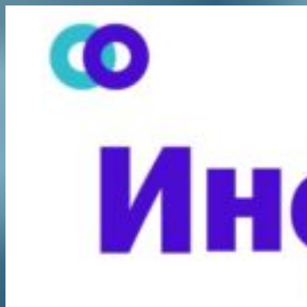
Перейти
к
содержимому