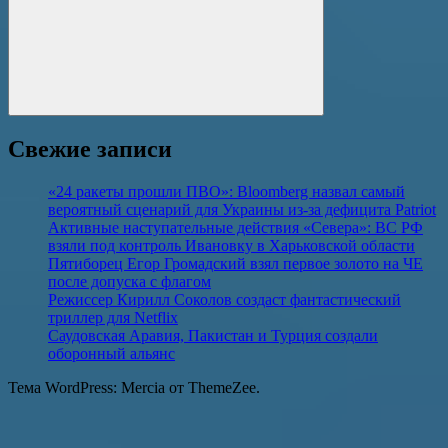
Поиск
Свежие записи
«24 ракеты прошли ПВО»: Bloomberg назвал самый
вероятный сценарий для Украины из-за дефицита Patriot
Активные наступательные действия «Севера»: ВС РФ
взяли под контроль Ивановку в Харьковской области
Пятиборец Егор Громадский взял первое золото на ЧЕ
после допуска с флагом
Режиссер Кирилл Соколов создаст фантастический
триллер для Netflix
Саудовская Аравия, Пакистан и Турция создали
оборонный альянс
Тема WordPress: Mercia от ThemeZee.