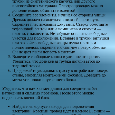
трубки из синтетического каучука или другого
влагостойкого материала. Электропроводку можно
дополнительно обмотать изолентой.
Соедините все элементы, начиная со стороны улицы.
Дренаж должен находиться в нижней части пучка.
Скрепите пластиковыми хомутами. Сверху обмотайте
тефлоновой лентой или алюминиевым скотчем —
плотно, с нахлестом. Не забудьте оставить свободные
участки для подключения. Вставьте в трубки заглушки
или закройте свободные концы пучка плотным
полиэтиленом, закрепив его скотчем поверх обмотки.
Он не даст пыли попасть в систему.
Выведите свободные концы в уличное отверстие.
Убедитесь, что дренажная трубка дотягивается до
заданной точки.
Продолжайте укладывать трассу в штробе или поверх
стены, закрепляя монтажными скобами. Доведите до
места установки внутреннего блока.
Убедитесь, что вам хватает длины для соединения без
натяжения и сильных прогибов. После этого можно
подключать внешний блок.
Найдите на корпусе выводы для подключения
электрики. Красный провод идет к клемме L, синий —