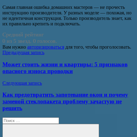
Самая главная ошибка домашних мастеров — не прочесть
инструкцию производителя. У разных моделе — похожая, но
не идентичная конструкция. Только производитель знает, как
их правильно крепить и подключать.
Средний рейтинг
0 из 5 звезд. 0 голосов.
Вам нужно
авторизироваться
для того, чтобы проголосовать.
Навигация
Предыдущая запись
по
Может стоить жизни и квартиры: 5 признаков
записям
опасного износа проводки
Следующая запись
Как предотвратить запотевание окон и почему
заменой стеклопакета проблему зачастую не
решить
Поиск
для: