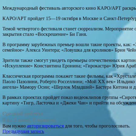
Международный фестиваль авторского кино КАРО/АРТ раскрыл
КАРО/АРТ пройдет 15—19 октября в Москве и Санкт-Петербурге
Темой четвертого фестиваля станет сюрреализм. Мероприятие
закрытия стало «Воскрешение» Би Ганя.
В программу зарубежных премьер вошли такие проекты, как: 
семейное» Алекса Уинтера; «Ловушка для кроликов» Брин Чейн
Зрители также смогут увидеть премьеры отечественных картин
«Искупление» Константина Еронина; «Гирокастра» Юрия Араб
Классическая программа покажет такие фильмы, как «Хрустале
Паоло Пазолини, Роберто Росселлини; «Мой XX век» Ильдико 
ангела» Мамору Осии; «Шерлок Младший» Бастера Китона и д
В рамках проектах пройдет показ видеоклипов группы «Сирот
картину «Тигр, Ласточка и «Джеки Чан» и прийти на обсужден
Средний рейтинг
0 из 5 звезд. 0 голосов.
Вам нужно
авторизироваться
для того, чтобы проголосовать.
Навигация
Предыдущая запись