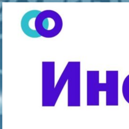
Перейти
к
содержимому