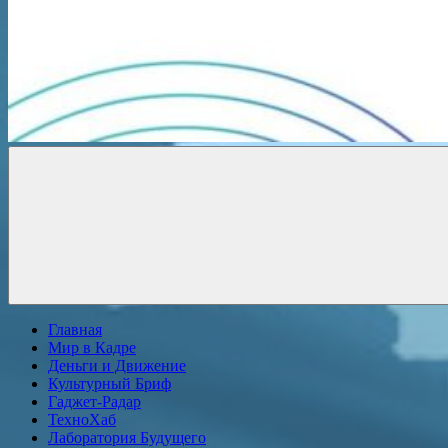
Новости
онлайн
Главная
Мир в Кадре
Деньги и Движение
Культурный Бриф
Гаджет-Радар
ТехноХаб
Лаборатория Будущего