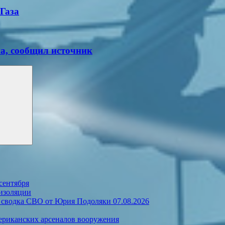
Газа
на, сообщил источник
сентября
изоляции
сводка СВО от Юрия Подоляки 07.08.2026
мериканских арсеналов вооружения