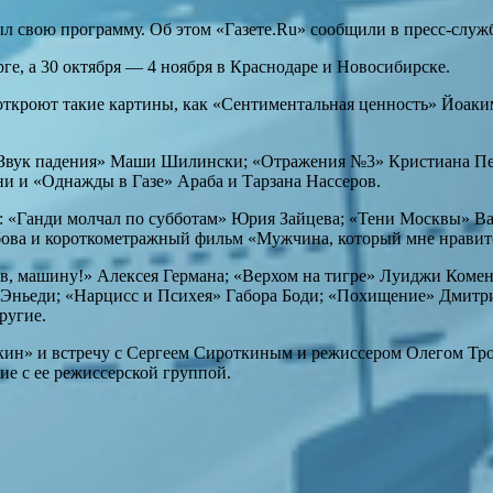
 свою программу. Об этом «Газете.Ru» сообщили в пресс-слу
, а 30 октября — 4 ноября в Краснодаре и Новосибирске.
 откроют такие картины, как «Сентиментальная ценность» Йоа
«Звук падения» Маши Шилински; «Отражения №3» Кристиана Пет
и и «Однажды в Газе» Араба и Тарзана Нассеров.
: «Ганди молчал по субботам» Юрия Зайцева; «Тени Москвы» Ва
ова и короткометражный фильм «Мужчина, который мне нравит
в, машину!» Алексея Германа; «Верхом на тигре» Луиджи Комен
Эньеди; «Нарцисс и Психея» Габора Боди; «Похищение» Дмитри
ругие.
кин» и встречу с Сергеем Сироткиным и режиссером Олегом Тро
ие с ее режиссерской группой.