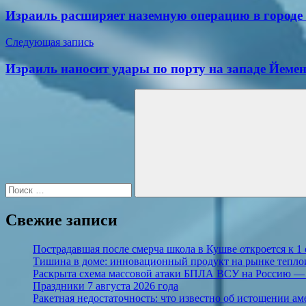
по
Израиль расширяет наземную операцию в городе 
записям
Следующая запись
Израиль наносит удары по порту на западе Йеме
Поиск
для:
Поиск
Свежие записи
Пострадавшая после смерча школа в Кушве откроется к 1 
Тишина в доме: инновационный продукт на рынке тепло
Раскрыта схема массовой атаки БПЛА ВСУ на Россию — 
Праздники 7 августа 2026 года
Ракетная недостаточность: что известно об истощении а