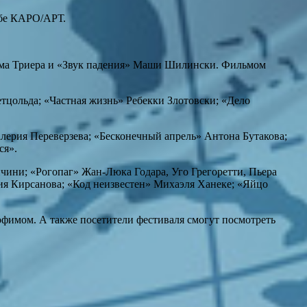
жбе КАРО/АРТ.
кима Триера и «Звук падения» Маши Шилински. Фильмом
цольда; «Частная жизнь» Ребекки Злотовски; «Дело
лерия Переверзева; «Бесконечный апрель» Антона Бутакова;
ся».
чини; «Рогопаг» Жан-Люка Годара, Уго Грегоретти, Пьера
я Кирсанова; «Код неизвестен» Михаэля Ханеке; «Яйцо
фимом. А также посетители фестиваля смогут посмотреть