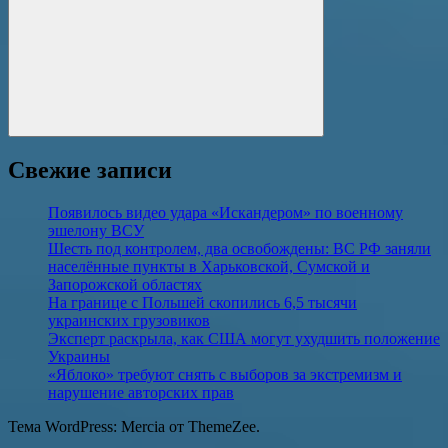
Поиск
Свежие записи
Появилось видео удара «Искандером» по военному
эшелону ВСУ
Шесть под контролем, два освобождены: ВС РФ заняли
населённые пункты в Харьковской, Сумской и
Запорожской областях
На границе с Польшей скопились 6,5 тысячи
украинских грузовиков
Эксперт раскрыла, как США могут ухудшить положение
Украины
«Яблоко» требуют снять с выборов за экстремизм и
нарушение авторских прав
Тема WordPress: Mercia от ThemeZee.