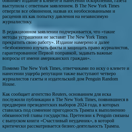
обвиняет издание в клевете и нанесении оскорблений, газета
выступила с ответным заявлением. В The New York Times
отвергли все обвинения, назвав их необоснованными и
расценив их как попытку давления на независимую
журналистику.
В редакционном заявлении подчеркивается, что «такие
методы устрашения не заставят The New York Times
прекратить свою работу». Издание намерено и далее
«безбоязненно изучать факты и защищать право журналистов,
гарантированное Первой поправкой, задавать важные
вопросы от имени американских граждан».
Помимо The New York Times, ответчиками по иску о клевете и
нанесении ущерба репутации также выступают четверо
журналистов газеты и издательский дом Penguin Random
House.
Как сообщает агентство Reuters, основанием для иска
послужили публикации в The New York Times, появившиеся в
преддверии президентских выборов 2024 года, в которых
ставилась под сомнение пригодность Трампа к выполнению
обязанностей главы государства. Претензии к Penguin связаны
с выпуском книги «Счастливый неудачник», в которой
критически рассматривается бизнес-деятельность Трампа.