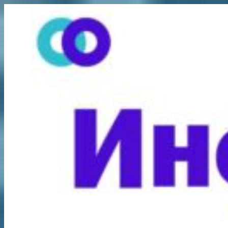
Перейти
к
содержимому