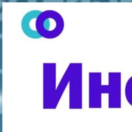
Перейти
к
содержимому