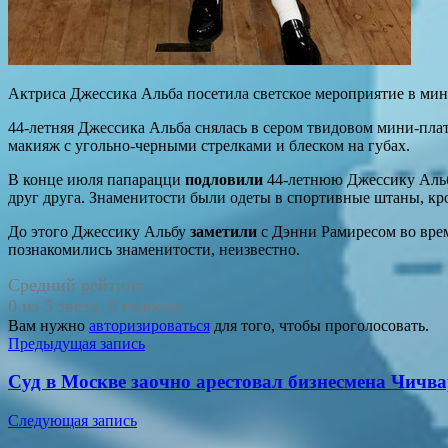
Актриса Джессика Альба посетила светское мероприятие в мини
44-летняя Джессика Альба снялась в сером твидовом мини-пла
макияж с угольно-черными стрелками и блеском на губах.
В конце июля папарацци
подловили
44-летнюю Джессику Альбу
друг друга. Знаменитости были одеты в спортивные штаны, кро
До этого Джессику Альбу
заметили
с Дэнни Рамиресом во врем
познакомились знаменитости, неизвестно.
Средний рейтинг
0 из 5 звезд. 0 голосов.
Вам нужно
авторизироваться
для того, чтобы проголосовать.
Навигация
Предыдущая запись
по
Суд в Москве заочно арестовал бизнесмена Чичва
записям
Следующая запись