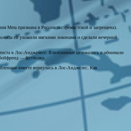
ния Meta признана в России экстремистской и запрещена).
 Волосы ей уложили мягкими локонами и сделали вечерний
ртиста в Лос-Анджелесе. Влюбленные целовались и обнимали
 бойфренд — футболку.
юбленные вместе вернулись в Лос-Анджелес. Как