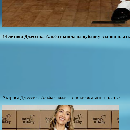
44-летняя Джессика Альба вышла на публику в мини-плать
Актриса Джессика Альба снялась в твидовом мини-платье