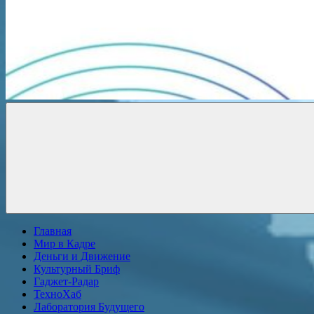
Новости
онлайн
Главная
Мир в Кадре
Деньги и Движение
Культурный Бриф
Гаджет-Радар
ТехноХаб
Лаборатория Будущего