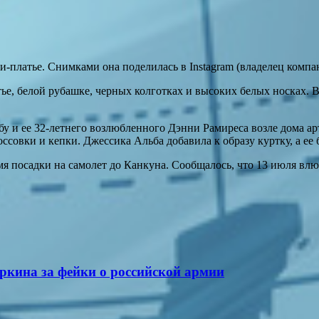
-платье. Снимками она поделилась в Instagram (владелец компа
тье, белой рубашке, черных колготках и высоких белых носках.
 и ее 32-летнего возлюбленного Дэнни Рамиреса возле дома а
ссовки и кепки. Джессика Альба добавила к образу куртку, а ее
я посадки на самолет до Канкуна. Сообщалось, что 13 июля вл
ркина за фейки о российской армии