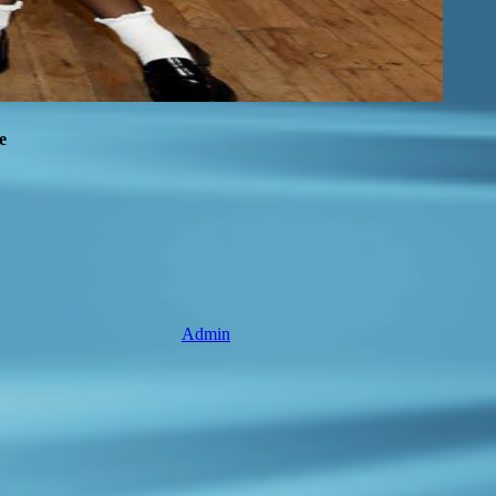
е
Admin