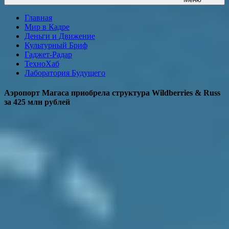
Главная
Мир в Кадре
Деньги и Движение
Культурный Бриф
Гаджет-Радар
ТехноХаб
Лаборатория Будущего
Аэропорт Магаса приобрела структура Wildberries & Russ
за 425 млн рублей