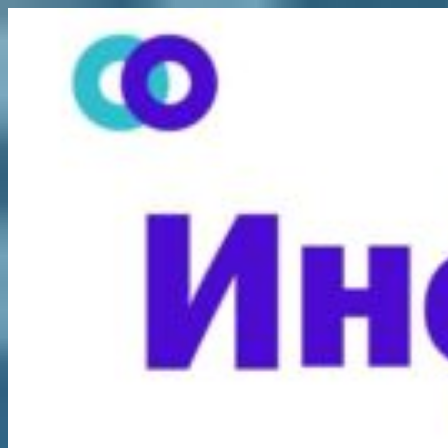
Перейти
к
содержимому