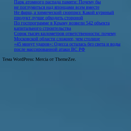
Парк атомного распада памяти: Почему бы
не поглумиться над японцами всем вместе
Не фарш, а химический сюрприз: Какой куриный
продукт лучше обходить стороной
По госпрограмме в Крыму возвели 542 объекта
капитального строительства
Сорок тысяч километров ответственности: почему
Московской области сложнее, чем столице
«45 минут ударов»: Одесса осталась без света и воды
после массированной атаки ВС РФ
Тема WordPress: Mercia от ThemeZee.