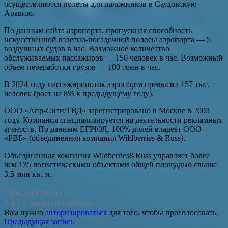
осуществляются полеты для паломников в Саудовскую
Аравию.
По данным сайта аэропорта, пропускная способность
искусственной взлетно-посадочной полосы аэропорта — 5
воздушных судов в час. Возможное количество
обслуживаемых пассажиров — 150 человек в час. Возможный
объем переработки грузов — 100 тонн в час.
В 2024 году пассажиропоток аэропорта превысил 157 тыс.
человек (рост на 8% к предыдущему году).
ООО «Апр-Сити/ТВД» зарегистрировано в Москве в 2003
году. Компания специализируется на деятельности рекламных
агентств. По данным ЕГРЮЛ, 100% долей владеет ООО
«РВБ» (объединенная компания Wildberries & Russ).
Объединенная компания Wildberries&Russ управляет более
чем 135 логистическими объектами общей площадью свыше
3,5 млн кв. м.
Средний рейтинг
0 из 5 звезд. 0 голосов.
Вам нужно
авторизироваться
для того, чтобы проголосовать.
Навигация
Предыдущая запись