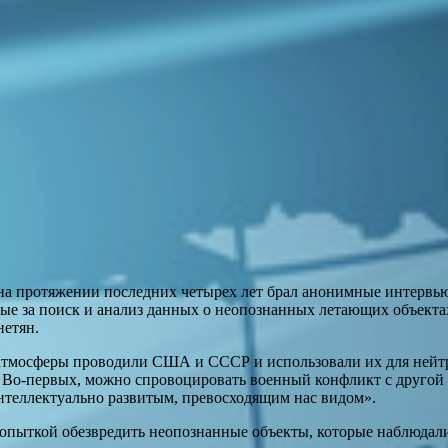
о на протяжении последних четырех лет брал анонимные интерв
ные за поиск и анализ данных о неопознанных летающих объекта
нетян.
х атмосферы проводили США и СССР и использовали их для ней
 Во-первых, можно спровоцировать военный конфликт с другой с
интеллектуально развитым, превосходящим нас видом».
опыткой обезвредить неопознанные объекты, которые наблюдали