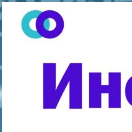
Перейти
к
содержимому