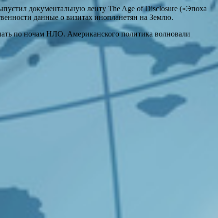
пустил документальную ленту The Age of Disclosure («Эпоха
ственности данные о визитах инопланетян на Землю.
спать по ночам НЛО. Американского политика волновали