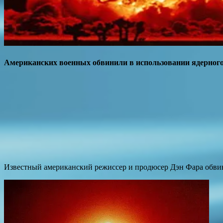
Американских военных обвинили в использовании ядерног
Известный американский режиссер и продюсер Дэн Фара обвин