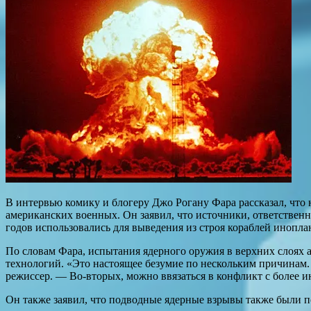
В интервью комику и блогеру Джо Рогану Фара рассказал, чт
американских военных. Он заявил, что источники, ответствен
годов использовались для выведения из строя кораблей инопла
По словам Фара, испытания ядерного оружия в верхних слоя
технологий. «Это настоящее безумие по нескольким причинам.
режиссер. — Во-вторых, можно ввязаться в конфликт с более 
Он также заявил, что подводные ядерные взрывы также были п