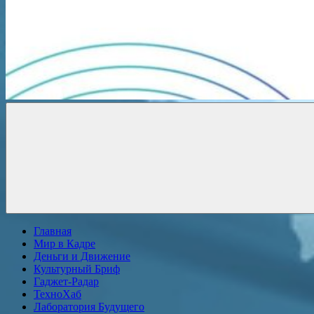
Новости
онлайн
Главная
Мир в Кадре
Деньги и Движение
Культурный Бриф
Гаджет-Радар
ТехноХаб
Лаборатория Будущего