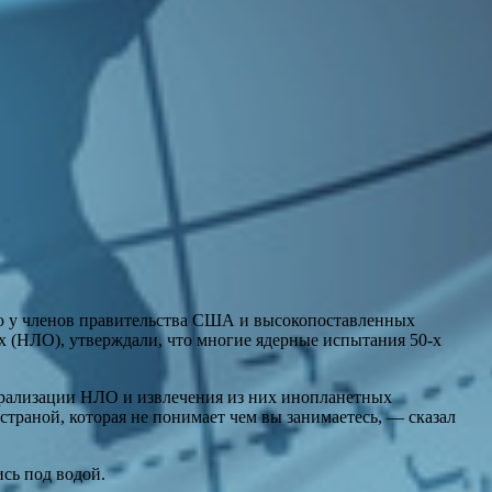
ью у членов правительства США и высокопоставленных
х (НЛО), утверждали, что многие ядерные испытания 50-х
трализации НЛО и извлечения из них инопланетных
траной, которая не понимает чем вы занимаетесь, — сказал
сь под водой.