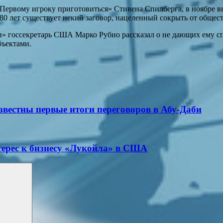
«Первому игроку приготовиться» Стивена Спилберга, в ноябре вы
 80 лет существует некий заговор, нацеленный сокрыть от обще
и» госсекретарь США Марко Рубио рассказал о не дающих ему 
бъектами.
известны первые итоги переговоров в Абу-Даби
терес к бизнесу «Лукойла» в США