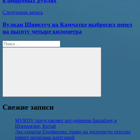
в цифровых рублях
Следующая запись
Вулкан Шивелуч на Камчатке выбросил пепел
на высоту четыре километра
Поиск
для:
Поиск
Свежие записи
MVRDV представляет арт-деревню Бихайлоу в
Шэньчжэне, Китай
Экс-сенатор Епифанова: право на досрочную пенсию
имеют несколько категорий