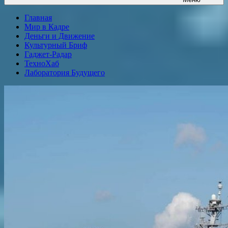
Главная
Мир в Кадре
Деньги и Движение
Культурный Бриф
Гаджет-Радар
ТехноХаб
Лаборатория Будущего