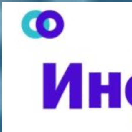
Перейти
к
содержимому