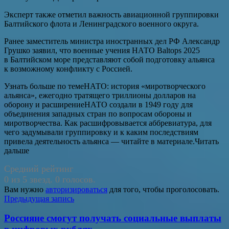
Эксперт также отметил важность авиационной группировки
Балтийского флота и Ленинградского военного округа.
Ранее заместитель министра иностранных дел РФ Александр
Грушко заявил, что военные учения НАТО Baltops 2025
в Балтийском море представляют собой подготовку альянса
к возможному конфликту с Россией.
Узнать больше по темеНАТО: история «миротворческого
альянса», ежегодно тратящего триллионы долларов на
оборону и расширениеНАТО создали в 1949 году для
объединения западных стран по вопросам обороны и
миротворчества. Как расшифровывается аббревиатура, для
чего задумывали группировку и к каким последствиям
привела деятельность альянса — читайте в материале.Читать
дальше
Средний рейтинг
0 из 5 звезд. 0 голосов.
Вам нужно
авторизироваться
для того, чтобы проголосовать.
Навигация
Предыдущая запись
по
Россияне смогут получать социальные выплаты
записям