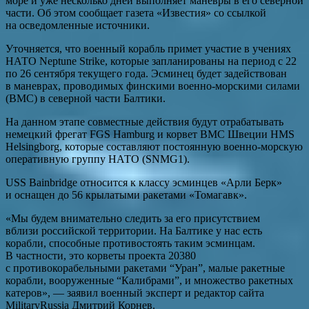
море и уже несколько дней выполняет маневры в его северной
части. Об этом сообщает газета «Известия» со ссылкой
на осведомленные источники.
Уточняется, что военный корабль примет участие в учениях
НАТО Neptune Strike, которые запланированы на период с 22
по 26 сентября текущего года. Эсминец будет задействован
в маневрах, проводимых финскими военно-морскими силами
(ВМС) в северной части Балтики.
На данном этапе совместные действия будут отрабатывать
немецкий фрегат FGS Hamburg и корвет ВМС Швеции HMS
Helsingborg, которые составляют постоянную военно-морскую
оперативную группу НАТО (SNMG1).
USS Bainbridge относится к классу эсминцев «Арли Берк»
и оснащен до 56 крылатыми ракетами «Томагавк».
«Мы будем внимательно следить за его присутствием
вблизи российской территории. На Балтике у нас есть
корабли, способные противостоять таким эсминцам.
В частности, это корветы проекта 20380
с противокорабельными ракетами “Уран”, малые ракетные
корабли, вооруженные “Калибрами”, и множество ракетных
катеров», — заявил военный эксперт и редактор сайта
MilitaryRussia Дмитрий Корнев.