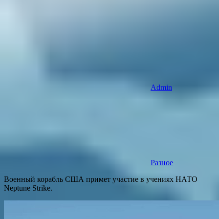
Admin
Разное
Военный корабль США примет участие в учениях НАТО
Neptune Strike.