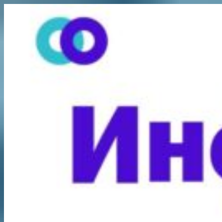
Перейти
к
содержимому