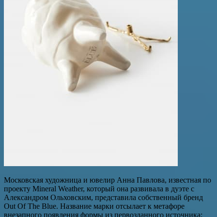
Московская художница и ювелир Анна Павлова, известная по
проекту Mineral Weather, который она развивала в дуэте с
Александром Ольховским, представила собственный бренд
Out Of The Blue. Название марки отсылает к метафоре
внезапного появления формы из первозданного источника: