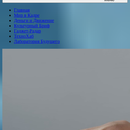
Главная
Мир в Кадре
Деньги и Движение
Культурный Бриф
Гаджет-Радар
ТехноХаб
Лаборатория Будущего