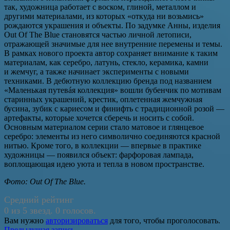
так, художница работает с воском, глиной, металлом и
другими материалами, из которых «откуда ни возьмись»
рождаются украшения и объекты. По задумке Анны, изделия
Out Of The Blue становятся частью личной летописи,
отражающей значимые для нее внутренние перемены и темы.
В рамках нового проекта автор сохраняет внимание к таким
материалам, как серебро, латунь, стекло, керамика, камни
и жемчуг, а также начинает эксперименты с новыми
техниками. В дебютную коллекцию бренда под названием
«Маленькая путевáя коллекция» вошли бубенчик по мотивам
старинных украшений, крестик, оплетенная жемчужная
бусина, зубик с кариесом и финифть с традиционной розой —
артефакты, которые хочется сберечь и носить с собой.
Основным материалом серии стало матовое и глянцевое
серебро: элементы из него символично соединяются красной
нитью. Кроме того, в коллекции — впервые в практике
художницы — появился объект: фарфоровая лампада,
воплощающая идею уюта и тепла в новом пространстве.
Фото: Out Of The Blue.
Средний рейтинг
0 из 5 звезд. 0 голосов.
Вам нужно
авторизироваться
для того, чтобы проголосовать.
Предыдущая запись