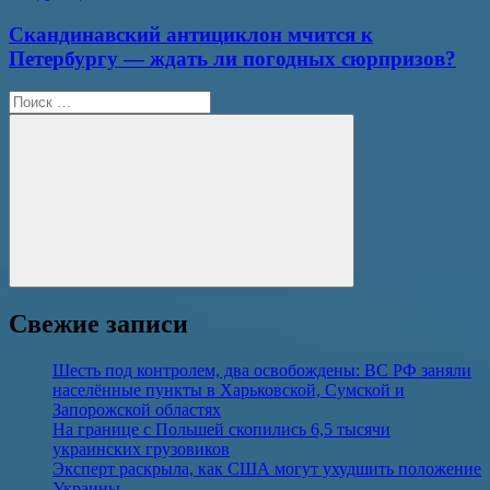
Скандинавский антициклон мчится к
Петербургу — ждать ли погодных сюрпризов?
Поиск
для:
Поиск
Свежие записи
Шесть под контролем, два освобождены: ВС РФ заняли
населённые пункты в Харьковской, Сумской и
Запорожской областях
На границе с Польшей скопились 6,5 тысячи
украинских грузовиков
Эксперт раскрыла, как США могут ухудшить положение
Украины