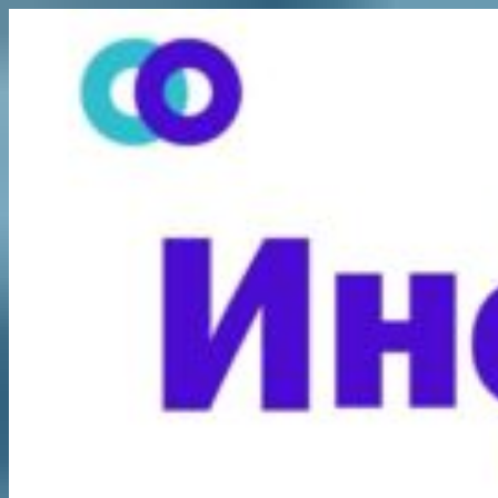
Перейти
к
содержимому