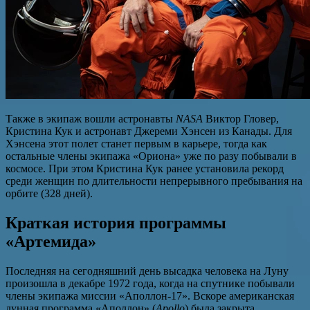
Также в экипаж вошли астронавты
NASA
Виктор Гловер,
Кристина Кук и астронавт Джереми Хэнсен из Канады. Для
Хэнсена этот полет станет первым в карьере, тогда как
остальные члены экипажа «Ориона» уже по разу побывали в
космосе. При этом Кристина Кук ранее установила рекорд
среди женщин по длительности непрерывного пребывания на
орбите (328 дней).
Краткая история программы
«Артемида»
Последняя на сегодняшний день высадка человека на Луну
произошла в декабре 1972 года, когда на спутнике побывали
члены экипажа миссии «Аполлон-17». Вскоре американская
лунная программа «Аполлон» (
Apollo
) была закрыта.