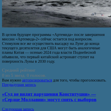
В целом будущее программы «Артемида» после завершения
миссии «Артемида-2» сейчас остается под вопросом.
Стимулом все же осуществить высадку на Луне до конца
текущего десятилетия для США могут быть аналогичные
планы Китая — осенью 2024 года власти Поднебесной
объявили, что первый китайский астронавт ступит на
поверхность Луны в 2030 году.
Средний рейтинг
0 из 5 звезд. 0 голосов.
Вам нужно
авторизироваться
для того, чтобы проголосовать.
Навигация
Предыдущая запись
по
«Суд не видит нарушения Конституции» —
записям
«Сердце Молдавии» могут снять с выборов
Следующая запись