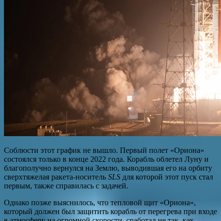
Соблюсти этот график не вышло. Первый полет «Ориона»
состоялся только в конце 2022 года. Корабль облетел Луну и
благополучно вернулся на Землю, выводившая его на орбиту
сверхтяжелая ракета-носитель
SLS
для которой этот пуск стал
первым, также справилась с задачей.
Однако позже выяснилось, что тепловой щит «Ориона»,
который должен был защитить корабль от перегрева при входе
в атмосферу на огромной скорости, сработал не так, как