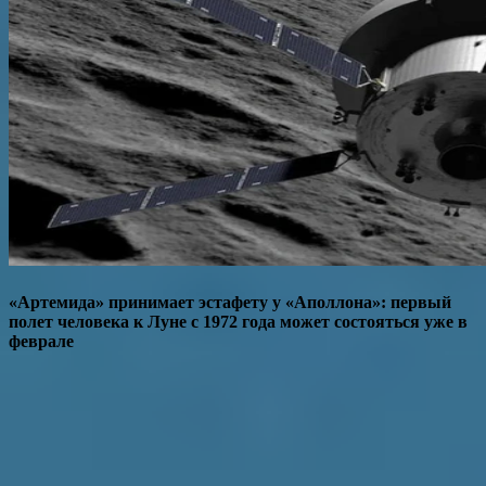
«Артемида» принимает эстафету у «Аполлона»: первый
полет человека к Луне с 1972 года может состояться уже в
феврале