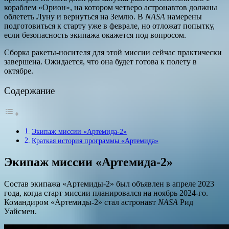
кораблем «Орион», на котором четверо астронавтов должны
облететь Луну и вернуться на Землю. В
NASA
намерены
подготовиться к старту уже в феврале, но отложат попытку,
если безопасность экипажа окажется под вопросом.
Сборка ракеты-носителя для этой миссии сейчас практически
завершена. Ожидается, что она будет готова к полету в
октябре.
Содержание
Экипаж миссии «Артемида-2»
Краткая история программы «Артемида»
Экипаж миссии «Артемида-2»
Состав экипажа «Артемиды-2» был объявлен в апреле 2023
года, когда старт миссии планировался на ноябрь 2024-го.
Командиром «Артемиды-2» стал астронавт
NASA
Рид
Уайсмен.