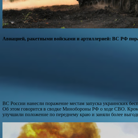
Авиацией, ракетными войсками и артиллерией: ВС РФ пора
ВС России нанесли поражение местам запуска украинских бес
Об этом говорится в сводке Минобороны РФ о ходе СВО. Кроме
улучшили положение по переднему краю и заняли более выгод