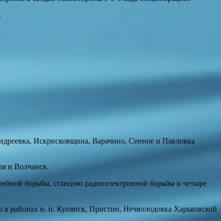
.
ндреевка, Искрисковщина, Варачино, Сенное и Павловка
я и Волчанск.
арейной борьбы, станцию радиоэлектронной борьбы и четыре
 в районах н. п. Купянск, Пристин, Нечволодовка Харьковской