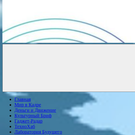
Новости
онлайн
Главная
Мир в Кадре
Деньги и Движение
Культурный Бриф
Гаджет-Радар
ТехноХаб
Лаборатория Будущего