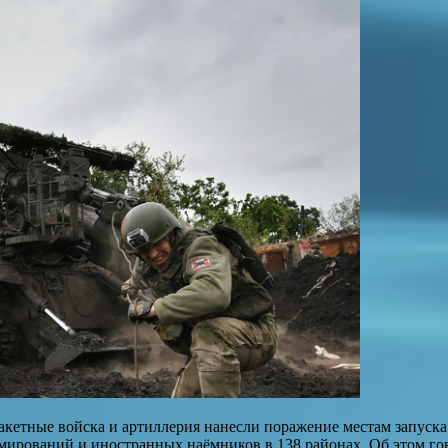
акетные войска и артиллерия нанесли поражение местам запуска
ирований и иностранных наёмников в 138 районах. Об этом гов