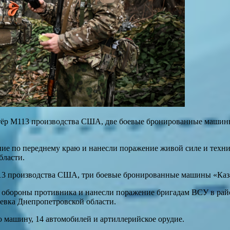
тёр М113 производства США, две боевые бронированные машины
.
е по переднему краю и нанесли поражение живой силе и техни
бласти.
113 производства США, три боевые бронированные машины «Каза
обороны противника и нанесли поражение бригадам ВСУ в райо
евка Днепропетровской области.
машину, 14 автомобилей и артиллерийское орудие.