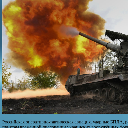
Российская оперативно-тактическая авиация, ударные БПЛА, р
пунктам временной дислокации украинских вооружённых форм