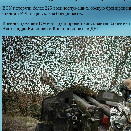
ВСУ потеряли более 225 военнослужащих, боевую бронированн
станций РЭБ и три склада боеприпасов.
Военнослужащие Южной группировки войск заняли более выго
Александро-Калиново и Константиновка в ДНР.