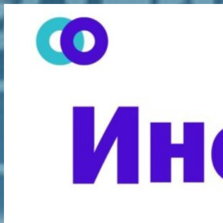
Перейти
к
содержимому