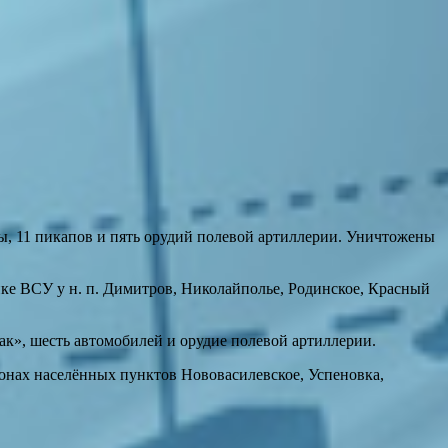
, 11 пикапов и пять орудий полевой артиллерии. Уничтожены
ке ВСУ у н. п. Димитров, Николайполье, Родинское, Красный
к», шесть автомобилей и орудие полевой артиллерии.
нах населённых пунктов Нововасилевское, Успеновка,