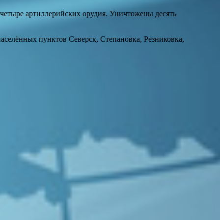
 четыре артиллерийских орудия. Уничтожены десять
селённых пунктов Северск, Степановка, Резниковка,