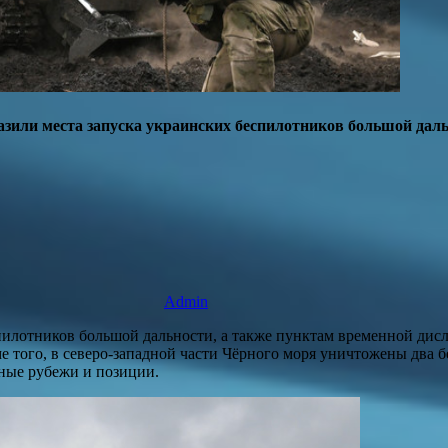
зили места запуска украинских беспилотников большой дал
Admin
пилотников большой дальности, а также пунктам временной ди
 того, в северо-западной части Чёрного моря уничтожены два 
ные рубежи и позиции.