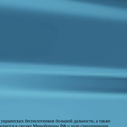
 украинских беспилотников большой дальности, а также
орится в сводке Минобороны РФ о ходе спецоперации.