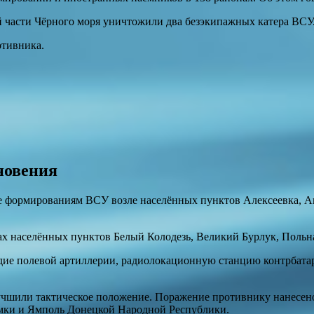
й части Чёрного моря уничтожили два безэкипажных катера ВСУ
отивника.
сновения
е формированиям ВСУ возле населённых пунктов Алексеевка, А
 населённых пунктов Белый Колодезь, Великий Бурлук, Польна
рудие полевой артиллерии, радиолокационную станцию контрбат
учшили тактическое положение. Поражение противнику нанесено
мки и Ямполь Донецкой Народной Республики.