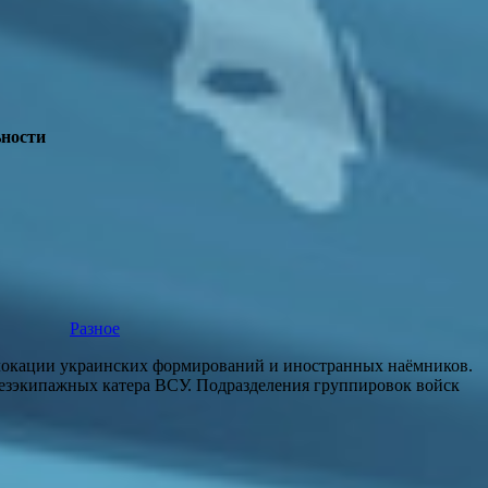
ьности
Разное
слокации украинских формирований и иностранных наёмников.
безэкипажных катера ВСУ. Подразделения группировок войск