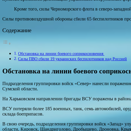
Кроме того, силы Черноморского флота в северо-западно
Силы противовоздушной обороны сбили 65 беспилотников пр
Содержание
Обстановка на линии боевого соприкосновения
Силы ПВО сбили 19 украинских беспилотников над Россией
Обстановка на линии боевого соприко
Подразделения группировки войск «Север» нанесли поражени
Сумской области.
На Харьковском направлении бригады ВСУ поражены в районах
ВСУ потеряли более 185 военных, танк, семь автомобилей, о
склада боеприпасов.
В свою очередь, подразделения группировки войск «Запад» ул
области, Кировск, Шандриголово, Дробышево, Дроновка, Кры