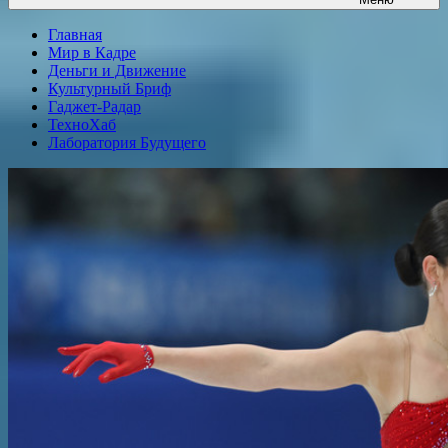
Главная
Мир в Кадре
Деньги и Движение
Культурный Бриф
Гаджет-Радар
ТехноХаб
Лаборатория Будущего