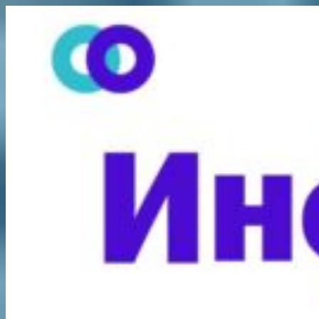
Перейти
к
содержимому