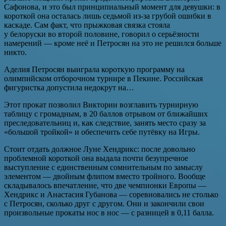
Сафонова, и это был принципиальный момент для девушки: в
короткой она осталась лишь седьмой из-за грубой ошибки в
каскаде. Сам факт, что прыжковая связка стояла
у белоруски во второй половине, говорил о серьёзности
намерений — кроме неё и Петросян на это не решился больше
никто.
Аделия Петросян выиграла короткую программу на
олимпийском отборочном турнире в Пекине. Российская
фигуристка допустила недокрут на…
Этот прокат позволил Виктории возглавить турнирную
таблицу с громадным, в 20 баллов отрывом от ближайших
преследовательниц и, как следствие, занять место сразу за
«большой тройкой» и обеспечить себе путёвку на Игры.
Стоит отдать должное Луне Хендрикс: после довольно
проблемной короткой она выдала почти безупречное
выступление с единственным сомнительным по замыслу
элементом — двойным флипом вместо тройного. Вообще
складывалось впечатление, что две чемпионки Европы —
Хендрикс и Анастасия Губанова — соревновались не столько
с Петросян, сколько друг с другом. Они и закончили свои
произвольные прокаты нос в нос — с разницей в 0,11 балла.