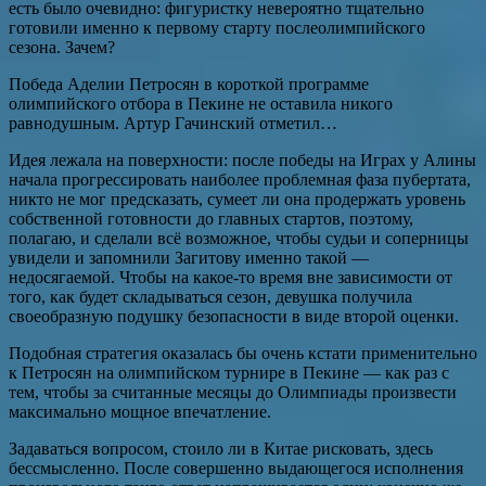
есть было очевидно: фигуристку невероятно тщательно
готовили именно к первому старту послеолимпийского
сезона. Зачем?
Победа Аделии Петросян в короткой программе
олимпийского отбора в Пекине не оставила никого
равнодушным. Артур Гачинский отметил…
Идея лежала на поверхности: после победы на Играх у Алины
начала прогрессировать наиболее проблемная фаза пубертата,
никто не мог предсказать, сумеет ли она продержать уровень
собственной готовности до главных стартов, поэтому,
полагаю, и сделали всё возможное, чтобы судьи и соперницы
увидели и запомнили Загитову именно такой —
недосягаемой. Чтобы на какое-то время вне зависимости от
того, как будет складываться сезон, девушка получила
своеобразную подушку безопасности в виде второй оценки.
Подобная стратегия оказалась бы очень кстати применительно
к Петросян на олимпийском турнире в Пекине — как раз с
тем, чтобы за считанные месяцы до Олимпиады произвести
максимально мощное впечатление.
Задаваться вопросом, стоило ли в Китае рисковать, здесь
бессмысленно. После совершенно выдающегося исполнения