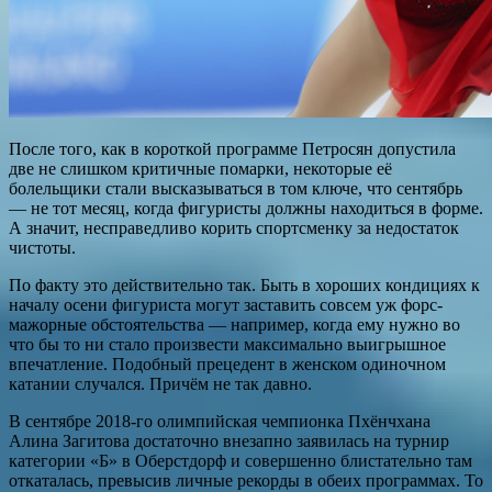
После того, как в короткой программе Петросян допустила
две не слишком критичные помарки, некоторые её
болельщики стали высказываться в том ключе, что сентябрь
— не тот месяц, когда фигуристы должны находиться в форме.
А значит, несправедливо корить спортсменку за недостаток
чистоты.
По факту это действительно так. Быть в хороших кондициях к
началу осени фигуриста могут заставить совсем уж форс-
мажорные обстоятельства — например, когда ему нужно во
что бы то ни стало произвести максимально выигрышное
впечатление. Подобный прецедент в женском одиночном
катании случался. Причём не так давно.
В сентябре 2018-го олимпийская чемпионка Пхёнчхана
Алина Загитова достаточно внезапно заявилась на турнир
категории «Б» в Оберстдорф и совершенно блистательно там
откаталась, превысив личные рекорды в обеих программах. То