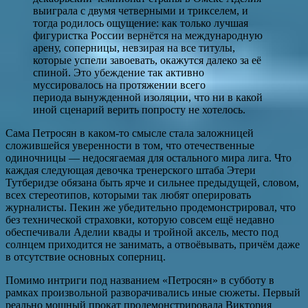
выиграла с двумя четверными и трикселем, и
тогда родилось ощущение: как только лучшая
фигуристка России вернётся на международную
арену, соперницы, невзирая на все титулы,
которые успели завоевать, окажутся далеко за её
спиной. Это убеждение так активно
муссировалось на протяжении всего
периода вынужденной изоляции, что ни в какой
иной сценарий верить попросту не хотелось.
Сама Петросян в каком-то смысле стала заложницей
сложившейся уверенности в том, что отечественные
одиночницы — недосягаемая для остального мира лига. Что
каждая следующая девочка тренерского штаба Этери
Тутберидзе обязана быть ярче и сильнее предыдущей, словом,
всех стереотипов, которыми так любят оперировать
журналисты. Пекин же убедительно продемонстрировал, что
без технической страховки, которую совсем ещё недавно
обеспечивали Аделии квады и тройной аксель, место под
солнцем приходится не занимать, а отвоёвывать, причём даже
в отсутствие основных соперниц.
Помимо интриги под названием «Петросян» в субботу в
рамках произвольной разворачивались иные сюжеты. Первый
реально мощный прокат продемонстрировала Виктория