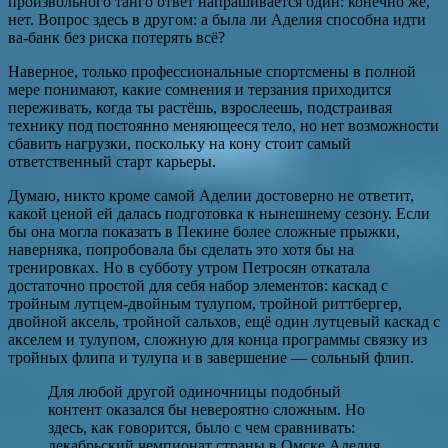
произвольного танго ответ напрашивается один: конечно же,
нет. Вопрос здесь в другом: а была ли Аделия способна идти
ва-банк без риска потерять всё?
Наверное, только профессиональные спортсмены в полной
мере понимают, какие сомнения и терзания приходится
переживать, когда ты растёшь, взрослеешь, подстраивая
технику под постоянно меняющееся тело, но нет возможности
сбавить нагрузки, поскольку на кону стоит самый
ответственный старт карьеры.
Думаю, никто кроме самой Аделии достоверно не ответит,
какой ценой ей далась подготовка к нынешнему сезону. Если
бы она могла показать в Пекине более сложные прыжки,
наверняка, попробовала бы сделать это хотя бы на
тренировках. Но в субботу утром Петросян откатала
достаточно простой для себя набор элементов: каскад с
тройным лутцем-двойным тулупом, тройной риттбергер,
двойной аксель, тройной сальхов, ещё один лутцевый каскад с
акселем и тулупом, сложную для конца программы связку из
тройных флипа и тулупа и в завершение — сольный флип.
Для любой другой одиночницы подобный
контент оказался бы невероятно сложным. Но
здесь, как говорится, было с чем сравнивать:
декабрьский чемпионат страны в Омске Аделия