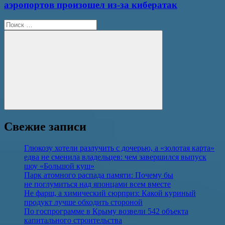
аэропортов произошел из-за кибератак
Поиск
для:
Поиск
Свежие записи
Глюкозу хотели разлучить с дочерью, а «золотая карта»
едва не сменила владельцев: чем завершился выпуск
шоу «Большой куш»
Парк атомного распада памяти: Почему бы
не поглумиться над японцами всем вместе
Не фарш, а химический сюрприз: Какой куриный
продукт лучше обходить стороной
По госпрограмме в Крыму возвели 542 объекта
капитального строительства