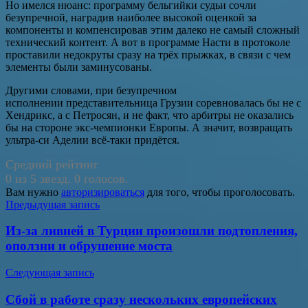
Но имелся нюанс: программу бельгийки судьи сочли
безупречной, наградив наиболее высокой оценкой за
компоненты и компенсировав этим далеко не самый сложный
технический контент. А вот в программе Насти в протоколе
проставили недокруты сразу на трёх прыжках, в связи с чем
элементы были заминусованы.
Другими словами, при безупречном
исполнении представительница Грузии соревновалась бы не с
Хендрикс, а с Петросян, и не факт, что арбитры не оказались
бы на стороне экс-чемпионки Европы. А значит, возвращать
ультра-си Аделии всё-таки придётся.
Средний рейтинг
0 из 5 звезд. 0 голосов.
Вам нужно
авторизироваться
для того, чтобы проголосовать.
Навигация
Предыдущая запись
по
Из-за ливней в Турции произошли подтопления,
записям
оползни и обрушение моста
Следующая запись
Сбой в работе сразу нескольких европейских