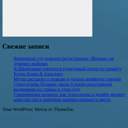
Поиск
Свежие записи
Верховный суд отменил регистрацию «Яблока» на
думских выборах
В Швейцарии откроется культурный центр по проекту
Kengo Kuma & Associates
Мутко рассказал о разрыве в уровне комфорта городов
Спецслужбы Польши: около 6 тысяч иностранцев
выдворены из страны в этом году
Современные кровати: как технологии и дизайн меняют
качество сна и критерии выбора спального места
Тема WordPress: Mercia от ThemeZee.