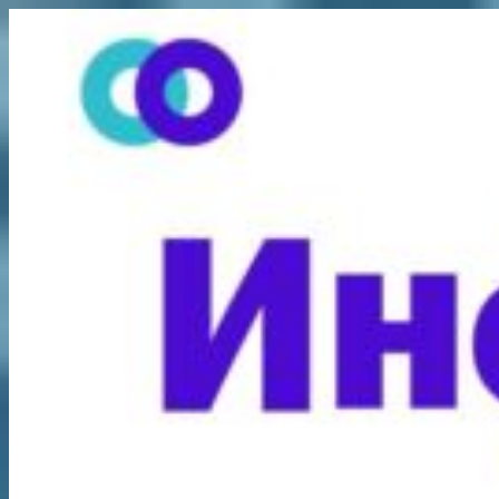
Перейти
к
содержимому