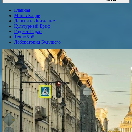
Главная
Мир в Кадре
Деньги и Движение
Культурный Бриф
Гаджет-Радар
ТехноХаб
Лаборатория Будущего