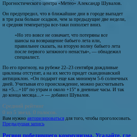
Прогностического центра «Метео» Александр Шувалов.
Он предупредил, что в ближайшие дни в городе выпадет
в три раза больше осадков, чем за предыдущие две недели,
и средняя температура все-таки поползет вниз.
«Но это вовсе не означает, что потеряны все
шансы на возвращение бабьего лета или,
правильнее сказать, на вторую волну бабьего лета
после первого затяжного ненастья», — обнадежил
специалист.
По его прогнозу, на рубеже 22–23 сентября дождливые
циклоны отступят, а на их место придет скандинавский
антициклон. «Он подарит еще как минимум 5-6 солнечных
дней. Учитывая его происхождение, можно рассчитывать
на +5…+10° по утрам и около +15° в дневные часы. И так
до конца месяца…» — добавил Шувалов.
Средний рейтинг
0 из 5 звезд. 0 голосов.
Вам нужно
авторизироваться
для того, чтобы проголосовать.
Навигация
Предыдущая запись
по
Регион победившего коммунизма. Угадайте, где