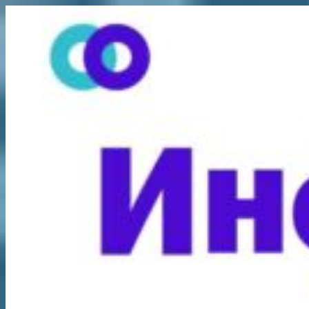
Перейти
к
содержимому