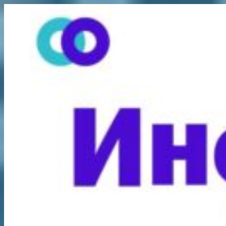
Перейти
к
содержимому