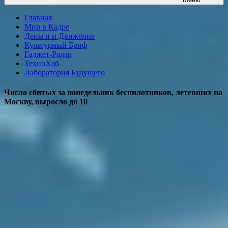
Главная
Мир в Кадре
Деньги и Движение
Культурный Бриф
Гаджет-Радар
ТехноХаб
Лаборатория Будущего
Число сбитых за понедельник беспилотников, летевших на
Москву, выросло до 10