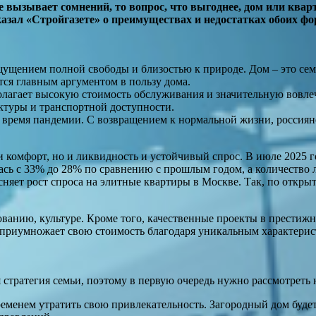
вызывает сомнений, то вопрос, что выгоднее, дом или кварт
зал «Стройгазете» о преимуществах и недостатках обоих фо
ущением полной свободы и близостью к природе. Дом – это семе
ся главным аргументом в пользу дома.
олагает высокую стоимость обслуживания и значительную вовлече
ктуры и транспортной доступности.
время пандемии. С возвращением к нормальной жизни, россияне 
 и комфорт, но и ликвидность и устойчивый спрос. В июле 2025 
сь с 33% до 28% по сравнению с прошлым годом, а количество 
сняет рост спроса на элитные квартиры в Москве. Так, по откр
зованию, культуре. Кроме того, качественные проекты в прести
приумножает свою стоимость благодаря уникальным характерис
тратегия семьи, поэтому в первую очередь нужно рассмотреть н
ременем утратить свою привлекательность. Загородный дом буде