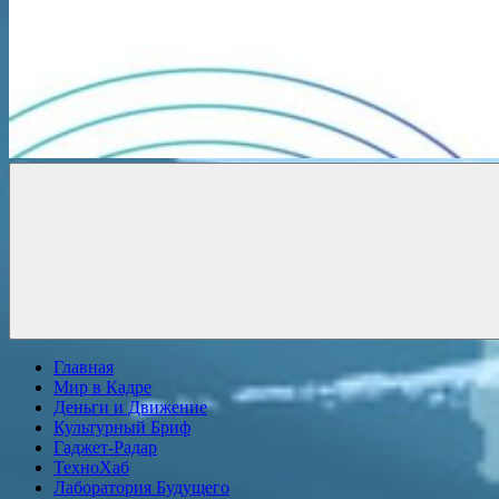
Новости
онлайн
Главная
Мир в Кадре
Деньги и Движение
Культурный Бриф
Гаджет-Радар
ТехноХаб
Лаборатория Будущего