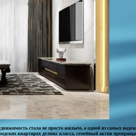
едвижимость стала не просто жильем, а одной из самых над
городских квартирах делюкс класса, семейный актив превраща