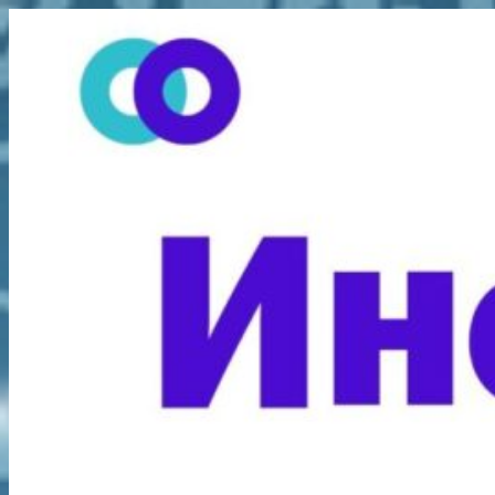
Перейти
к
содержимому