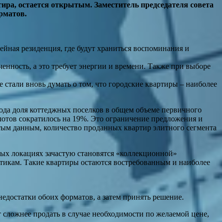
ира, остается открытым. Заместитель председателя совета
рматов.
йная резиденция, где будут храниться воспоминания и
нность, а это требует энергии и времени. Также при выборе
стали вновь думать о том, что городские квартиры – наиболее
года доля коттеджных поселков в общем объеме первичного
лотов сократилось на 19%. Это ограничение предложения и
ытым данным, количество проданных квартир элитного сегмента
жных локациях зачастую становятся «коллекционной»
тикам. Такие квартиры остаются востребованным и наиболее
едостатки обоих форматов, а затем принять решение.
т сложнее продать в случае необходимости по желаемой цене,