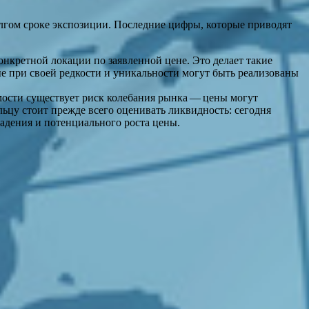
лгом сроке экспозиции. Последние цифры, которые приводят
конкретной локации по заявленной цене. Это делает такие
е при своей редкости и уникальности могут быть реализованы
имости существует риск колебания рынка — цены могут
льцу стоит прежде всего оценивать ликвидность: сегодня
адения и потенциального роста цены.