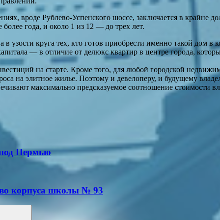
аправлений.
ях, вроде Рублево-Успенского шоссе, заключается в крайне до
более года, и около 1 из 12 — до трех лет.
а в узости круга тех, кто готов приобрести именно такой дом в 
питала — в отличие от делюкс квартир в центре города, которы
инвестиций на старте. Кроме того, для любой городской недвиж
роса на элитное жилье. Поэтому и девелоперу, и будущему владе
ечивают максимально предсказуемое соотношение стоимости вл
 под Пермью
тво корпуса школы № 93