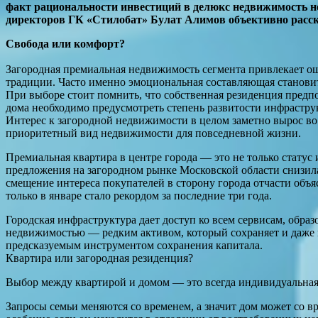
факт рациональности инвестиций в делюкс недвижимость не 
директоров ГК «Стилобат» Булат Алимов объективно расска
Свобода или комфорт?
Загородная премиальная недвижимость сегмента привлекает ощ
традиции. Часто именно эмоциональная составляющая становит
При выборе стоит помнить, что собственная резиденция предп
дома необходимо предусмотреть степень развитости инфрастру
Интерес к загородной недвижимости в целом заметно вырос во 
приоритетный вид недвижимости для повседневной жизни.
Премиальная квартира в центре города — это не только статус
предложения на загородном рынке Московской области снизила
смещение интереса покупателей в сторону города отчасти объя
только в январе стало рекордом за последние три года.
Городская инфраструктура дает доступ ко всем сервисам, обра
недвижимостью — редким активом, который сохраняет и даже 
предсказуемым инструментом сохранения капитала.
Квартира или загородная резиденция?
Выбор между квартирой и домом — это всегда индивидуальная с
Запросы семьи меняются со временем, а значит дом может со в