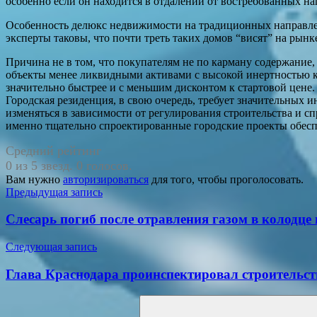
особенно если он находится в отдалении от востребованных н
Особенность делюкс недвижимости на традиционных направлени
эксперты таковы, что почти треть таких домов “висят” на рынке 
Причина не в том, что покупателям не по карману содержание, 
объекты менее ликвидными активами с высокой инертностью ка
значительно быстрее и с меньшим дисконтом к стартовой цене.
Городская резиденция, в свою очередь, требует значительных 
изменяться в зависимости от регулирования строительства и сп
именно тщательно спроектированные городские проекты обесп
Средний рейтинг
0 из 5 звезд. 0 голосов.
Вам нужно
авторизироваться
для того, чтобы проголосовать.
Навигация
Предыдущая запись
по
Слесарь погиб после отравления газом в колодце
записям
Следующая запись
Глава Краснодара проинспектировал строительс
Поиск
для: