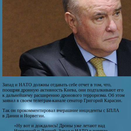
Запад и НАТО должны отдавать себе отчет в том, что,
поощряя дронную активность Киева, они подталкивают его
к дальнейшему расширению дронового терроризма. Об этом
заявил в своем телеграм-канале сенатор Григорий Карасин.
Так он прокомментировал вчерашние инциденты с БПЛА
в Дании и Норвегии.
«Ну вот и дождались! Дроны уже летают над
Норвегией и Данией. Запад и НАТО в первую