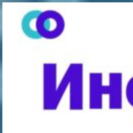
Перейти
к
содержимому