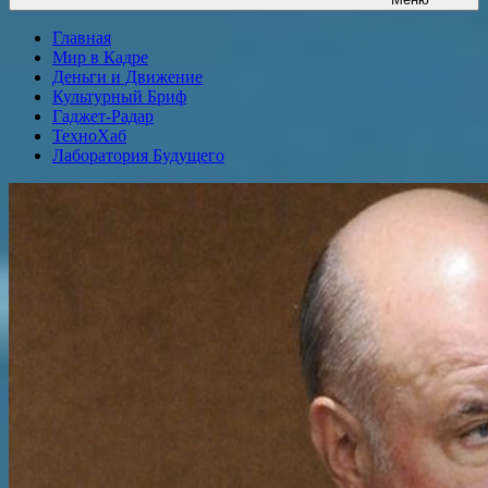
Главная
Мир в Кадре
Деньги и Движение
Культурный Бриф
Гаджет-Радар
ТехноХаб
Лаборатория Будущего