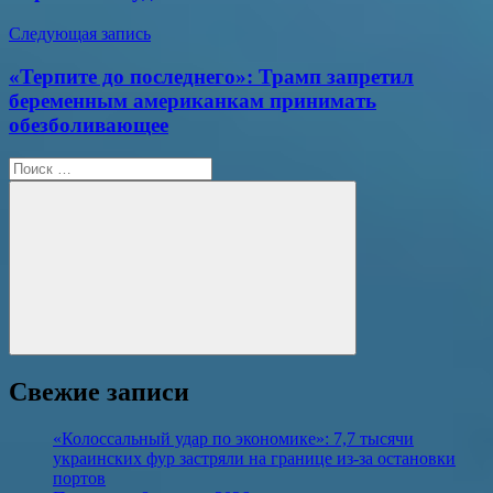
Следующая запись
«Терпите до последнего»: Трамп запретил
беременным американкам принимать
обезболивающее
Поиск
для:
Поиск
Свежие записи
«Колоссальный удар по экономике»: 7,7 тысячи
украинских фур застряли на границе из-за остановки
портов