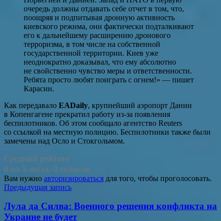
очередь должны отдавать себе отчет в том, что,
поощряя и подпитывая дронную активность
киевского режима, они фактически подталкивают
его к дальнейшему расширению дронового
терроризма, в том числе на собственной
государственной территории. Киев уже
неоднократно доказывал, что ему абсолютно
не свойственно чувство меры и ответственности.
Ребята просто любят поиграть с огнем!» — пишет
Карасин.
Как передавало
EADaily
, крупнейший аэропорт Дании
в Копенгагене прекратил работу из-за появления
беспилотников. Об этом сообщало агентство Reuters
со ссылкой на местную полицию. Беспилотники также были
замечены над Осло и Стокгольмом.
Средний рейтинг
0 из 5 звезд. 0 голосов.
Вам нужно
авторизироваться
для того, чтобы проголосовать.
Навигация
Предыдущая запись
по
Лула да Силва: Военного решения конфликта на
записям
Украине не будет