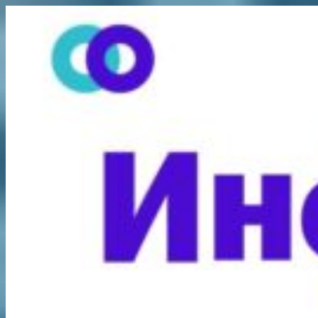
Перейти
к
содержимому