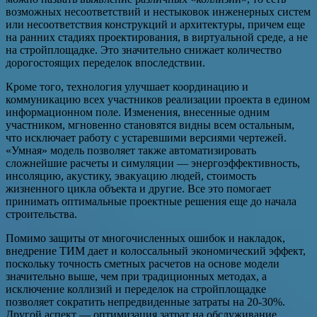
возможных несоответствий и нестыковок инженерных систем
или несоответствия конструкций и архитектуры, причем еще
на ранних стадиях проектирования, в виртуальной среде, а не
на стройплощадке. Это значительно снижает количество
дорогостоящих переделок впоследствии.
Кроме того, технология улучшает координацию и
коммуникацию всех участников реализации проекта в едином
информационном поле. Изменения, внесенные одним
участником, мгновенно становятся видны всем остальным,
что исключает работу с устаревшими версиями чертежей.
«Умная» модель позволяет также автоматизировать
сложнейшие расчеты и симуляции — энергоэффективность,
инсоляцию, акустику, эвакуацию людей, стоимость
жизненного цикла объекта и другие. Все это помогает
принимать оптимальные проектные решения еще до начала
строительства.
Помимо защиты от многочисленных ошибок и накладок,
внедрение ТИМ дает и колоссальный экономический эффект,
поскольку точность сметных расчетов на основе модели
значительно выше, чем при традиционных методах, а
исключение коллизий и переделок на стройплощадке
позволяет сократить непредвиденные затраты на 20-30%.
Другой аспект — оптимизация затрат на обслуживание,