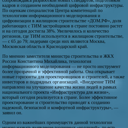
сопровождаясь разработкой новых стандартов, подготовкой
кадров и созданием необходимой цифровой инфраструктуры.
По оценкам специалистов Центра компетенций по
технологиям информационного моделирования и
цифровизации в жилищном строительстве «ДОМ.РФ», доля
работающих с ТИМ застройщиков в стране постоянно растет
и на сегодня достигла 38%. Увеличилось и количество
регионов, где ТИМ используется в жилищном строительстве,
— с 65 до 79; лидерами среди них являются Москва,
Московская область и Краснодарский край.
По мнению заместителя министра строительства и ЖКХ
России Константина Михайлика, технология
информационного моделирования — не просто инструмент
более прозрачной и эффективной работы. Она открывает
новые горизонты для проектировщиков и строителей, а также
инвесторов и подрядных организаций. «Внедрение ТИМ
направлено на улучшение качества жизни людей в рамках
национального проекта «Инфраструктура для жизни»,
который сегодня реализуется в стране. Более эффективное
проектирование и строительство приводят к созданию
надежной, безопасной и комфортной инфраструктуры», —
заявил он.
Одним из важнейших преимуществ данной технологии
можно назвать выявление различных «коллизий», то есть