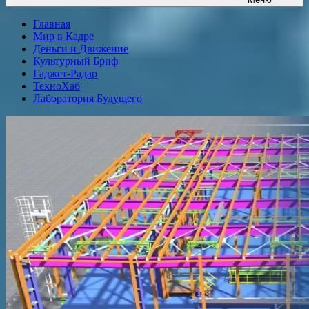
Главная
Мир в Кадре
Деньги и Движение
Культурный Бриф
Гаджет-Радар
ТехноХаб
Лаборатория Будущего