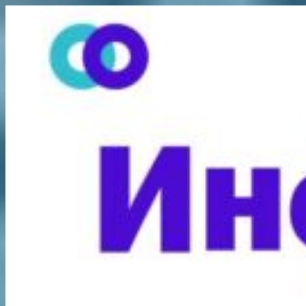
Перейти
к
содержимому