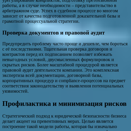
урегулирование конфликтов, подготовку претензионной
работы, а в случае необходимости – представительство в
арбитражном суде. Успех в судебном процессе во многом
зависит от качества подготовленной доказательной базы и
грамотной процессуальной стратегии.
Проверка документов и правовой аудит
Предупредить проблему часто проще и дешевле, чем бороться
с её последствиями. Тщательная проверка договоров и
контрактов перед их подписанием позволяет избежать
невыгодных условий, двусмысленных формулировок и
скрытых рисков. Более масштабной процедурой является
правовой аудит деятельности компании. Это комплексная
экспертиза всей документации, договорной базы,
корпоративных процедур и compliance-процессов на предмет
соответствия законодательству и выявления потенциальных
уязвимостей.
Профилактика и минимизация рисков
Стратегический подход к юридической безопасности бизнеса
делает акцент на превентивных мерах. Целью является
построение такой модели работы, которая бы изначально