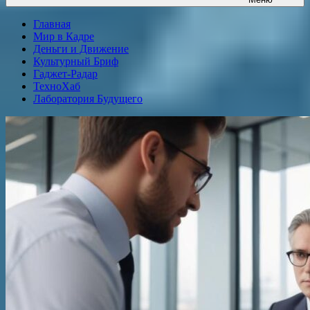
Главная
Мир в Кадре
Деньги и Движение
Культурный Бриф
Гаджет-Радар
ТехноХаб
Лаборатория Будущего