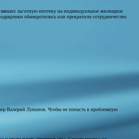
, взявших льготную ипотеку на индивидуальное жилищное
 подрядчики обанкротились или прекратили сотрудничество.
опер Валерий Лукинов. Чтобы не попасть в проблемную
 и стали ждать строительства. Спустя месяцы на