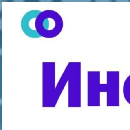
Перейти
к
содержимому