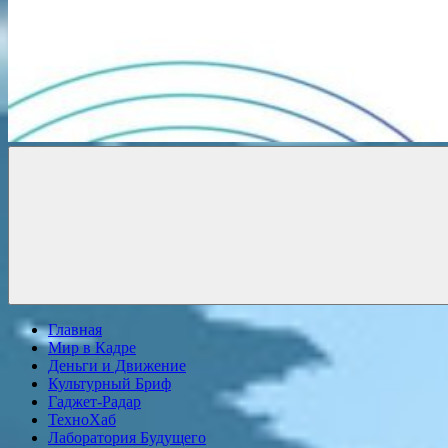
Новости
онлайн
Главная
Мир в Кадре
Деньги и Движение
Культурный Бриф
Гаджет-Радар
ТехноХаб
Лаборатория Будущего