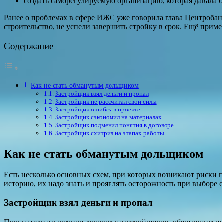
создать саморегулируемую организацию, которая давала б
Ранее о проблемах в сфере ИЖС уже говорила глава Центробан
строительство, не успели завершить стройку в срок. Ещё прим
Содержание
Как не стать обманутым дольщиком
Застройщик взял деньги и пропал
Застройщик не рассчитал свои силы
Застройщик ошибся в проекте
Застройщик сэкономил на материалах
Застройщик подменил понятия в договоре
Застройщик схитрил на этапах работы
Как не стать обманутым дольщиком
Есть несколько основных схем, при которых возникают риски 
историю, их надо знать и проявлять осторожность при выборе с
Застройщик взял деньги и пропал
Покупатели заключили договор с застройщиком, обещавшим нед