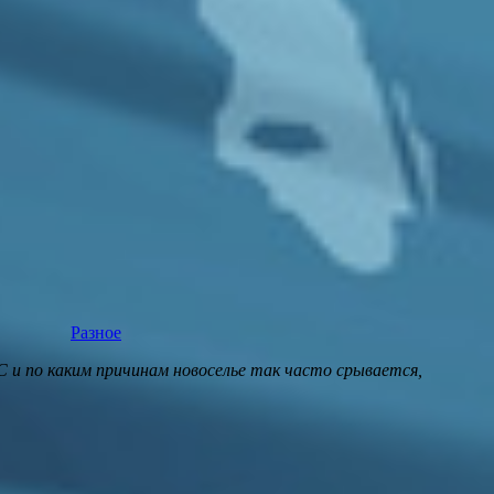
Разное
и по каким причинам новоселье так часто срывается,