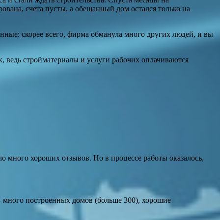
ована, счета пусты, а обещанный дом остался только на
нные: скорее всего, фирма обманула много других людей, и вы
ок, ведь стройматериалы и услуги рабочих оплачиваются
о много хороших отзывов. Но в процессе работы оказалось,
 много построенных домов (больше 300), хорошие