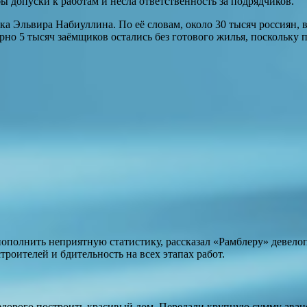
ы допуски к работам и несла ответственность за подрядчиков.
ка Эльвира Набиуллина. По её словам, около 30 тысяч россиян
ерно 5 тысяч заёмщиков остались без готового жилья, поскольку
пополнить неприятную статистику, рассказал «Рамблеру» девел
троителей и бдительность на всех этапах работ.
орого построить красивый дом. Передали крупную сумму аванса