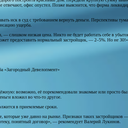
 отвечают, офис опустел. Позже выяснится, что фирма ликвидир
вать иск в суд с требованием вернуть деньги. Перспективы тума
енсацию ущерба.
, — слишком низкая цена. Никто не будет работать себе в убыт
ожет предоставить нормальный застройщик, — 2–5%. Но не 30!»
уба «Загородный Девелопмент»
ёжную: возможно, её порекомендовали знакомые или просто был
еньги вложил во что-то другое.
должится в приемлемые сроки.
е, которые уже давно на рынке. Признаки таких застройщиков —
отеку, понятный договор», — рекомендует Валерий Лукинов.