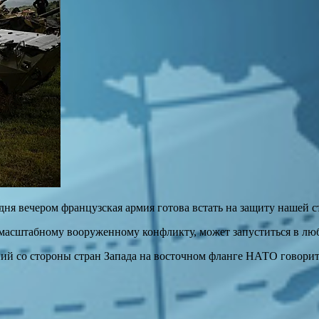
ня вечером французская армия готова встать на защиту нашей с
к масштабному вооруженному конфликту, может запуститься в лю
ний со стороны стран Запада на восточном фланге НАТО говори