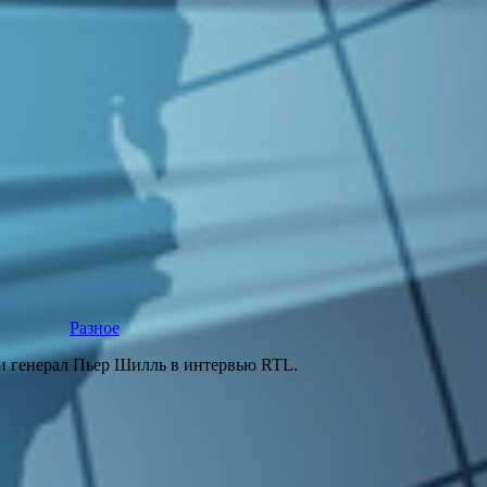
Разное
и генерал Пьер Шилль в интервью RTL.