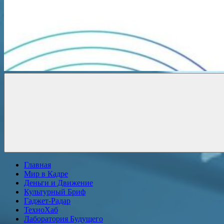
Новости
онлайн
Главная
Мир в Кадре
Деньги и Движение
Культурный Бриф
Гаджет-Радар
ТехноХаб
Лаборатория Будущего