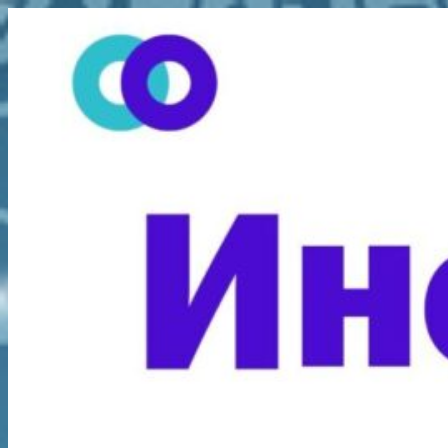
Перейти
к
содержимому