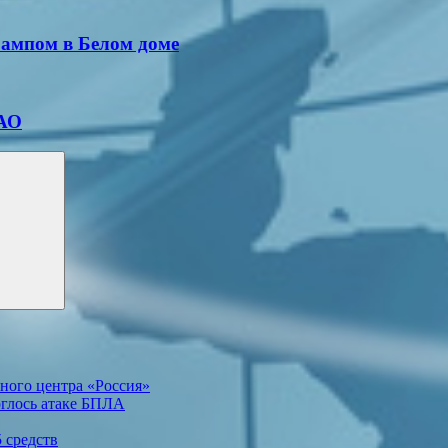
рампом в Белом доме
НАО
ного центра «Россия»
глось атаке БПЛА
5 средств