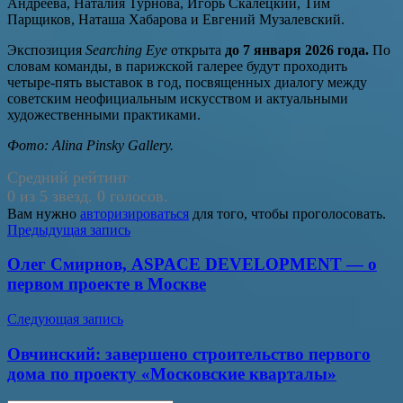
Андреева, Наталия Турнова, Игорь Скалецкий, Тим
Парщиков, Наташа Хабарова и Евгений Музалевский.
Экспозиция
Searching Eye
открыта
до 7 января 2026 года.
По
словам команды, в парижской галерее будут проходить
четыре-пять выставок в год, посвященных диалогу между
советским неофициальным искусством и актуальными
художественными практиками.
Фото: Alina Pinsky Gallery.
Средний рейтинг
0 из 5 звезд. 0 голосов.
Вам нужно
авторизироваться
для того, чтобы проголосовать.
Навигация
Предыдущая запись
по
Олег Смирнов, ASPACE DEVELOPMENT — о
записям
первом проекте в Москве
Следующая запись
Овчинский: завершено строительство первого
дома по проекту «Московские кварталы»