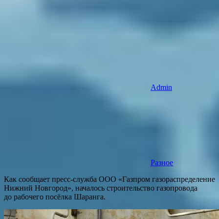
Admin
Разное
Как сообщает пресс-служба ООО «Газпром газораспределение
Нижний Новгород», началось строительство газопровода
до рабочего посёлка Шаранга.