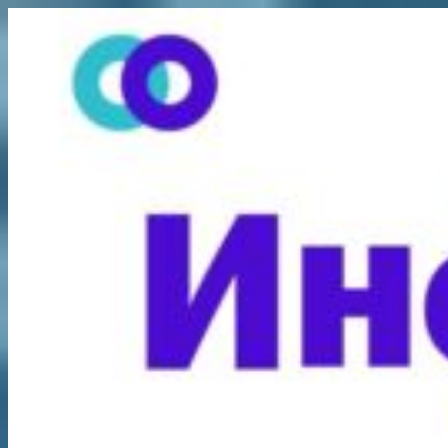
Перейти
к
содержимому