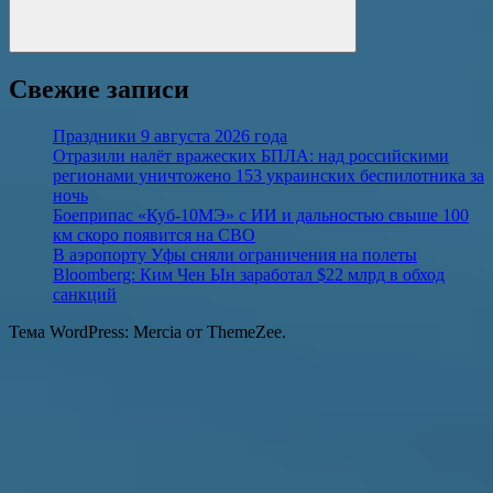
Поиск
Свежие записи
Праздники 9 августа 2026 года
Отразили налёт вражеских БПЛА: над российскими
регионами уничтожено 153 украинских беспилотника за
ночь
Боеприпас «Куб-10МЭ» с ИИ и дальностью свыше 100
км скоро появится на СВО
В аэропорту Уфы сняли ограничения на полеты
Bloomberg: Ким Чен Ын заработал $22 млрд в обход
санкций
Тема WordPress: Mercia от ThemeZee.