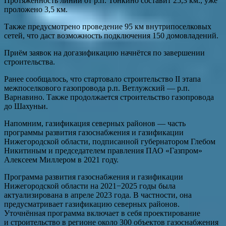
Протяжённость линии от р.п. Тонкино составит 25,3 км., уже
проложено 3,5 км.
Также предусмотрено проведение 95 км внутрипоселковых
сетей, что даст возможность подключения 150 домовладений.
Приём заявок на догазификацию начнётся по завершении
строительства.
Ранее сообщалось, что стартовало строительство II этапа
межпоселкового газопровода р.п. Ветлужский — р.п.
Варнавино. Также продолжается строительство газопровода
до Шахуньи.
Напомним, газификация северных районов — часть
программы развития газоснабжения и газификации
Нижегородской области, подписанной губернатором Глебом
Никитиным и председателем правления ПАО «Газпром»
Алексеем Миллером в 2021 году.
Программа развития газоснабжения и газификации
Нижегородской области на 2021−2025 годы была
актуализирована в апреле 2023 года. В частности, она
предусматривает газификацию северных районов.
Уточнённая программа включает в себя проектирование
и строительство в регионе около 300 объектов газоснабжения