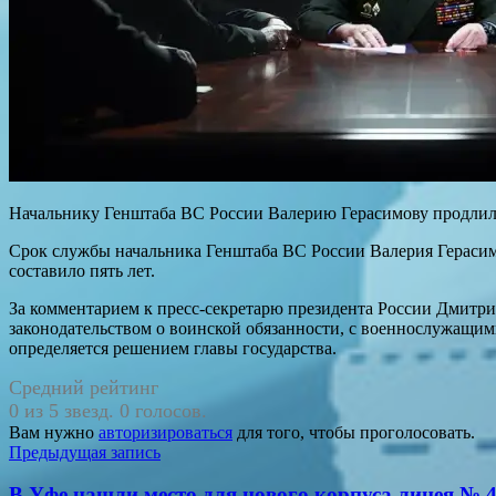
Начальнику Генштаба ВС России Валерию Герасимову продлил
Срок службы начальника Генштаба ВС России Валерия Герасим
составило пять лет.
За комментарием к пресс-секретарю президента России Дмитрию
законодательством о воинской обязанности, с военнослужащим
определяется решением главы государства.
Средний рейтинг
0 из 5 звезд. 0 голосов.
Вам нужно
авторизироваться
для того, чтобы проголосовать.
Навигация
Предыдущая запись
по
В Уфе нашли место для нового корпуса лицея № 