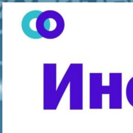
Перейти
к
содержимому