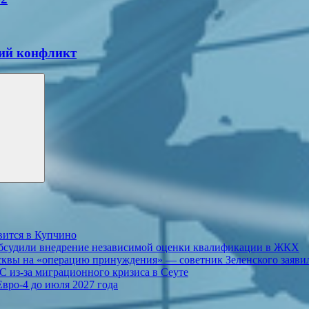
кий конфликт
вится в Купчино
 обсудили внедрение независимой оценки квалификации в ЖКХ
осквы на «операцию принуждения» — советник Зеленского заявил
С из-за миграционного кризиса в Сеуте
вро-4 до июля 2027 года