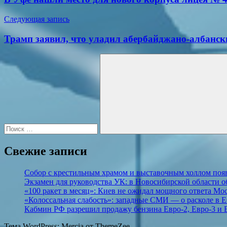
записям
Следующая запись
Трамп заявил, что уладил абербайджано-албанс
Поиск
для:
Поиск
Свежие записи
Собор с крестильным храмом и выставочным холлом поя
Экзамен для руководства УК: в Новосибирской области
«100 ракет в месяц»: Киев не ожидал мощного ответа М
«Колоссальная слабость»: западные СМИ — о расколе в Е
Кабмин РФ разрешил продажу бензина Евро-2, Евро-3 и Е
Тема WordPress: Mercia от ThemeZee.