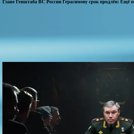
Главе Генштаба ВС России Герасимову срок продлён: Ещё п