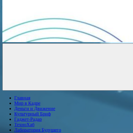
Новости
онлайн
Главная
Мир в Кадре
Деньги и Движение
Культурный Бриф
Гаджет-Радар
ТехноХаб
Лаборатория Будущего