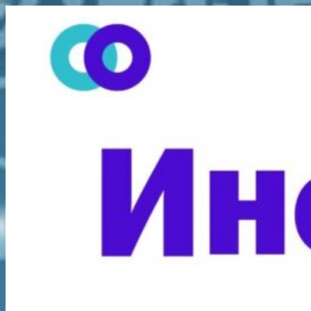
Перейти
к
содержимому