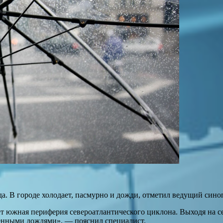
да. В городе холодает, пасмурно и дожди, отметил ведущий син
 южная периферия североатлантического циклона. Выходя на с
менными дождями», — пояснил специалист.