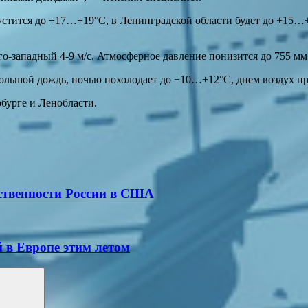
пустится до +17…+19°С, в Ленинградской области будет до +15…
-западный 4-9 м/с. Атмосферное давление понизится до 755 мм р
ебольшой дождь, ночью похолодает до +10…+12°С, днем воздух п
бурге и Ленобласти.
ственности России в США
 в Европе этим летом