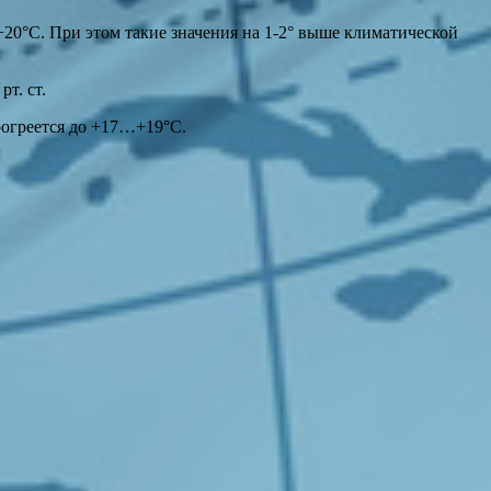
+20°С. При этом такие значения на 1-2° выше климатической
т. ст.
рогреется до +17…+19°С.