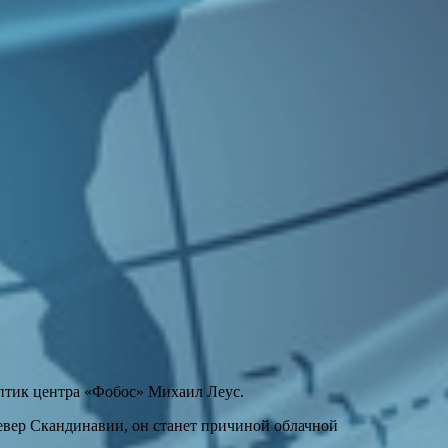
оптик центра «Фобос» Михаил Леус.
евер Скандинавии, он станет причиной облачной