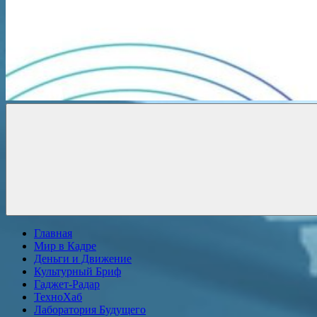
Новости
онлайн
Главная
Мир в Кадре
Деньги и Движение
Культурный Бриф
Гаджет-Радар
ТехноХаб
Лаборатория Будущего