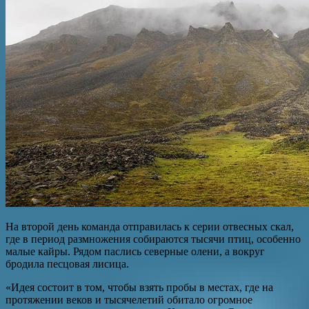
На второй день команда отправилась к серии отвесных скал,
где в период размножения собираются тысячи птиц, особенно
малые кайры. Рядом паслись северные олени, а вокруг
бродила песцовая лисица.
«Идея состоит в том, чтобы взять пробы в местах, где на
протяжении веков и тысячелетий обитало огромное