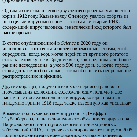
формалине в начале XX века.
Одним из них было легкое двухлетнего ребенка, умершего от
кори в 1912 году. Кальвиньяку-Спенсеру удалось собрать из
него целый вирусный геном — это самый старый РНК-
содержащий вирус человека, генетический код которого был
расшифрован.
В статье
опубликованной в
Science
в 2020 году
он
использовал этот геном и более современные геномы, чтобы
определить, когда корь могла перейти от крупного рогатого
скота к человеку: не в Средние века, как предполагали более
ранние исследования, а уже в 500 году до н. э., когда города
стали достаточно большими, чтобы обеспечить непрерывное
распространение инфекции.
Другие образцы, полученные в ходе первого тралового
прочесывания коллекции, содержали одну полную и две
частичные последовательности вируса, который вызвал
пандемию гриппа 1918 года, также известную как «испанка».
Команда под руководством вирусолога Джеффри
Таубенбергера, ныне исполняющего обязанности директора
Национального института аллергии и инфекционных
заболеваний США, впервые секвенировала этот вирус в 2005
году, в основном на основе образцов, взятых у пациента,