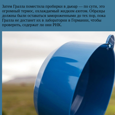
Затем Гралла поместила пробирки в дьюар — по сути, это
огромный термос, охлаждаемый жидким азотом. Образцы
должны были оставаться замороженными до тех пор, пока
Гралла не достанет их в лаборатории в Германии, чтобы
проверить, содержат ли они РНК.