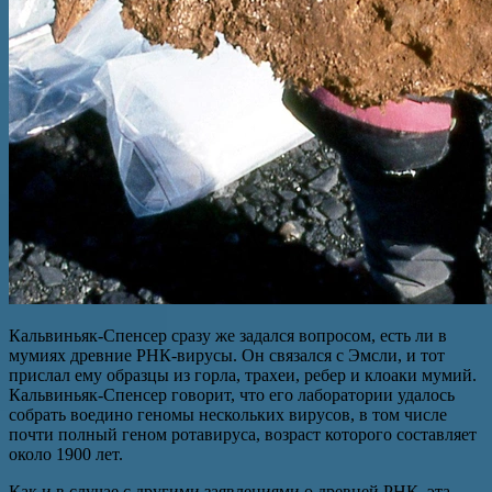
Кальвиньяк-Спенсер сразу же задался вопросом, есть ли в
мумиях древние РНК-вирусы. Он связался с Эмсли, и тот
прислал ему образцы из горла, трахеи, ребер и клоаки мумий.
Кальвиньяк-Спенсер говорит, что его лаборатории удалось
собрать воедино геномы нескольких вирусов, в том числе
почти полный геном ротавируса, возраст которого составляет
около 1900 лет.
Как и в случае с другими заявлениями о древней РНК, эта