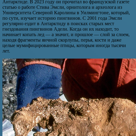
Антарктиде. В 2023 году он прочитал во французской газете
статью о работе Стива Эмсли, орнитолога и археолога из
Университета Северной Каролины в Уилмингтоне, который,
по сути, изучает историю пингвинов. С 2001 года Эмсли
регулярно ездит в Антарктиду в поисках старых мест
гнездования пингвинов Адели. Когда он их находит, то
начинает копать лед — а значит, и прошлое — слой за слоем,
находя фрагменты яичной скорлупы, перья, кости и даже
целые мумифицированные птицы, которым иногда тысячи
лет.