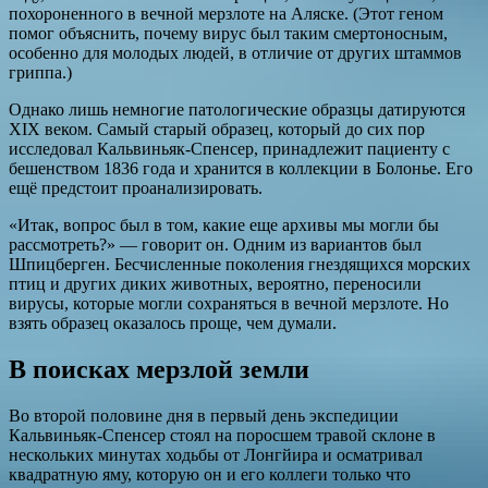
похороненного в вечной мерзлоте на Аляске. (Этот геном
помог объяснить, почему вирус был таким смертоносным,
особенно для молодых людей, в отличие от других штаммов
гриппа.)
Однако лишь немногие патологические образцы датируются
XIX веком. Самый старый образец, который до сих пор
исследовал Кальвиньяк-Спенсер, принадлежит пациенту с
бешенством 1836 года и хранится в коллекции в Болонье. Его
ещё предстоит проанализировать.
«Итак, вопрос был в том, какие еще архивы мы могли бы
рассмотреть?» — говорит он. Одним из вариантов был
Шпицберген. Бесчисленные поколения гнездящихся морских
птиц и других диких животных, вероятно, переносили
вирусы, которые могли сохраняться в вечной мерзлоте. Но
взять образец оказалось проще, чем думали.
В поисках мерзлой земли
Во второй половине дня в первый день экспедиции
Кальвиньяк-Спенсер стоял на поросшем травой склоне в
нескольких минутах ходьбы от Лонгйира и осматривал
квадратную яму, которую он и его коллеги только что