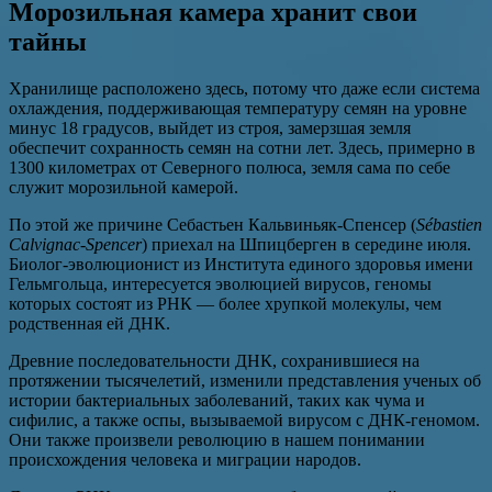
Морозильная камера хранит свои
тайны
Хранилище расположено здесь, потому что даже если система
охлаждения, поддерживающая температуру семян на уровне
минус 18 градусов, выйдет из строя, замерзшая земля
обеспечит сохранность семян на сотни лет. Здесь, примерно в
1300 километрах от Северного полюса, земля сама по себе
служит морозильной камерой.
По этой же причине Себастьен Кальвиньяк-Спенсер (
Sébastien
Calvignac-Spencer
) приехал на Шпицберген в середине июля.
Биолог-эволюционист из Института единого здоровья имени
Гельмгольца, интересуется эволюцией вирусов, геномы
которых состоят из РНК — более хрупкой молекулы, чем
родственная ей ДНК.
Древние последовательности ДНК, сохранившиеся на
протяжении тысячелетий, изменили представления ученых об
истории бактериальных заболеваний, таких как чума и
сифилис, а также оспы, вызываемой вирусом с ДНК-геномом.
Они также произвели революцию в нашем понимании
происхождения человека и миграции народов.