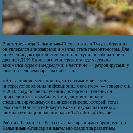
В детстве, когда Кальвиньяк-Спенсер жил в Тулузе, Франция,
он увлекался динозаврами и мечтал стать палеонтологом. Для
получения докторской степени он поступил в лабораторию
древней ДНК Лионского университета, где частично
занимался бурыми медведями, а частично — ретровирусами у
людей и человекообразных обезьян.
«Это заставило меня понять, что на самом деле меня
интересует эволюция инфекционных агентов», — говорит он.
В 2010 году, после получения докторской степени, он
присоединился к Фабиану Линдерцу, ветеринару,
специализирующемуся на дикой природе, который тогда
работал в Институте Роберта Коха и изучал патогены у
шимпанзе в национальном парке Тай в Кот-д’Ивуаре.
Работа в Берлине не была связана с древними образцами, но
Кальвиньяк-Спенсер внимательно следил за развитием