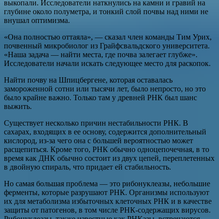
выкопали. Исследователи наткнулись на камни и гравий на
глубине около полуметра, и тонкий слой почвы над ними не
внушал оптимизма.
«Она полностью оттаяла», — сказал член команды Тим Урих,
почвенный микробиолог из Грайфсвальдского университета.
«Наша задача — найти места, где почва залегает глубже».
Исследователи начали искать следующее место для раскопок.
Найти почву на Шпицбергене, которая оставалась
замороженной сотни или тысячи лет, было непросто, но это
было крайне важно. Только там у древней РНК был шанс
выжить.
Существует несколько причин нестабильности РНК. В
сахарах, входящих в ее основу, содержится дополнительный
кислород, из-за чего она с большей вероятностью может
расщепиться. Кроме того, РНК обычно одноцепочечная, в то
время как ДНК обычно состоит из двух цепей, переплетенных
в двойную спираль, что придает ей стабильность.
Но самая большая проблема — это рибонуклеазы, небольшие
ферменты, которые разрушают РНК. Организмы используют
их для метаболизма избыточных клеточных РНК и в качестве
защиты от патогенов, в том числе РНК-содержащих вирусов.
Рибонуклеазы, также известные как РНКазы, встречаются