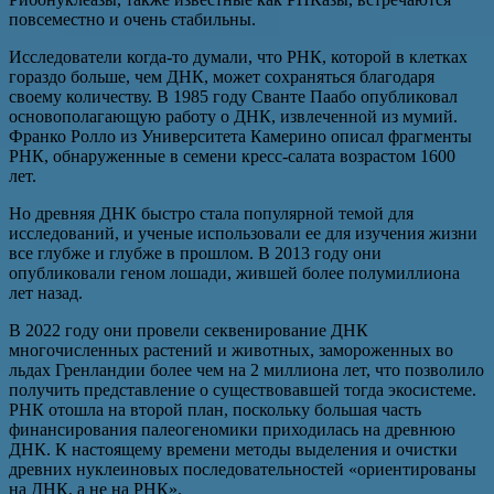
повсеместно и очень стабильны.
Исследователи когда-то думали, что РНК, которой в клетках
гораздо больше, чем ДНК, может сохраняться благодаря
своему количеству. В 1985 году Сванте Паабо опубликовал
основополагающую работу о ДНК, извлеченной из мумий.
Франко Ролло из Университета Камерино описал фрагменты
РНК, обнаруженные в семени кресс-салата возрастом 1600
лет.
Но древняя ДНК быстро стала популярной темой для
исследований, и ученые использовали ее для изучения жизни
все глубже и глубже в прошлом. В 2013 году они
опубликовали геном лошади, жившей более полумиллиона
лет назад.
В 2022 году они провели секвенирование ДНК
многочисленных растений и животных, замороженных во
льдах Гренландии более чем на 2 миллиона лет, что позволило
получить представление о существовавшей тогда экосистеме.
РНК отошла на второй план, поскольку большая часть
финансирования палеогеномики приходилась на древнюю
ДНК. К настоящему времени методы выделения и очистки
древних нуклеиновых последовательностей «ориентированы
на ДНК, а не на РНК».