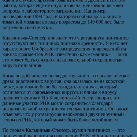
работа, которая еще не опубликована, неизбежно вызовет
вопросы о лабораторном загрязнении. Например,
исследование 1999 года, в котором сообщалось о вирусе
томатной мозаики во льду возрастом до 140 000 лет, было
встречено скептически.
Кальвиньяк-Спенсер признает, что у ротавируса пингвинов
отсутствуют два типичных признака древности. У него нет
характерного U-образного распределения повреждений на
концах фрагментов РНК известного как «смайлик» — хотя
это может быть связано с исключительной сохранностью
вируса пингвинов.
Когда он добавил эту последовательность в генеалогическое
древо родственных вирусов, она оказалась не на короткой
ветке, как можно было бы ожидать от вируса, который
отличается от современных вирусов и ближе к вирусу-
предшественнику. Но Кальвиньяк-Спенсер говорит, что
длинные участки РНК могли сохраниться благодаря
исключительной сохранности генома пингвинов. Он также
отмечает, что у ротавирусов необычный двухцепочечный
геном из РНК, который может быть более устойчивым.
По словам Кальвиньяк-Спенсер, мумии пингвинов — это
наилучший вариант для сохранения РНК: «Они находились в