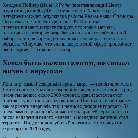
Хендрик Пойнар (
Hendrik Poinar
)возглавляющий Центр
изучения древней ДНК в Университете Макмастера, с
нетерпением ждет результатов работы Кальвиньяка-Спенсера.
Он согласен с тем, что хрупкость РНК иногда
преувеличивают, и прогнозирует, что новые методы,
некоторые из которых разрабатываются в его собственной
лаборатории, вскоре дадут мощный толчок развитию этой
области. «Я думаю, что очень скоро в этой сфере произойдет
революция», — говорит Пойнар.
Хотел быть палеонтологом, но связал
жизнь с вирусами
Лонгйир, самый северный город в мире, — необычное место.
Летом солнце не заходит около 4 месяцев, и население города,
насчитывающее около 2000 человек, удваивается за счет
притока туристов и исследователей. Постоянный свет может
как заряжать энергией, так и немного дезориентировать. За
пределами города необходимо иметь при себе оружие из-за
риска нападения белого медведя. (Последней жертвой стал
турист из Нидерландов, убитый в кемпинге недалеко от
аэропорта в 2020 году.)