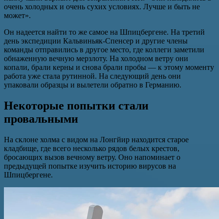
очень холодных и очень сухих условиях. Лучше и быть не
может».
Он надеется найти то же самое на Шпицбергене. На третий
день экспедиции Кальвиньяк-Спенсер и другие члены
команды отправились в другое место, где коллеги заметили
обнаженную вечную мерзлоту. На холодном ветру они
копали, брали керны и снова брали пробы — к этому моменту
работа уже стала рутинной. На следующий день они
упаковали образцы и вылетели обратно в Германию.
Некоторые попытки стали
провальными
На склоне холма с видом на Лонгйир находится старое
кладбище, где всего несколько рядов белых крестов,
бросающих вызов вечному ветру. Оно напоминает о
предыдущей попытке изучить историю вирусов на
Шпицбергене.