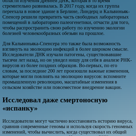
области изучения древней ДНК, которая в то время
стремительно развивалась. В 2017 году, когда их группа
переехала в новое здание в Берлине, Линдерц и Кальвиньяк-
Спенсер решили превратить часть свободных лабораторных
помещений в лабораторию палеогенетики, отчасти для того,
чтобы распространить свою работу по изучению экологии
болезней человекообразных обезьян на прошлое.
Для Кальвиньяка-Спенсера это также была возможность
взглянуть на эволюцию инфекций в более широком смысле.
Исследователи ДНК изучали патогены, существовавшие
тысячи лет назад, но он увидел нишу для себя в анализе РНК-
вирусов из более поздних образцов. Во-первых, по его
словам, за последние 200 лет произошли важные изменения,
которые могли повлиять на эволюцию вирусов: вспомните
промышленную революцию, масштабные изменения в
сельском хозяйстве или повсеместное внедрение вакцин.
Исследовал даже смертоносную
«испанку»
Исследователи могут частично восстановить историю вируса,
сравнив современные геномы и используя скорость геномных
изменений, чтобы вычислить, когда существовал их общий