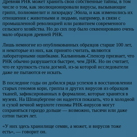
Древняя РНК может хранить свои собственные тайны, в том
числе о том, как эволюционировали вирусы, вызывающие
грипп, полиомиелит и лихорадку Эбола, и как изменились их
отношения с животными и людьми, например, в связи с
промышленной революцией или развитием современного
сельского хозяйства. Но до сих пор было секвенировано очень
мало образцов древней РНК.
Лишь немногие из опубликованных образцов старше 100 лет,
и некоторые из них, как принято считать, являются
лабораторными ошибками. Кальвиньяк-Спенсер признает, что
РНК обычно разрушается быстрее, чем ДНК. Но он считает,
что ее хрупкость стала догмой, из-за которой исследователи
даже не пытаются ее искать.
В последние годы он добился ряда успехов в восстановлении
старых геномов кори, гриппа и других вирусов из образцов
тканей, зафиксированных в формалине, которые хранятся в
музеях. На Шпицбергене он надеется показать, что в холодной
и сухой вечной мерзлоте геномы РНК-вирусов могут
сохраняться гораздо дольше — возможно, тысячи или даже
сотни тысяч лет.
«У них здесь хранилище семян, а может, и вирусов тоже
есть», — говорит он.