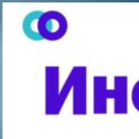
Перейти
к
содержимому