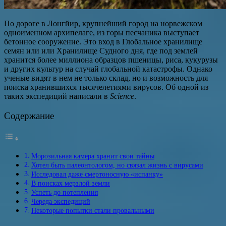
По дороге в Лонгйир, крупнейший город на норвежском
одноименном архипелаге, из горы песчаника выступает
бетонное сооружение. Это вход в Глобальное хранилище
семян или или Хранилище Судного дня, где под землей
хранится более миллиона образцов пшеницы, риса, кукурузы
и других культур на случай глобальной катастрофы. Однако
ученые видят в нем не только склад, но и возможность для
поиска хранившихся тысячелетиями вирусов. Об одной из
таких экспедиций написали в
Science
.
Содержание
Морозильная камера хранит свои тайны
Хотел быть палеонтологом, но связал жизнь с вирусами
Исследовал даже смертоносную «испанку»
В поисках мерзлой земли
Успеть до потепления
Череда экспедиций
Некоторые попытки стали провальными