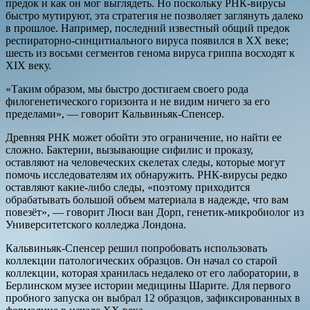
предок и как он мог выглядеть. Но поскольку РНК-вирусы
быстро мутируют, эта стратегия не позволяет заглянуть далеко
в прошлое. Например, последний известный общий предок
респираторно-синцитиального вируса появился в XX веке;
шесть из восьми сегментов генома вируса гриппа восходят к
XIX веку.
«Таким образом, мы быстро достигаем своего рода
филогенетического горизонта и не видим ничего за его
пределами», — говорит Кальвиньяк-Спенсер.
Древняя РНК может обойти это ограничение, но найти ее
сложно. Бактерии, вызывающие сифилис и проказу,
оставляют на человеческих скелетах следы, которые могут
помочь исследователям их обнаружить. РНК-вирусы редко
оставляют какие-либо следы, «поэтому приходится
обрабатывать большой объем материала в надежде, что вам
повезёт», — говорит Люси ван Дорп, генетик-микробиолог из
Университетского колледжа Лондона.
Кальвиньяк-Спенсер решил попробовать использовать
коллекции патологических образцов. Он начал со старой
коллекции, которая хранилась недалеко от его лаборатории, в
Берлинском музее истории медицины Шарите. Для первого
пробного запуска он выбрал 12 образцов, зафиксированных в