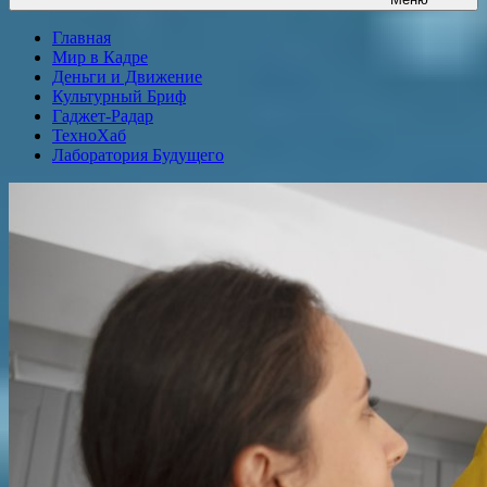
Главная
Мир в Кадре
Деньги и Движение
Культурный Бриф
Гаджет-Радар
ТехноХаб
Лаборатория Будущего