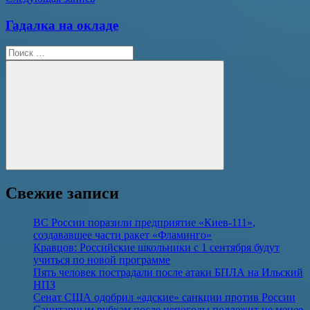
Гадалка на окладе
Поиск
для:
Поиск
Свежие записи
ВС России поразили предприятие «Киев-111»,
создававшее части ракет «Фламинго»
Кравцов: Российские школьники с 1 сентября будут
учиться по новой программе
Пять человек пострадали после атаки БПЛА на Ильский
НПЗ
Сенат США одобрил «адские» санкции против России
Санитарным рубкам после непогоды подлежит не менее