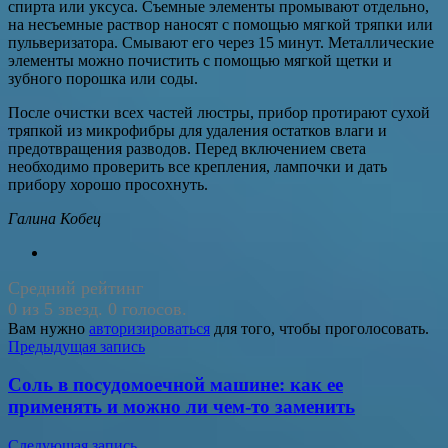
спирта или уксуса. Съемные элементы промывают отдельно,
на несъемные раствор наносят с помощью мягкой тряпки или
пульверизатора. Смывают его через 15 минут. Металлические
элементы можно почистить с помощью мягкой щетки и
зубного порошка или соды.
После очистки всех частей люстры, прибор протирают сухой
тряпкой из микрофибры для удаления остатков влаги и
предотвращения разводов. Перед включением света
необходимо проверить все крепления, лампочки и дать
прибору хорошо просохнуть.
Галина Кобец
Средний рейтинг
0 из 5 звезд. 0 голосов.
Вам нужно
авторизироваться
для того, чтобы проголосовать.
Навигация
Предыдущая запись
по
Соль в посудомоечной машине: как ее
записям
применять и можно ли чем-то заменить
Следующая запись