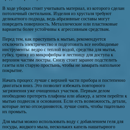
В ходе уборки стоит учитывать материал, из которого сделан
потолочный светильник. Изделия из хрусталя требуют
деликатного подхода, ведь абразивные составы могут
повредить поверхность. Металлические или пластиковые
варианты более устойчивы к агрессивным средствам.
Перед тем, как приступить к мытью, рекомендуется
отключить электричество и подготовить все необходимые
инструменты: ведро с теплой водой, средства для мытья,
губку, тряпку из микрофибры и лестницу для доступа к
верхним частям люстры. Снизу стоит заранее подстелить
газеты или старую простынь, чтобы не замарать напольное
покрытие.
Начать процесс лучше с верхней части прибора и постепенно
двигаться вниз. Это позволит избежать повторного
загрязнения уже очищенных участков. Первым делом
необходимо протереть плафоны или абажур, а затем перейти к
мытью подвесок и основания. Если есть возможность, детали,
которые легко отсоединяются, лучше снять, чтобы тщательно
их промыть.
Для мытья можно использовать воду с добавлением геля для
посуды, жидкого мыла, нескольких капель нашатырного