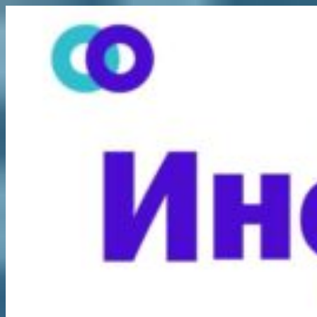
Перейти
к
содержимому