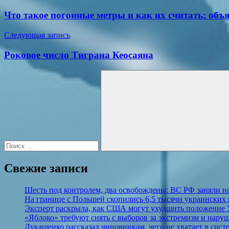
по
Что такое погонные метры и как их считать: объ
записям
Следующая запись
Роковое число Тиграна Кеосаяна
Поиск
для:
Поиск
Свежие записи
Шесть под контролем, два освобождены: ВС РФ заняли н
На границе с Польшей скопились 6,5 тысячи украинских 
Эксперт раскрыла, как США могут ухудшить положение
«Яблоко» требуют снять с выборов за экстремизм и нару
Лукашенко рассказал чиновникам, чего не хватает в сист