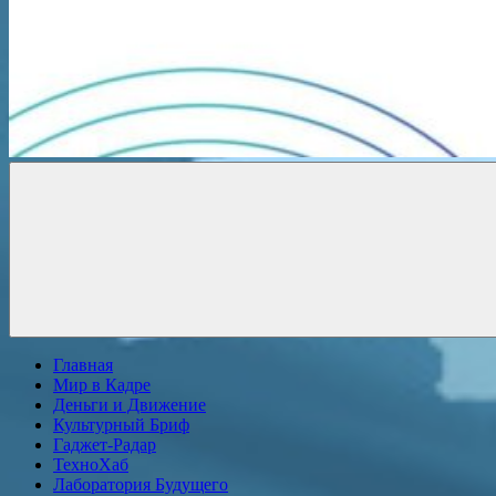
Новости
онлайн
Главная
Мир в Кадре
Деньги и Движение
Культурный Бриф
Гаджет-Радар
ТехноХаб
Лаборатория Будущего