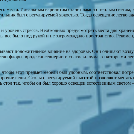
о места. Идеальным вариантом станет лампа с теплым светом, к
тильник был с регулируемой яркостью. Тогда освещение легко а
и уровень стресса. Необходимо предусмотреть места для хранен
бы все было под рукой и не загромождало пространство. Рекоме
казывают положительное влияние на здоровье. Они очищают воз
ли флоры, вроде сансевиерии и спатифиллума, за которыми легк
, чтобы этот предмет мебели был удобным, соответствовал пот
прочие вещи. Столы с регулируемой высотой позволяют менять по
ь стол так, чтобы он был хорошо освещен естественным светом 