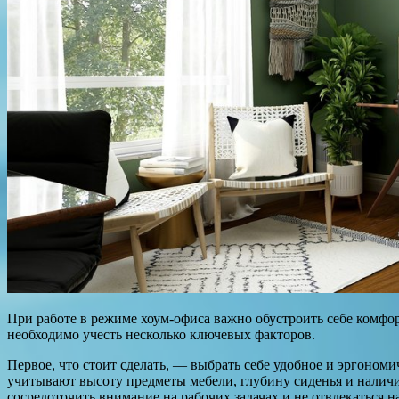
При работе в режиме хоум-офиса важно обустроить себе комфо
необходимо учесть несколько ключевых факторов.
Первое, что стоит сделать, — выбрать себе удобное и эргоном
учитывают высоту предметы мебели, глубину сиденья и наличи
сосредоточить внимание на рабочих задачах и не отвлекаться н