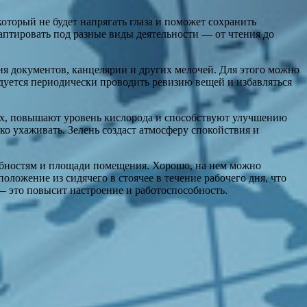
оторый не будет напрягать глаза и поможет сохранить
даптировать под разные виды деятельности — от чтения до
ия документов, канцелярии и других мелочей. Для этого можно
ндуется периодически проводить ревизию вещей и избавляться
дух, повышают уровень кислорода и способствуют улучшению
о ухаживать. Зелень создаст атмосферу спокойствия и
ребностям и площади помещения. Хорошо, на нем можно
ложение из сидячего в стоячее в течение рабочего дня, что
— это повысит настроение и работоспособность.