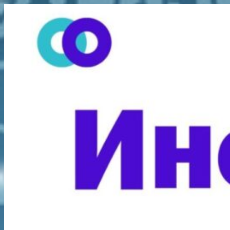
Перейти
к
содержимому