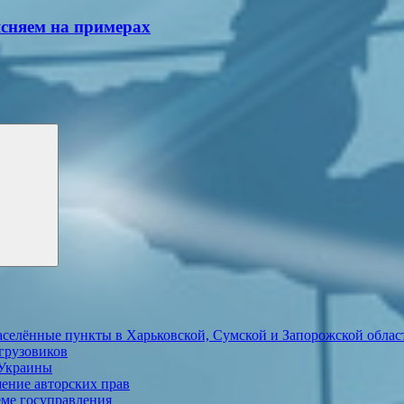
ясняем на примерах
аселённые пункты в Харьковской, Сумской и Запорожской облас
грузовиков
 Украины
шение авторских прав
еме госуправления