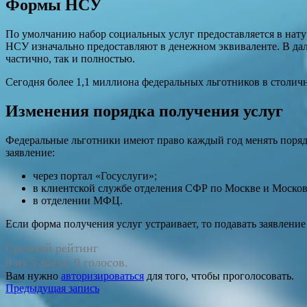
Формы НСУ
По умолчанию набор социальных услуг предоставляется в нат
НСУ изначально предоставляют в денежном эквиваленте. В дал
частично, так и полностью.
Сегодня более 1,1 миллиона федеральных льготников в столич
Изменения порядка получения услуг
Федеральные льготники имеют право каждый год менять порядок
заявление:
через портал «Госуслуги»;
в клиентской службе отделения СФР по Москве и Москов
в отделении МФЦ.
Если форма получения услуг устраивает, то подавать заявление
Средний рейтинг
0 из 5 звезд. 0 голосов.
Вам нужно
авторизироваться
для того, чтобы проголосовать.
Навигация
Предыдущая запись