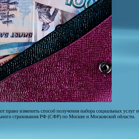
т право изменить способ получения набора социальных услуг на
ного страхования РФ (СФР) по Москве и Московской области.