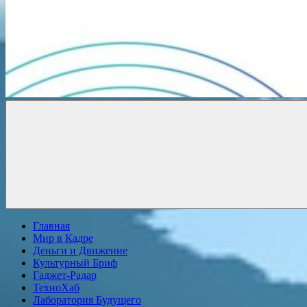
Новости
онлайн
Главная
Мир в Кадре
Деньги и Движение
Культурный Бриф
Гаджет-Радар
ТехноХаб
Лаборатория Будущего