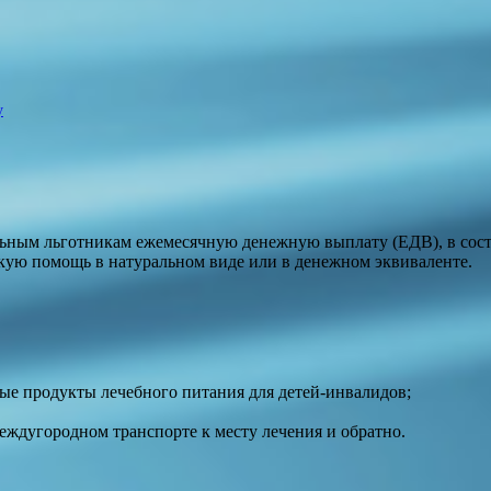
у
ьным льготникам ежемесячную денежную выплату (ЕДВ), в сост
кую помощь в натуральном виде или в денежном эквиваленте.
ые продукты лечебного питания для детей-инвалидов;
еждугородном транспорте к месту лечения и обратно.