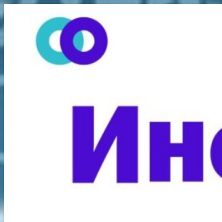
Перейти
к
содержимому