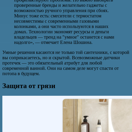
проверенные бренды и желательно гаджеты с
возможностью ручного управления при сбоях.
Минус тоже есть: смесители с термостатом
несовместимы с современными газовыми
колонками, а они часто используются в наших
домах. Технологии экономят ресурсы и деньги
владельцев — тренд на "умное" останется с нами
надолго», — отмечает Елена Шошина.
Умные решения касаются не только той сантехники, с которой
вы соприкасаетесь, но и скрытой. Всевозможные датчики
протечек — это обязательный атрибут для любой
современной ванной. Они на самом деле могут спасти от
потопа в будущем.
Защита от грязи