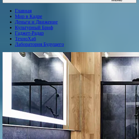
Главная
Мир в Кадре
Деньги и Движение
Культурный Бриф
Гаджет-Радар
ТехноХаб
Лаборатория Будущего