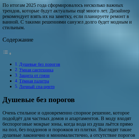
По итогам 2025 года сформировалось несколько важных
трендов, которые будут актуальны ещё много лет. Дизайнер
рекомендует взять их на заметку, если планируете ремонт в
ванной. С такими решениями санузел долго будет модным и
стильным.
Содержание
Душевые без порогов
Умная сантехника
Защита от грязи
Тёмная палитра
Личный спа-центр
Душевые без порогов
Очень стильное и одновременно спорное решение, которое
подойдёт для частных домов и апартаментов. В моду входят
беспороговые мокрые зоны, когда вода из душа льётся прямо
на пол, без поддонов и порожков из плитки. Выглядят такие
душевые лаконично и минималистично, а отсутствие порогов