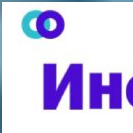
Перейти
к
содержимому