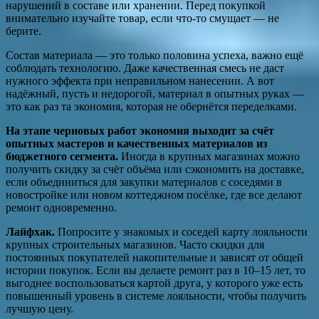
нарушений в составе или хранении. Перед покупкой
внимательно изучайте товар, если что-то смущает — не
берите.
Состав материала — это только половина успеха, важно ещё
соблюдать технологию. Даже качественная смесь не даст
нужного эффекта при неправильном нанесении. А вот
надёжный, пусть и недорогой, материал в опытных руках —
это как раз та экономия, которая не обернётся переделками.
На этапе черновых работ экономия выходит за счёт
опытных мастеров и качественных материалов из
бюджетного сегмента.
Иногда в крупных магазинах можно
получить скидку за счёт объёма или сэкономить на доставке,
если объединиться для закупки материалов с соседями в
новостройке или новом коттеджном посёлке, где все делают
ремонт одновременно.
Лайфхак.
Попросите у знакомых и соседей карту лояльности
крупных строительных магазинов. Часто скидки для
постоянных покупателей накопительные и зависят от общей
истории покупок. Если вы делаете ремонт раз в 10–15 лет, то
выгоднее воспользоваться картой друга, у которого уже есть
повышенный уровень в системе лояльности, чтобы получить
лучшую цену.