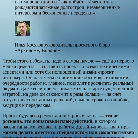
на импровизацию и "как пойдёт". Именно так
рождаются затяжные долгострои, незавершённые
интерьеры и бесконечные переделки».
Илья Косяковруководитель проектного бюро
«Архидом», Воронеж
Чтобы этого избежать, надо в самом начале — ещё до первого
мешка цемента — составить проект со всеми техническими
аспектами или хотя бы полноценный дизайн-проект
интерьера. Он даст чёткое понимание объёмов, технологий,
очерёдности работ и, главное, позволит просчитать реальный
бюджет. Даже если проект покажется на старте существенной
затратой, на деле он сэкономит в разы больше — за счёт
отсутствия спонтанных решений, срывов сроков и ошибок,
ведущих к переделкам.
Проект будущего ремонта или строительства —
это не
роскошь, это пошаговый план действий,
в котором
рассчитаны все ресурсы и работы. Дизайн-проект квартиры
можно делать вместе со специалистом или самостоятельно
с помощью специальных программ-проектировщиков.