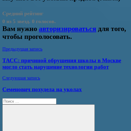
Средний рейтинг
0 из 5 звезд. 0 голосов.
Вам нужно
авторизироваться
для того,
чтобы проголосовать.
Навигация
Предыдущая запись
по
ТАСС: причиной обрушения школы в Москве
записям
могло стать нарушение технологии работ
Следующая запись
Семенович похудела на уколах
Поиск
для: