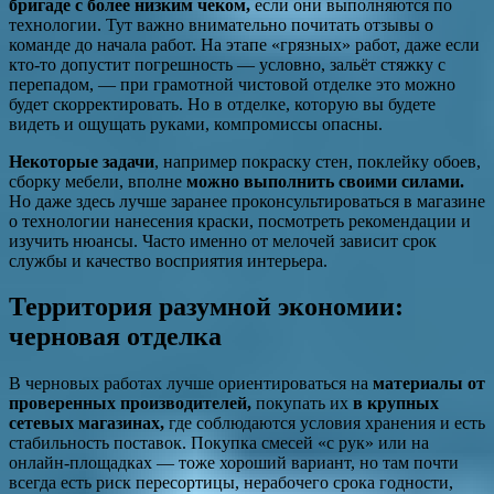
бригаде с более низким чеком,
если они выполняются по
технологии. Тут важно внимательно почитать отзывы о
команде до начала работ. На этапе «грязных» работ, даже если
кто-то допустит погрешность — условно, зальёт стяжку с
перепадом, — при грамотной чистовой отделке это можно
будет скорректировать. Но в отделке, которую вы будете
видеть и ощущать руками, компромиссы опасны.
Некоторые задачи
, например покраску стен, поклейку обоев,
сборку мебели, вполне
можно выполнить своими силами.
Но даже здесь лучше заранее проконсультироваться в магазине
о технологии нанесения краски, посмотреть рекомендации и
изучить нюансы. Часто именно от мелочей зависит срок
службы и качество восприятия интерьера.
Территория разумной экономии:
черновая отделка
В черновых работах лучше ориентироваться на
материалы от
проверенных производителей,
покупать их
в крупных
сетевых магазинах,
где соблюдаются условия хранения и есть
стабильность поставок. Покупка смесей «с рук» или на
онлайн-площадках — тоже хороший вариант, но там почти
всегда есть риск пересортицы, нерабочего срока годности,