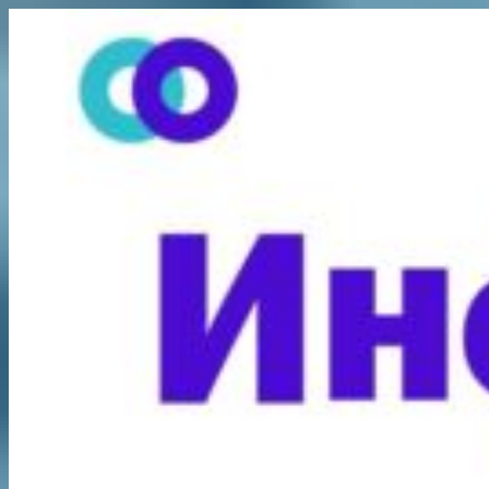
Перейти
к
содержимому