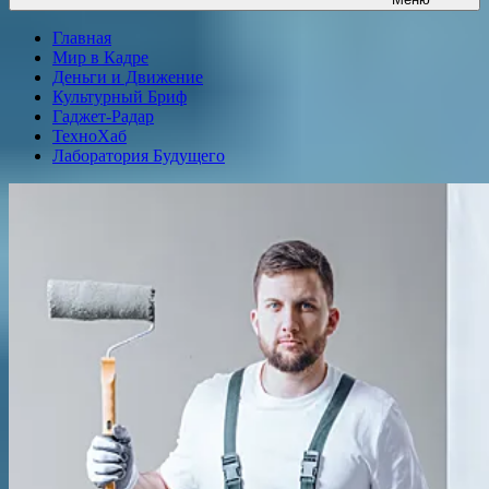
Главная
Мир в Кадре
Деньги и Движение
Культурный Бриф
Гаджет-Радар
ТехноХаб
Лаборатория Будущего