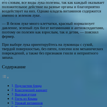
его словам, все виды лука полезны, так как каждый оказывает
положительное действие на разные органы и благоприятно
воздействует на них. Однако кладезь витаминов содержится
именно в зеленом луке.
— В белом луке много клетчатки, красный нормализует
давление, зеленый лук богат витаминами и антиоксидантами,
поэтому он полезен как взрослым, так и детям, — пояснил
фермер.
При выборе лука ориентируйтесь на луковицы с сухой,
твердой поверхностью, без пятен, плесени или механических
повреждений, а также без признаков гнили и неприятного
запаха.
Содержание
Подсластим блюда
Классический вариант
Высокая кухня
Гость из Крыма
Урожай витаминов