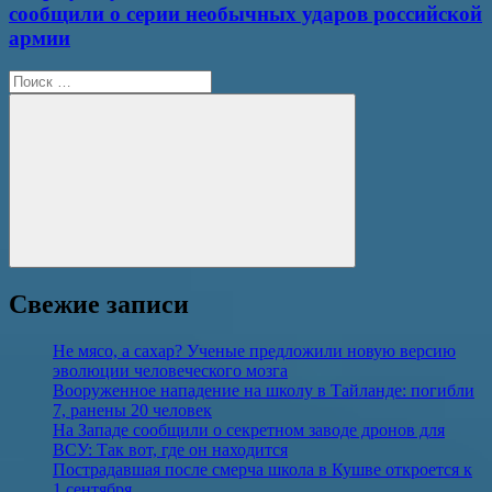
сообщили о серии необычных ударов российской
армии
Поиск
для:
Поиск
Свежие записи
Не мясо, а сахар? Ученые предложили новую версию
эволюции человеческого мозга
Вооруженное нападение на школу в Тайланде: погибли
7, ранены 20 человек
На Западе сообщили о секретном заводе дронов для
ВСУ: Так вот, где он находится
Пострадавшая после смерча школа в Кушве откроется к
1 сентября