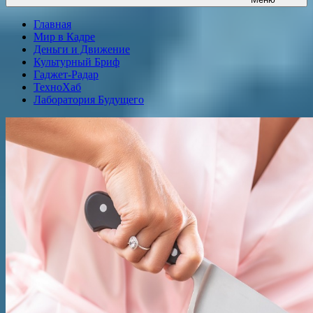
Главная
Мир в Кадре
Деньги и Движение
Культурный Бриф
Гаджет-Радар
ТехноХаб
Лаборатория Будущего