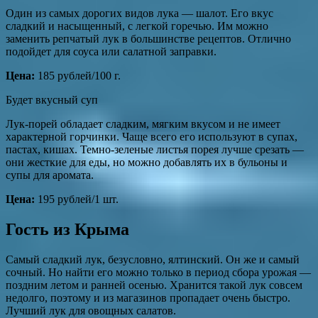
Один из самых дорогих видов лука — шалот. Его вкус
сладкий и насыщенный, с легкой горечью. Им можно
заменить репчатый лук в большинстве рецептов. Отлично
подойдет для соуса или салатной заправки.
Цена
:
185 рублей/100 г.
Будет вкусный суп
Лук-порей обладает сладким, мягким вкусом и не имеет
характерной горчинки. Чаще всего его используют в супах,
пастах, кишах. Темно-зеленые листья порея лучше срезать —
они жесткие для еды, но можно добавлять их в бульоны и
супы для аромата.
Цена
:
195 рублей/1 шт.
Гость из Крыма
Самый сладкий лук, безусловно, ялтинский. Он же и самый
сочный. Но найти его можно только в период сбора урожая —
поздним летом и ранней осенью. Хранится такой лук совсем
недолго, поэтому и из магазинов пропадает очень быстро.
Лучший лук для овощных салатов.