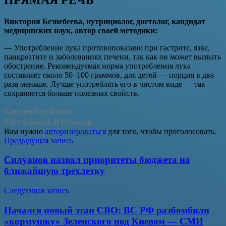
Виктория Безнебеева, нутрициолог, диетолог, кандидат
медицинских наук, автор своей методики:
— Употребление лука противопоказано при гастрите, язве,
панкреатите и заболеваниях печени, так как он может вызвать
обострение. Рекомендуемая норма употребления лука
составляет около 50–100 граммов, для детей — порция в два
раза меньше. Лучше употреблять его в чистом виде — так
сохраняется больше полезных свойств.
Средний рейтинг
0 из 5 звезд. 0 голосов.
Вам нужно
авторизироваться
для того, чтобы проголосовать.
Навигация
Предыдущая запись
по
Силуанов назвал приоритеты бюджета на
записям
ближайшую трехлетку
Следующая запись
Начался новый этап СВО: ВС РФ разбомбили
«кормушку» Зеленского под Киевом — СМИ