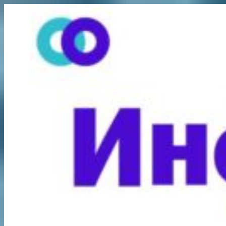
Перейти
к
содержимому