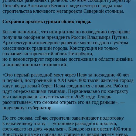
установке разводных пролетов. Об этом сообщил губернатор
Петербурга Александр Беглов в ходе осмотра с воды хода
строительства ключевого мегапроекта Северной столицы.
Сохраняя архитектурный облик города.
Беглов напомнил, что инициатива по возведению переправы
получила одобрение президента России Владимира Путина.
Архитектурно-инженерное решение моста создано с учётом
классических традиций города. Конструкция не только
сохраняет исторический облик Петербурга,
но и демонстрирует передовые достижения в области дизайна
и инновационных технологий.
«Это первый разводной мост через Неву за последние 40 лет
и первый, построенный в XXI веке. 800 тысяч жителей города
ждут, когда левый берег Невы соединится с правым. Работы
идут опережающими темпами. Первоначально по контракту
мы планировали запустить мост в 2029 году. Теперь
рассчитываем, что сможем открыть его на год раньше», —
подчеркнул губернатор.
По его словам, сейчас строители заканчивают подготовку
к важнейшему этапу — установке разводного пролета,
состоящего из двух «крыльев». Каждое из них весит 400 тонн.
Конструкция уже собрана на стапеле на левом берегу Невы,