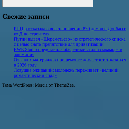
Поиск
Свежие записи
РПЦ рассказала о восстановлении 830 домов в Донбассе
ко Дню строителя
Путин вывел «Шереметьево» из стратегического списка
с целью снять препятствие для приватизации
EWE Studio представила обеденный стол из мрамора и
алюминия
От каких материалов при ремонте дома стоит отказаться
в 2026 году
Ловушка ожиданий: молодежь переживает «великий
романтический спад»
Тема WordPress: Mercia от ThemeZee.