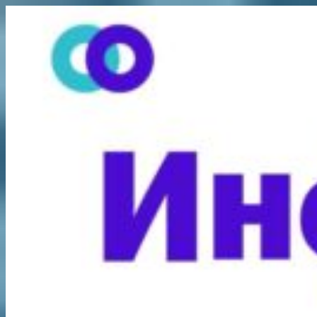
Перейти
к
содержимому