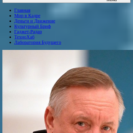
Главная
Мир в Кадре
Деньги и Движение
Культурный Бриф
Гаджет-Радар
ТехноХаб
Лаборатория Будущего