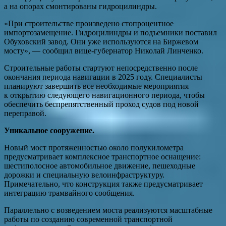
а на опорах смонтированы гидроцилиндры.
«При строительстве произведено стопроцентное
импортозамещение. Гидроцилиндры и подъемники поставил
Обуховский завод. Они уже используются на Биржевом
мосту», — сообщил вице-губернатор Николай Линченко.
Строительные работы стартуют непосредственно после
окончания периода навигации в 2025 году. Специалисты
планируют завершить все необходимые мероприятия
к открытию следующего навигационного периода, чтобы
обеспечить беспрепятственный проход судов под новой
переправой.
Уникальное сооружение.
Новый мост протяженностью около полукилометра
предусматривает комплексное транспортное оснащение:
шестиполосное автомобильное движение, пешеходные
дорожки и специальную велоинфраструктуру.
Примечательно, что конструкция также предусматривает
интеграцию трамвайного сообщения.
Параллельно с возведением моста реализуются масштабные
работы по созданию современной транспортной