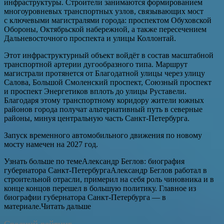
инфраструктуры. Строители занимаются формированием
многоуровневых транспортных узлов, связывающих мост
с ключевыми магистралями города: проспектом Обуховской
Обороны, Октябрьской набережной, а также пересечением
Дальневосточного проспекта и улицы Коллонтай.
Этот инфраструктурный объект войдёт в состав масштабной
транспортной артерии дугообразного типа. Маршрут
магистрали протянется от Благодатной улицы через улицу
Салова, Большой Смоленский проспект, Союзный проспект
и проспект Энергетиков вплоть до улицы Руставели.
Благодаря этому транспортному коридору жители южных
районов города получат альтернативный путь в северные
районы, минуя центральную часть Санкт-Петербурга.
Запуск временного автомобильного движения по новому
мосту намечен на 2027 год.
Узнать больше по темеАлександр Беглов: биография
губернатора Санкт-ПетербургаАлександр Беглов работал в
строительной отрасли, примерил на себя роль чиновника и в
конце концов перешел в большую политику. Главное из
биографии губернатора Санкт-Петербурга — в
материале.Читать дальше
Средний рейтинг