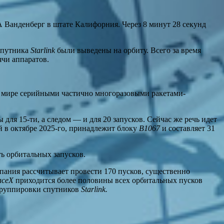
 Ванденберг в штате Калифорния. Через 8 минут 28 секунд
 спутника
Starlink
были выведены на орбиту. Всего за время
ячи аппаратов.
 мире серийными частично многоразовыми ракетами-
 для 15-ти, а следом — и для 20 запусков. Сейчас же речь идет
й в октябре 2025-го, принадлежит блоку
B1067
и составляет 31
ть орбитальных запусков.
мпания рассчитывает провести 170 пусков, существенно
aceX
приходится более половины всех орбитальных пусков
группировки спутников
Starlink.