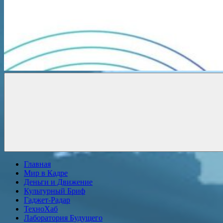
Новости
онлайн
Главная
Мир в Кадре
Деньги и Движение
Культурный Бриф
Гаджет-Радар
ТехноХаб
Лаборатория Будущего