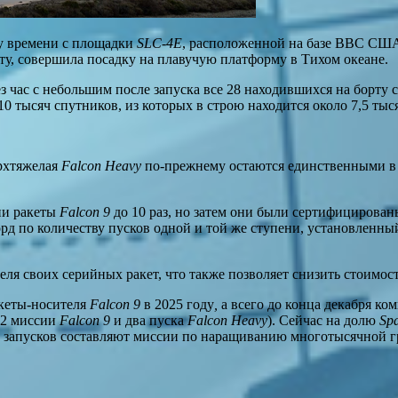
му времени с площадки
SLC-4E
, расположенной на базе ВВС США
чету, совершила посадку на плавучую платформу в Тихом океане.
з час с небольшим после запуска все 28 находившихся на борту
0 тысяч спутников, из которых в строю находится около 7,5 тыс
ерхтяжелая
Falcon Heavy
по-прежнему
остаются единственными в
ни ракеты
Falcon 9
до 10 раз, но затем они были сертифицированы
орд по количеству пусков одной и той же ступени, установленны
ля своих серийных ракет, что также позволяет снизить стоимос
акеты-носителя
Falcon 9
в 2025 году
,
а всего до конца декабря ко
32 миссии
Falcon 9
и два пуска
Falcon Heavy
). Сейчас на долю
Sp
й запусков составляют миссии по наращиванию многотысячной 