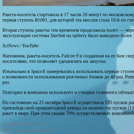
Ракета-носитель стартовала в 17 часов 20 минут по московско
первая ступень
B1081
, для которой эта миссия стала 19-й по с
Вторая ступень ракеты тем временем продолжила полет — чере
эксплуатации системы
Starlink
на орбиту было выведено более 1
SciNews / YouTube
Напомним, ракета-носитель
Falcon 9
и созданная на ее базе св
носителями, что позволяет удешевлять их запуски.
Изначально в
SpaceX
намеревались использовать первые ступе
о возможности использования разгонных блоков до 40 раз. Рек
раз.
Повторно в компании используют и створки головного обтекате
По состоянию на 25 октября
SpaceX
осуществила 135 пусков р
превзойдя свой прошлогодний рекорд по количеству пусков (1
ракет в мире. При этом свыше 70% осуществляемых компание
Средний рейтинг
0 из 5 звезд. 0 голосов.