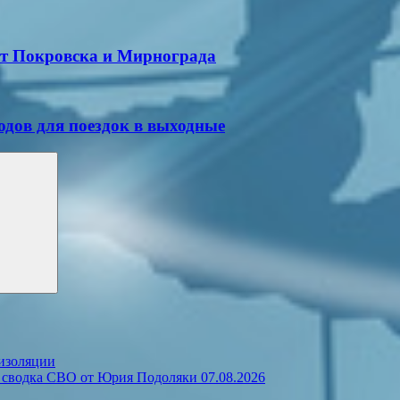
ёт Покровска и Мирнограда
одов для поездок в выходные
изоляции
сводка СВО от Юрия Подоляки 07.08.2026