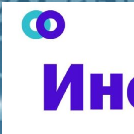
Перейти
к
содержимому