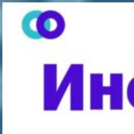
Перейти
к
содержимому