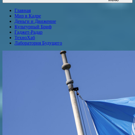
Главная
Мир в Кадре
Деньги и Движение
Культурный Бриф
Гаджет-Радар
ТехноХаб
Лаборатория Будущего