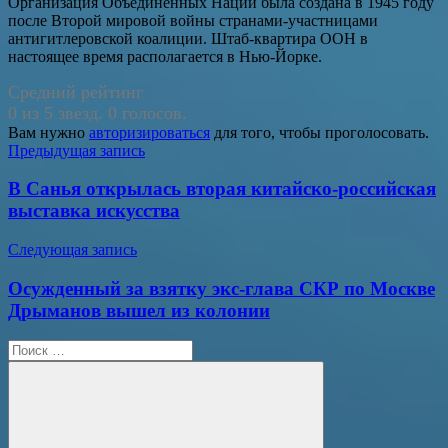
Организация Объединенных Наций была создана в 1945 году
после Второй мировой войны странами-участницами
антигитлеровской коалиции. Штаб-квартира ООН в
настоящее время располагается в Нью-Йорке.
Средний рейтинг
0 из 5 звезд. 0 голосов.
Вам нужно
авторизироваться
для того, чтобы проголосовать.
Навигация
Предыдущая запись
по
В Санья открылась вторая китайско-российская
записям
выставка искусства
Следующая запись
Осужденный за взятку экс-глава СКР по Москве
Дрыманов вышел из колонии
Поиск
для: