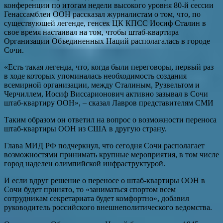
конференции по итогам недели высокого уровня 80-й сессии
Генассамблеи ООН рассказал журналистам о том, что, по
существующей легенде, генсек ЦК КПСС Иосиф Сталин в
свое время настаивал на том, чтобы штаб-квартира
Организации Объединенных Наций располагалась в городе
Сочи.
«Есть такая легенда, что, когда были переговоры, первый раз
в ходе которых упоминалась необходимость создания
всемирной организации, между Сталиным, Рузвельтом и
Черчиллем, Иосиф Виссарионович активно зазывал в Сочи
штаб-квартиру ООН», – сказал Лавров представителям СМИ
Таким образом он ответил на вопрос о возможности переноса
штаб-квартиры ООН из США в другую страну.
Глава МИД РФ подчеркнул, что сегодня Сочи располагает
возможностями принимать крупные мероприятия, в том числе
город наделен олимпийской инфраструктурой.
И если вдруг решение о переносе о штаб-квартиры ООН в
Сочи будет принято, то «заниматься спортом всем
сотрудникам секретариата будет комфортно», добавил
руководитель российского внешнеполитического ведомства.