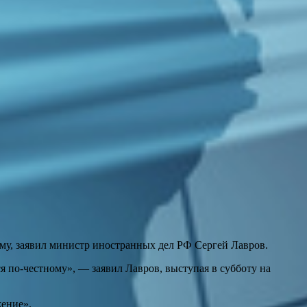
ому, заявил министр иностранных дел РФ Сергей Лавров.
я по-честному», — заявил Лавров, выступая в субботу на
жение».