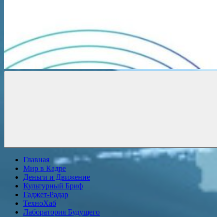
Новости
онлайн
Главная
Мир в Кадре
Деньги и Движение
Культурный Бриф
Гаджет-Радар
ТехноХаб
Лаборатория Будущего