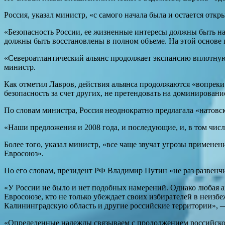
Россия, указал министр, «с самого начала была и остается от
«Безопасность России, ее жизненные интересы должны быть на
должны быть восстановлены в полном объеме. На этой основе 
«Североатлантический альянс продолжает экспансию вплотную
министр.
Как отметил Лавров, действия альянса продолжаются «вопрек
безопасность за счет других, не претендовать на доминировани
По словам министра, Россия неоднократно предлагала «натовс
«Наши предложения и 2008 года, и последующие, и, в том числ
Более того, указал министр, «все чаще звучат угрозы применен
Евросоюз».
По его словам, президент РФ Владимир Путин «не раз развен
«У России не было и нет подобных намерений. Однако любая а
Евросоюзе, кто не только убеждает своих избирателей в неизбе
Калининградскую область и другие российские территории», 
«Определенные надежды связываем с продолжением российско