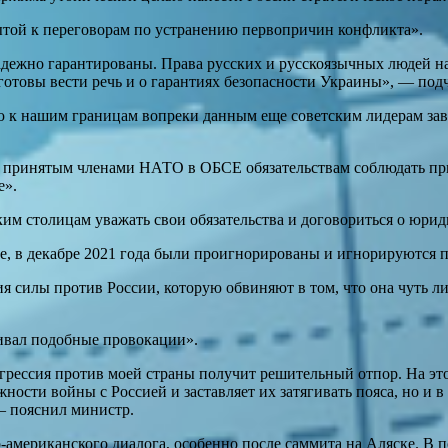
крытой к переговорам по устранению первопричин конфликта».
дежно гарантированы. Права русских и русскоязычных людей на
готовы вести речь и о гарантиях безопасности Украины», — под
 к нашим границам вопреки данным еще советским лидерам заве
и принятым членами НАТО в ОБСЕ обязательствам соблюдать пр
е».
ким столицам уважать свои обязательства и договориться о юри
е, в декабре 2021 года были проигнорированы и игнорируются п
ия силы против России, которую обвиняют в том, что она чуть л
чивал подобные провокации».
грессия против моей страны получит решительный отпор. На эт
жности войны с Россией и заставляет их затягивать пояса, но и 
— пояснил министр.
-американского диалога, особенно после саммита на Аляске. 