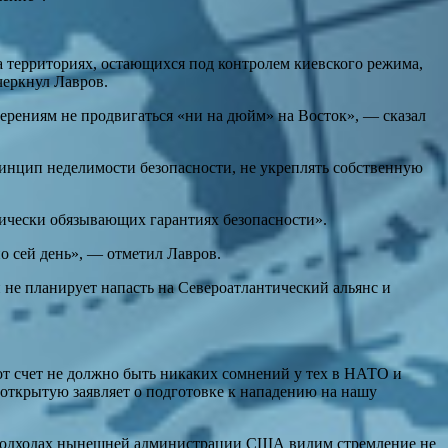
 территориях, остающихся под контролем киевского режима,
черкнул Лавров.
рениям не продвигаться «ни на дюйм» на Восток», — сказал
инцип неделимости безопасности, не укреплять собственную
дически обязывающих гарантиях безопасности».
о сей день», — отметил Лавров.
и не планирует напасть на Североатлантический альянс и
от счет не должно быть никаких сомнений у тех в НАТО и
в открытую заявляет о подготовке к нападению на нашу
В подходах нынешней администрации США видим стремление не