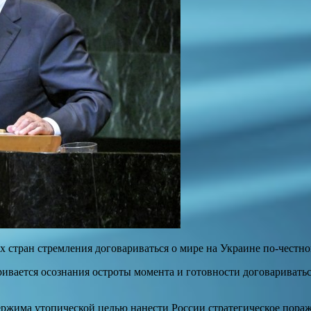
х стран стремления договариваться о мире на Украине по-честн
ривается осознания остроты момента и готовности договариватьс
ержима утопической целью нанести России стратегическое пора