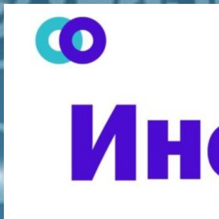
Перейти
к
содержимому