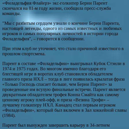
«Филадельфия Флайерз» экс-голкипер Берни Парент
скончался на 81-м году жизни, сообщила пресс-служба
команды.
"Мы с разбитым сердцем узнали о кончине Берни Парента,
настоящей легенды, одного из самых известных и любимых
игроков и самых популярных личностей в истории города
Филадельфия", – говорится в сообщении.
При этом клуб не уточняет, что стало причиной известного в
прошлом спортсмена.
Парент в составе «Филадельфии» выигрывал Кубок Стэнли в
1974 и 1975 годах. Во многом именно благодаря его
блестящей игре в воротах клуб становился обладателем
главного приза НХЛ – тогда в лиге появилась крылатая фраза
«Только Господь спасает больше, чем Берни Парент» за
проведенные им всухую финальные встречи. Парент является
двукратным обладателем трофея Конна Смайта как самому
ценному игроку плей-офф, и приза «Везина Трофи» –
лучшему голкиперу НХЛ. Канадец стал первым игроком
«Филадельфии», который был включен в Зал хоккейной славы
(1984).
Парент был вынужден завершить карьеру в 34-летнем