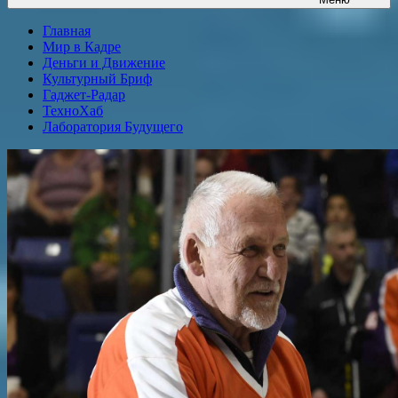
Главная
Мир в Кадре
Деньги и Движение
Культурный Бриф
Гаджет-Радар
ТехноХаб
Лаборатория Будущего