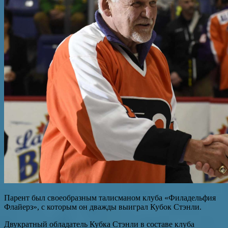
Парент был своеобразным талисманом клуба «Филадельфия
Флайерз», с которым он дважды выиграл Кубок Стэнли.
Двукратный обладатель Кубка Стэнли в составе клуба