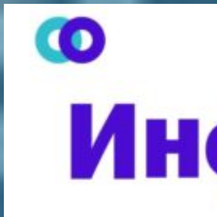
Перейти
к
содержимому