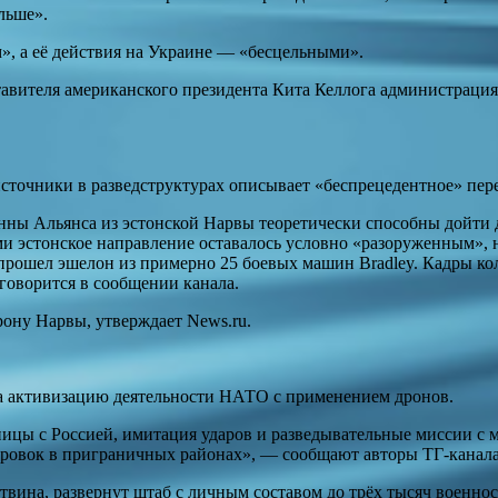
льше».
», а её действия на Украине — «бесцельными».
авителя американского президента Кита Келлога администрация
сточники в разведструктурах описывает «беспрецедентное» пер
нны Альянса из эстонской Нарвы теоретически способны дойти д
 эстонское направление оставалось условно «разоруженным», н
прошел эшелон из примерно 25 боевых машин Bradley. Кадры ко
говорится в сообщении канала.
ону Нарвы, утверждает News.ru.
 активизацию деятельности НАТО с применением дронов.
цы с Россией, имитация ударов и разведывательные миссии с 
пировок в приграничных районах», — сообщают авторы ТГ-канала
итвина, развернут штаб с личным составом до трёх тысяч военн