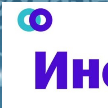
Перейти
к
содержимому