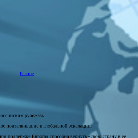
Разное
российским рубежам.
ое подталкивание к глобальной эскалации.
ри поддержке Европы способна вернуть «свою страну в ее