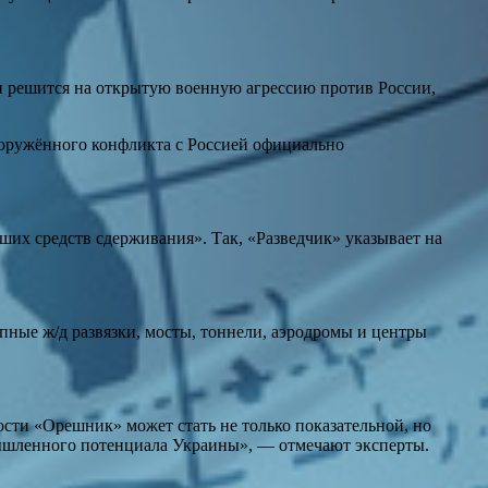
 решится на открытую военную агрессию против России,
ооружённого конфликта с Россией официально
х средств сдерживания». Так, «Разведчик» указывает на
пные ж/д развязки, мосты, тоннели, аэродромы и центры
сти «Орешник» может стать не только показательной, но
мышленного потенциала Украины», — отмечают эксперты.