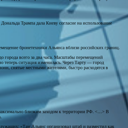
 Дональда Трампа дала Киеву согласие на использование
емещение бронетехники Альянса вблизи российских границ.
о города всего за два часа. Масштабы перемещений
о теперь ситуация изменилась. Через Тарту — город
лонн, снятые местными жителями, быстро расходятся в
максимально близким заходом к территории РФ. <…> В
.
ослужащих: «Там Альянс организовал штаб и разместил как