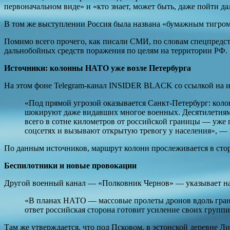
первоначальном виде» и «кто знает, может быть, даже пойти да
В том же выступлении Россия была названа «бумажным тигром
Помимо всего прочего, как писали СМИ, по словам спецпредст
дальнобойных средств поражения по целям на территории РФ.
Источники: колонны НАТО уже возле Петербурга
На этом фоне Telegram-канал INSIDER BLACK со ссылкой на и
«Под прямой угрозой оказывается Санкт-Петербург: коло
шокируют даже видавших многое военных. Десятилетиями
всего в сотне километров от российской границы — уже 
соцсетях и вызывают открытую тревогу у населения», — 
По данным источников, маршрут колонн прослеживается в стор
Беспилотники и новые провокации
Другой военный канал — «Полковник Чернов» — указывает на
«В планах НАТО — массовые пролеты дронов вдоль грани
ответ российская сторона готовит усиление своих груп
Там же утверждается, что под Псковом, в эстонской деревне Л