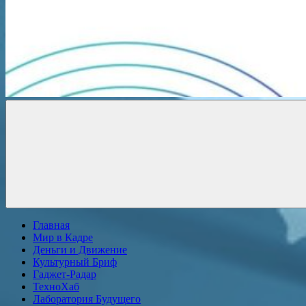
Новости
онлайн
Главная
Мир в Кадре
Деньги и Движение
Культурный Бриф
Гаджет-Радар
ТехноХаб
Лаборатория Будущего