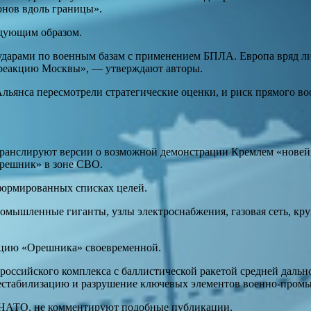
онов вдоль границы».
дующим образом.
дарами по военным базам с применением БПЛА. Европа вряд ли
ь реакцию Москвы», — утверждают авторы.
Альянса пересмотрели стратегические оценки, и риск прямого в
анслируют версии о возможной демонстрации Кремлем «новейши
решник» в зоне СВО.
сформированных списках целей.
ромышленные гиганты, узлы электроснабжения, газовая сеть, кру
ацию «Орешника» своевременной.
ссийского комплекса с баллистической ракетой средней дально
 дестабилизацию и разрушение ключевых элементов военно-про
и НАТО, не комментируют подобные публикации.