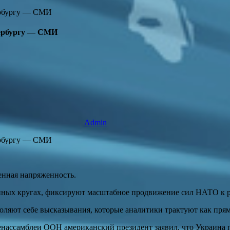
тербургу — СМИ
Admin
енная напряженность.
енных кругах, фиксируют масштабное продвижение сил НАТО к 
оляют себе высказывания, которые аналитики трактуют как прям
нассамблеи ООН американский президент заявил, что Украина п