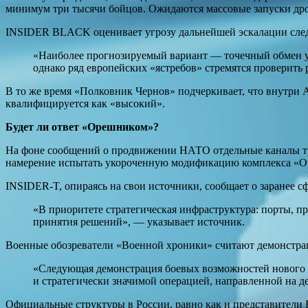
минимум три тысячи бойцов. Ожидаются массовые запуски др
INSIDER BLACK оценивает угрозу дальнейшей эскалации сле
«Наиболее прогнозируемый вариант — точечный обмен у
однако ряд европейских «ястребов» стремятся проверит
В то же время «Полковник Чернов» подчеркивает, что внутри 
квалифицируется как «высокий».
Будет ли ответ «Орешником»?
На фоне сообщений о продвижении НАТО отдельные каналы тр
намерение испытать укороченную модификацию комплекса «О
INSIDER-T, опираясь на свои источники, сообщает о заранее 
«В приоритете стратегическая инфраструктура: порты, п
принятия решений», — указывает источник.
Военные обозреватели «Военной хроники» считают демонстр
«Следующая демонстрация боевых возможностей нового ро
и стратегически значимой операцией, направленной на
Официальные структуры в России, равно как и представител