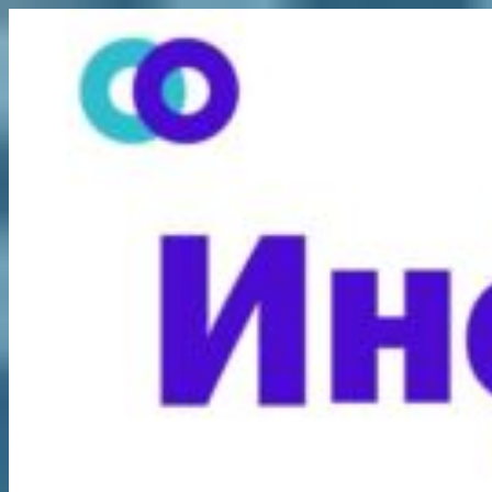
Перейти
к
содержимому