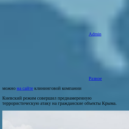
Admin
Разное
можно
на сайте
клининговой компании
Киевский режим совершил преднамеренную
террористическую атаку на гражданские объекты Крыма.