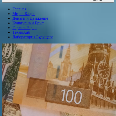
Главная
Мир в Кадре
Деньги и Движение
Культурный Бриф
Гаджет-Радар
ТехноХаб
Лаборатория Будущего