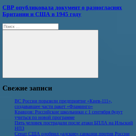
СВР опубликовала документ о разногласиях
Британии и США в 1945 году
Поиск
для:
Поиск
Свежие записи
ВС России поразили предприятие «Киев-111»,
создававшее части ракет «Фламинго»
Кравцов: Российские школьники с 1 сентября будут
учиться по новой программе
Пять человек пострадали после атаки БПЛА на Ильский
НПЗ
Сенат США одобрил «адские» санкции против России