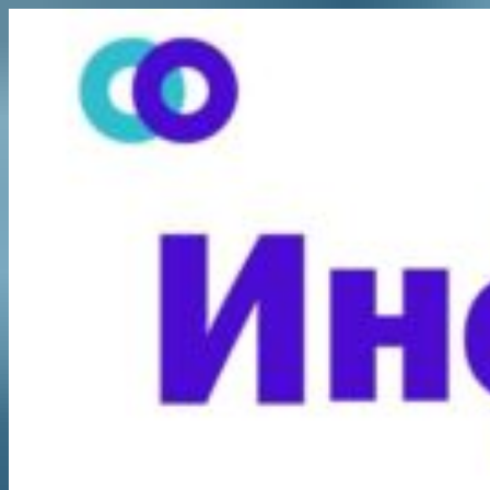
Перейти
к
содержимому