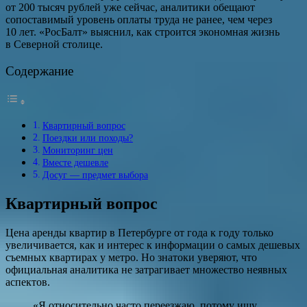
от 200 тысяч рублей уже сейчас, аналитики обещают
сопоставимый уровень оплаты труда не ранее, чем через
10 лет. «РосБалт» выяснил, как строится экономная жизнь
в Северной столице.
Содержание
Квартирный вопрос
Поездки или походы?
Мониторинг цен
Вместе дешевле
Досуг — предмет выбора
Квартирный вопрос
Цена аренды квартир в Петербурге от года к году только
увеличивается, как и интерес к информации о самых дешевых
съемных квартирах у метро. Но знатоки уверяют, что
официальная аналитика не затрагивает множество неявных
аспектов.
«Я относительно часто переезжаю, потому ищу