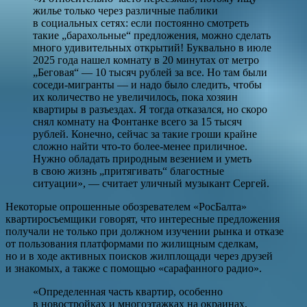
жилье только через различные паблики
в социальных сетях: если постоянно смотреть
такие „барахольные“ предложения, можно сделать
много удивительных открытий! Буквально в июле
2025 года нашел комнату в 20 минутах от метро
„Беговая“ — 10 тысяч рублей за все. Но там были
соседи-мигранты — и надо было следить, чтобы
их количество не увеличилось, пока хозяин
квартиры в разъездах. Я тогда отказался, но скоро
снял комнату на Фонтанке всего за 15 тысяч
рублей. Конечно, сейчас за такие гроши крайне
сложно найти что-то более-менее приличное.
Нужно обладать природным везением и уметь
в свою жизнь „притягивать“ благостные
ситуации», — считает уличный музыкант Сергей.
Некоторые опрошенные обозревателем «РосБалта»
квартиросъемщики говорят, что интересные предложения
получали не только при должном изучении рынка и отказе
от пользования платформами по жилищным сделкам,
но и в ходе активных поисков жилплощади через друзей
и знакомых, а также с помощью «сарафанного радио».
«Определенная часть квартир, особенно
в новостройках и многоэтажках на окраинах,