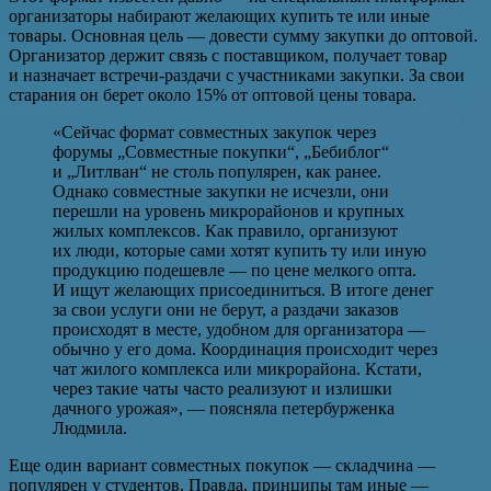
организаторы набирают желающих купить те или иные
товары. Основная цель — довести сумму закупки до оптовой.
Организатор держит связь с поставщиком, получает товар
и назначает встречи-раздачи с участниками закупки. За свои
старания он берет около 15% от оптовой цены товара.
«Сейчас формат совместных закупок через
форумы „Совместные покупки“, „Бебиблог“
и „Литлван“ не столь популярен, как ранее.
Однако совместные закупки не исчезли, они
перешли на уровень микрорайонов и крупных
жилых комплексов. Как правило, организуют
их люди, которые сами хотят купить ту или иную
продукцию подешевле — по цене мелкого опта.
И ищут желающих присоединиться. В итоге денег
за свои услуги они не берут, а раздачи заказов
происходят в месте, удобном для организатора —
обычно у его дома. Координация происходит через
чат жилого комплекса или микрорайона. Кстати,
через такие чаты часто реализуют и излишки
дачного урожая», — поясняла петербурженка
Людмила.
Еще один вариант совместных покупок — складчина —
популярен у студентов. Правда, принципы там иные —