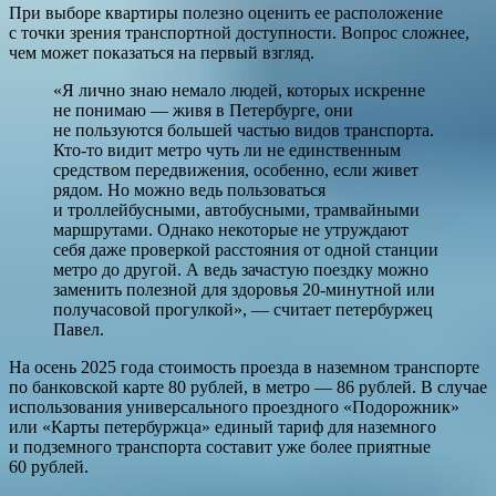
При выборе квартиры полезно оценить ее расположение
с точки зрения транспортной доступности. Вопрос сложнее,
чем может показаться на первый взгляд.
«Я лично знаю немало людей, которых искренне
не понимаю — живя в Петербурге, они
не пользуются большей частью видов транспорта.
Кто-то видит метро чуть ли не единственным
средством передвижения, особенно, если живет
рядом. Но можно ведь пользоваться
и троллейбусными, автобусными, трамвайными
маршрутами. Однако некоторые не утруждают
себя даже проверкой расстояния от одной станции
метро до другой. А ведь зачастую поездку можно
заменить полезной для здоровья 20-минутной или
получасовой прогулкой», — считает петербуржец
Павел.
На осень 2025 года стоимость проезда в наземном транспорте
по банковской карте 80 рублей, в метро — 86 рублей. В случае
использования универсального проездного «Подорожник»
или «Карты петербуржца» единый тариф для наземного
и подземного транспорта составит уже более приятные
60 рублей.