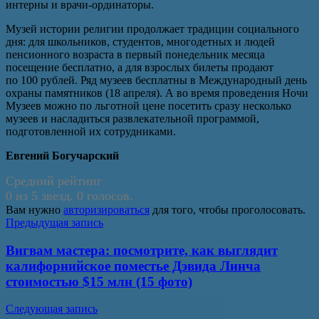
интерны и врачи-ординаторы.
Музей истории религии продолжает традиции социального
дня: для школьников, студентов, многодетных и людей
пенсионного возраста в первый понедельник месяца
посещение бесплатно, а для взрослых билеты продают
по 100 рублей. Ряд музеев бесплатны в Международный день
охраны памятников (18 апреля). А во время проведения Ночи
Музеев можно по льготной цене посетить сразу несколько
музеев и насладиться развлекательной программой,
подготовленной их сотрудниками.
Евгений Богучарский
Средний рейтинг
0 из 5 звезд. 0 голосов.
Вам нужно
авторизироваться
для того, чтобы проголосовать.
Навигация
Предыдущая запись
по
Вигвам мастера: посмотрите, как выглядит
записям
калифорнийское поместье Дэвида Линча
стоимостью $15 млн (15 фото)
Следующая запись