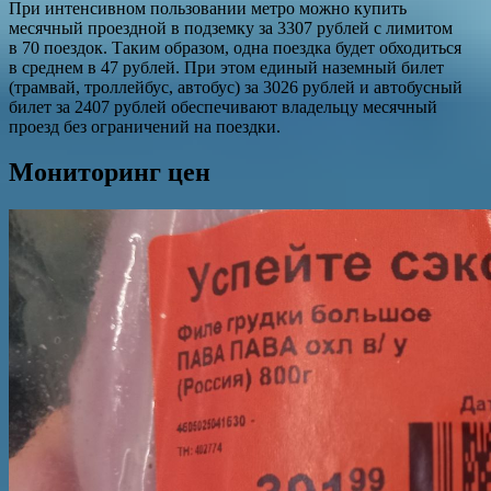
При интенсивном пользовании метро можно купить
месячный проездной в подземку за 3307 рублей с лимитом
в 70 поездок. Таким образом, одна поездка будет обходиться
в среднем в 47 рублей. При этом единый наземный билет
(трамвай, троллейбус, автобус) за 3026 рублей и автобусный
билет за 2407 рублей обеспечивают владельцу месячный
проезд без ограничений на поездки.
Мониторинг цен