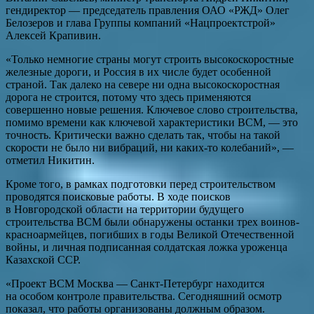
гендиректор — председатель правления ОАО «РЖД» Олег
Белозеров и глава Группы компаний «Нацпроектстрой»
Алексей Крапивин.
«Только немногие страны могут строить высокоскоростные
железные дороги, и Россия в их числе будет особенной
страной. Так далеко на севере ни одна высокоскоростная
дорога не строится, потому что здесь применяются
совершенно новые решения. Ключевое слово строительства,
помимо времени как ключевой характеристики ВСМ, — это
точность. Критически важно сделать так, чтобы на такой
скорости не было ни вибраций, ни каких-то колебаний», —
отметил Никитин.
Кроме того, в рамках подготовки перед строительством
проводятся поисковые работы. В ходе поисков
в Новгородской области на территории будущего
строительства ВСМ были обнаружены останки трех воинов-
красноармейцев, погибших в годы Великой Отечественной
войны, и личная подписанная солдатская ложка уроженца
Казахской ССР.
«Проект ВСМ Москва — Санкт-Петербург находится
на особом контроле правительства. Сегодняшний осмотр
показал, что работы организованы должным образом.