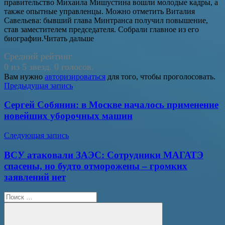
правительство Михаила Мишустина вошли молодые кадры, а
также опытные управленцы. Можно отметить Виталия
Савельева: бывший глава Минтранса получил повышение,
став заместителем председателя. Собрали главное из его
биографии.Читать дальше
Средний рейтинг
0 из 5 звезд. 0 голосов.
Вам нужно
авторизироваться
для того, чтобы проголосовать.
Навигация
Предыдущая запись
по
Сергей Собянин: в Москве началось применение
записям
новейших уборочных машин
Следующая запись
ВСУ атаковали ЗАЭС: Сотрудники МАГАТЭ
спасены, но будто отморожены – громких
заявлений нет
Поиск
для: