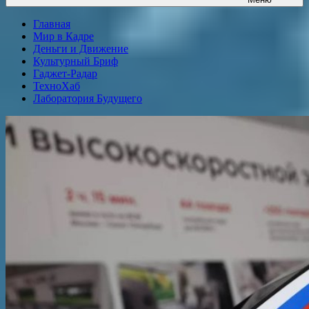
Главная
Мир в Кадре
Деньги и Движение
Культурный Бриф
Гаджет-Радар
ТехноХаб
Лаборатория Будущего