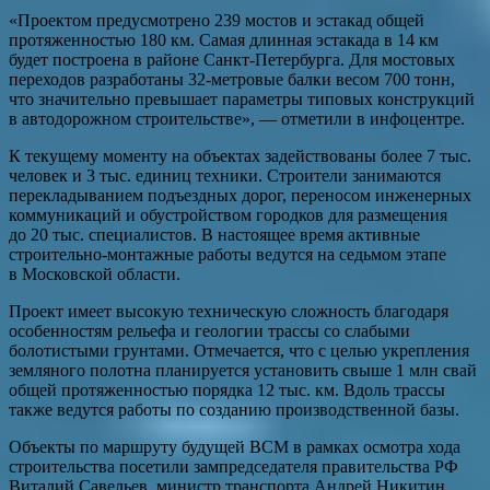
«Проектом предусмотрено 239 мостов и эстакад общей
протяженностью 180 км. Самая длинная эстакада в 14 км
будет построена в районе Санкт-Петербурга. Для мостовых
переходов разработаны 32-метровые балки весом 700 тонн,
что значительно превышает параметры типовых конструкций
в автодорожном строительстве», — отметили в инфоцентре.
К текущему моменту на объектах задействованы более 7 тыс.
человек и 3 тыс. единиц техники. Строители занимаются
перекладыванием подъездных дорог, переносом инженерных
коммуникаций и обустройством городков для размещения
до 20 тыс. специалистов. В настоящее время активные
строительно-монтажные работы ведутся на седьмом этапе
в Московской области.
Проект имеет высокую техническую сложность благодаря
особенностям рельефа и геологии трассы со слабыми
болотистыми грунтами. Отмечается, что с целью укрепления
земляного полотна планируется установить свыше 1 млн свай
общей протяженностью порядка 12 тыс. км. Вдоль трассы
также ведутся работы по созданию производственной базы.
Объекты по маршруту будущей ВСМ в рамках осмотра хода
строительства посетили зампредседателя правительства РФ
Виталий Савельев, министр транспорта Андрей Никитин,