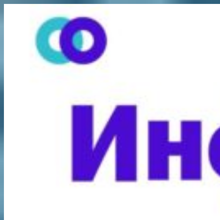
Перейти
к
содержимому