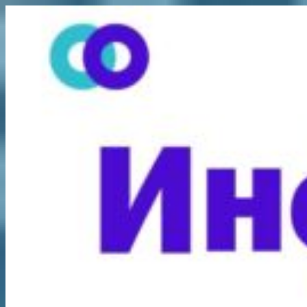
Перейти
к
содержимому