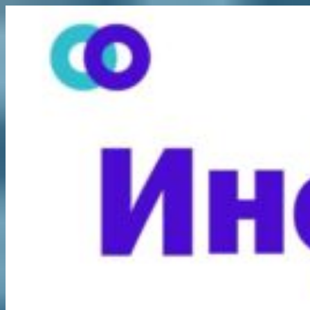
Перейти
к
содержимому