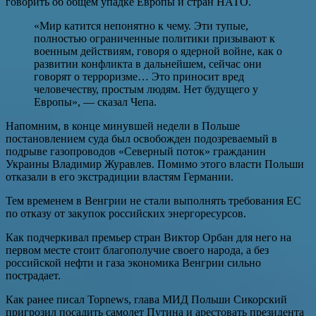
говорить об общем упадке Европы и стран НАТО.
«Мир катится непонятно к чему. Эти тупые,
полностью ограниченные политики призывают к
военным действиям, говоря о ядерной войне, как о
развитии конфликта в дальнейшем, сейчас они
говорят о терроризме… Это приносит вред
человечеству, простым людям. Нет будущего у
Европы», — сказал Чепа.
Напомним, в конце минувшей недели в Польше
постановлением суда был освобожден подозреваемый в
подрыве газопроводов «Северный поток» гражданин
Украины Владимир Журавлев. Помимо этого власти Польши
отказали в его экстрадиции властям Германии.
Тем временем в Венгрии не стали выполнять требования ЕС
по отказу от закупок российских энергоресурсов.
Как подчеркивал премьер стран Виктор Орбан для него на
первом месте стоит благополучие своего народа, а без
российской нефти и газа экономика Венгрии сильно
пострадает.
Как ранее писал Topnews, глава МИД Польши Сикорский
пригрозил посадить самолет Путина и арестовать президента