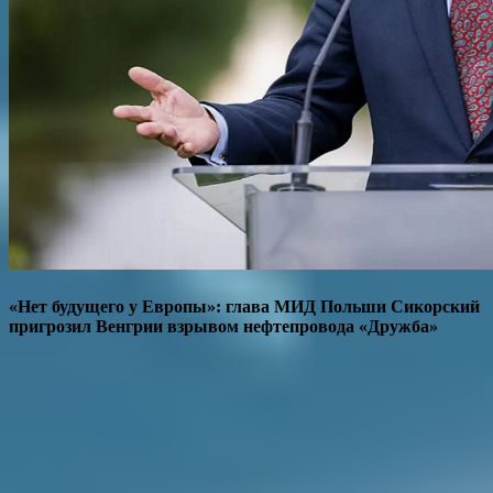
«Нет будущего у Европы»: глава МИД Польши Сикорский
пригрозил Венгрии взрывом нефтепровода «Дружба»