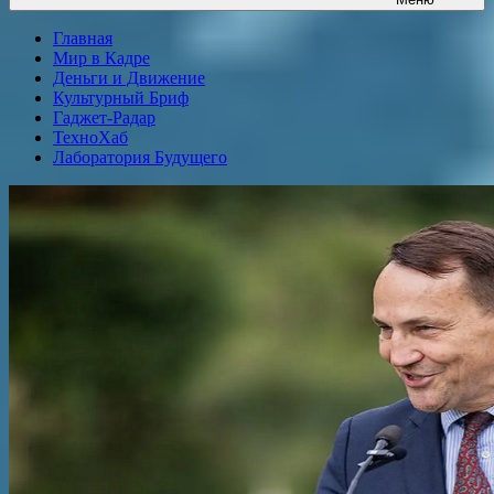
Главная
Мир в Кадре
Деньги и Движение
Культурный Бриф
Гаджет-Радар
ТехноХаб
Лаборатория Будущего