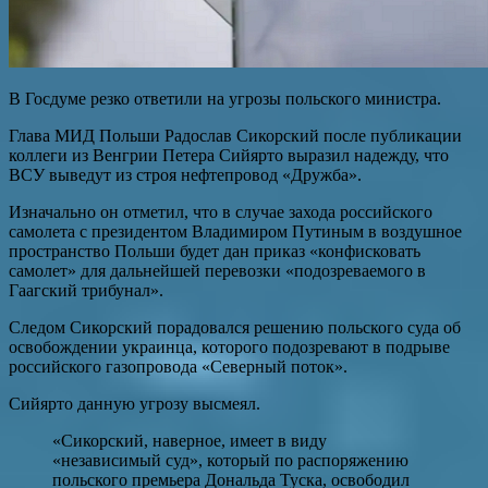
В Госдуме резко ответили на угрозы польского министра.
Глава МИД Польши Радослав Сикорский после публикации
коллеги из Венгрии Петера Сийярто выразил надежду, что
ВСУ выведут из строя нефтепровод «Дружба».
Изначально он отметил, что в случае захода российского
самолета с президентом Владимиром Путиным в воздушное
пространство Польши будет дан приказ «конфисковать
самолет» для дальнейшей перевозки «подозреваемого в
Гаагский трибунал».
Следом Сикорский порадовался решению польского суда об
освобождении украинца, которого подозревают в подрыве
российского газопровода «Северный поток».
Сийярто данную угрозу высмеял.
«Сикорский, наверное, имеет в виду
«независимый суд», который по распоряжению
польского премьера Дональда Туска, освободил