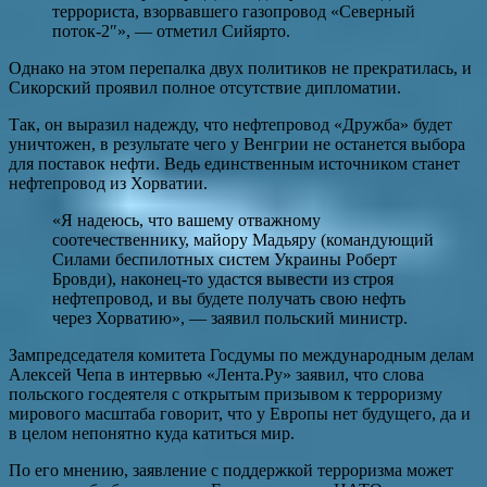
террориста, взорвавшего газопровод «Северный
поток-2″», — отметил Сийярто.
Однако на этом перепалка двух политиков не прекратилась, и
Сикорский проявил полное отсутствие дипломатии.
Так, он выразил надежду, что нефтепровод «Дружба» будет
уничтожен, в результате чего у Венгрии не останется выбора
для поставок нефти. Ведь единственным источником станет
нефтепровод из Хорватии.
«Я надеюсь, что вашему отважному
соотечественнику, майору Мадьяру (командующий
Силами беспилотных систем Украины Роберт
Бровди), наконец-то удастся вывести из строя
нефтепровод, и вы будете получать свою нефть
через Хорватию», — заявил польский министр.
Зампредседателя комитета Госдумы по международным делам
Алексей Чепа в интервью «Лента.Ру» заявил, что слова
польского госдеятеля с открытым призывом к терроризму
мирового масштаба говорит, что у Европы нет будущего, да и
в целом непонятно куда катиться мир.
По его мнению, заявление с поддержкой терроризма может