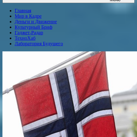
Главная
Мир в Кадре
Деньги и Движение
Культурный Бриф
Гаджет-Радар
ТехноХаб
Лаборатория Будущего