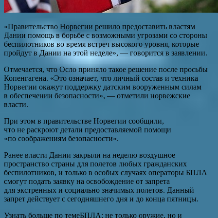
«Правительство Норвегии решило предоставить властям
Дании помощь в борьбе с возможными угрозами со стороны
беспилотников во время встреч высокого уровня, которые
пройдут в Дании на этой неделе», — говорится в заявлении.
Отмечается, что Осло приняло такое решение после просьбы
Копенгагена. «Это означает, что личный состав и техника
Норвегии окажут поддержку датским вооруженным силам
в обеспечении безопасности», — отметили норвежские
власти.
При этом в правительстве Норвегии сообщили,
что не раскроют детали предоставляемой помощи
«по соображениям безопасности».
Ранее власти Дании закрыли на неделю воздушное
пространство страны для полетов любых гражданских
беспилотников, и только в особых случаях операторы БПЛА
смогут подать заявку на освобождение от запрета
для экстренных и социально значимых полетов. Данный
запрет действует с сегодняшнего дня и до конца пятницы.
Узнать больше по темеБПЛА: не только оружие, но и