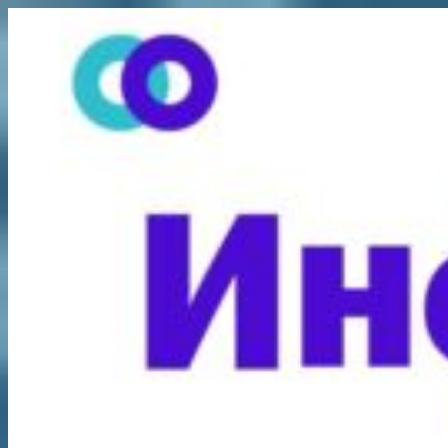
Перейти
к
содержимому