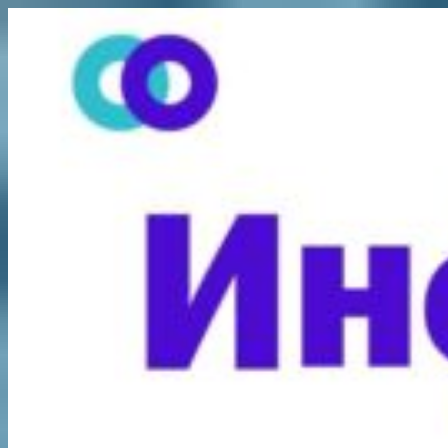
Перейти
к
содержимому