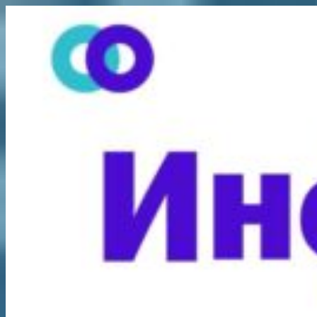
Перейти
к
содержимому