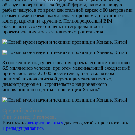
образует поверхность свободной формы, напоминающую
рыбью чешую, в то время как стальной каркас с 80-метровыми
ферменными перемычками решает проблемы, связанные с
конструкциями на кручение. Полнопроцессный BIM
обеспечил высокую степень интегрированности
проектирования и эффективность строительства.
За последний год существования проекта его посетило около
6,5 миллионов человек, при этом максимальный ежедневный
приём составлял 27 000 посетителей, и он стал высоко
ценимой технологической достопримечательностью,
демонстрирующей "строительство национального
инновационного центра в провинции Хэнань".
Средний рейтинг
0 из 5 звезд. 0 голосов.
Вам нужно
авторизироваться
для того, чтобы проголосовать.
Навигация
Предыдущая запись