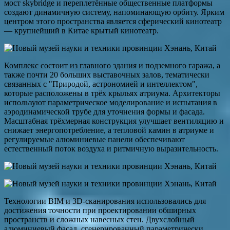
мост skybridge и переплетённые общественные платформы
создают динамичную систему, напоминающую орбиту. Ярким
центром этого пространства является сферический кинотеатр
— крупнейший в Китае крытый кинотеатр.
Комплекс состоит из главного здания и подземного гаража, а
также почти 20 больших выставочных залов, тематически
связанных с "Природой, астрономией и интеллектом",
которые расположены в трёх крыльях атриума. Архитекторы
используют параметрическое моделирование и испытания в
аэродинамической трубе для уточнения формы и фасада.
Масштабная трёхмерная конструкция улучшает вентиляцию и
снижает энергопотребление, а тепловой камин в атриуме и
регулируемые алюминиевые панели обеспечивают
естественный поток воздуха и ритмичную выразительность.
Технологии BIM и 3D-сканирования использовались для
достижения точности при проектировании обширных
пространств и сложных навесных стен. Двухслойный
алюминиевый фасад, сгенерированный параметрически,