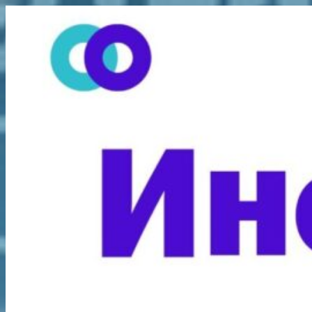
Перейти
к
содержимому