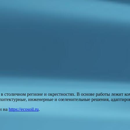
столичном регионе и окрестностях. В основе работы лежит ко
рхитектурные, инженерные и озеленительные решения, адаптиров
и на
https://ecosoil.ru
.