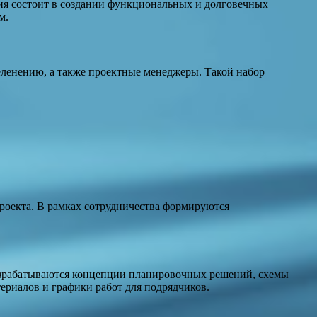
ия состоит в создании функциональных и долговечных
м.
еленению, а также проектные менеджеры. Такой набор
проекта. В рамках сотрудничества формируются
 разрабатываются концепции планировочных решений, схемы
риалов и графики работ для подрядчиков.