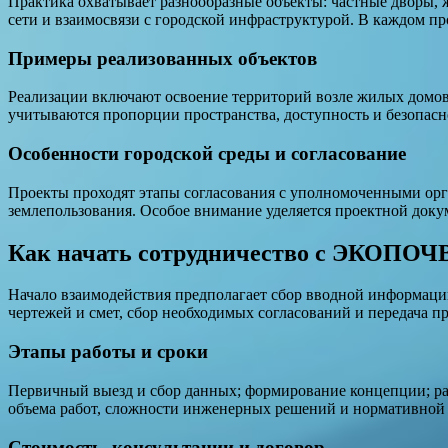
Практика охватывает разнообразные объекты: частные дворы,
сети и взаимосвязи с городской инфраструктурой. В каждом пр
Примеры реализованных объектов
Реализации включают освоение территорий возле жилых домов
учитываются пропорции пространства, доступность и безопасно
Особенности городской среды и согласование
Проекты проходят этапы согласования с уполномоченными орг
землепользования. Особое внимание уделяется проектной докум
Как начать сотрудничество с ЭКОПОЧ
Начало взаимодействия предполагает сбор вводной информации
чертежей и смет, сбор необходимых согласований и передача п
Этапы работы и сроки
Первичный выезд и сбор данных; формирование концепции; разр
объема работ, сложности инженерных решений и нормативной 
Стоимость, консультации и договор