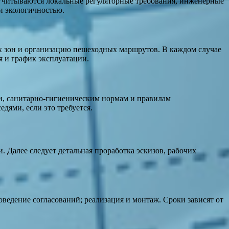
 Учитываются локальные регуляторные требования, инженерные
и экологичностью.
ых зон и организацию пешеходных маршрутов. В каждом случае
я и график эксплуатации.
и, санитарно-гигиеническим нормам и правилам
дями, если это требуется.
 Далее следует детальная проработка эскизов, рабочих
ведение согласований; реализация и монтаж. Сроки зависят от