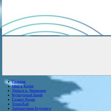
Новости
онлайн
Главная
Мир в Кадре
Деньги и Движение
Культурный Бриф
Гаджет-Радар
ТехноХаб
Лаборатория Будущего