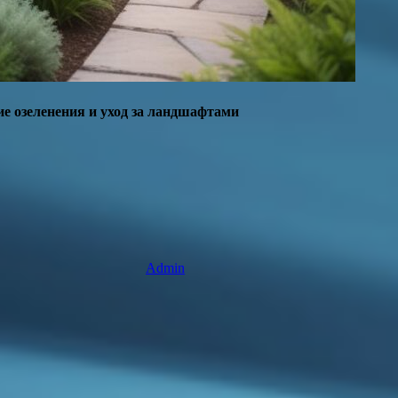
е озеленения и уход за ландшафтами
Admin