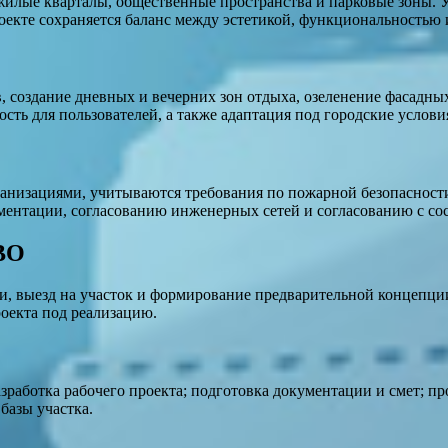
 жилые кварталы, общественные пространства и парковые зоны.
оекте сохраняется баланс между эстетикой, функциональностью 
, создание дневных и вечерних зон отдыха, озеленение фасадн
сть для пользователей, а также адаптация под городские услови
анизациями, учитываются требования по пожарной безопасност
ентации, согласованию инженерных сетей и согласованию с сосе
ВО
, выезд на участок и формирование предварительной концепции.
роекта под реализацию.
аботка рабочего проекта; подготовка документации и смет; про
базы участка.