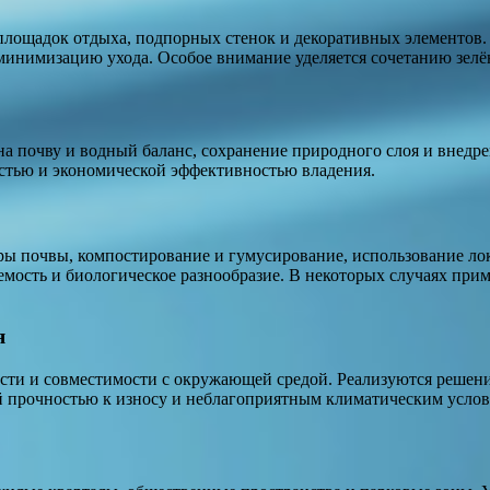
 площадок отдыха, подпорных стенок и декоративных элементов.
 минимизацию ухода. Особое внимание уделяется сочетанию зел
 почву и водный баланс, сохранение природного слоя и внедре
остью и экономической эффективностью владения.
ы почвы, компостирование и гумусирование, использование лок
мость и биологическое разнообразие. В некоторых случаях при
я
ости и совместимости с окружающей средой. Реализуются решен
 прочностью к износу и неблагоприятным климатическим услов