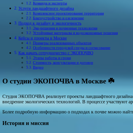
Команда и эксперты
Услуги ландшафтного дизайна
Комплексное проектирование территории
Благоустройство и озеленение
Подход к дизайну и экологичность
Эко-решения и почвенные технологии
Устойчивые материалы и водоэкономные решения
Кейсы и проекты в Москве
Примеры реализованных объектов
Особенности городской среды и согласование
Как начать сотрудничество с ЭКОПОЧВО
Этапы работы и сроки
Стоимость, консультации и договор
Видео
О студии ЭКОПОЧВА в Москве ☘️
Студия ЭКОПОЧВА реализует проекты ландшафтного дизайна в 
внедрение экологических технологий. В процессе участвуют а
Более подробную информацию о подходах к почве можно найт
История и миссия