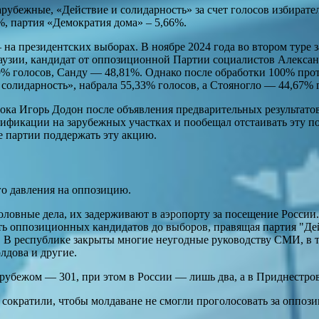
арубежные, «Действие и солидарность» за счет голосов избирате
, партия «Демократия дома» – 5,66%.
на президентских выборах. В ноябре 2024 года во втором туре 
аузии, кандидат от оппозиционной Партии социалистов Алексан
9% голосов, Санду — 48,81%. Однако после обработки 100% прот
солидарность», набрала 55,33% голосов, а Стояногло — 44,67% 
ока Игорь Додон после объявления предварительных результато
ификации на зарубежных участках и пообещал отстаивать эту по
 партии поддержать эту акцию.
о давления на оппозицию.
овные дела, их задерживают в аэропорту за посещение России.
ть оппозиционных кандидатов до выборов, правящая партия "Де
. В республике закрыты многие неугодные руководству СМИ, в 
олдова и другие.
 рубежом — 301, при этом в России — лишь два, а в Приднестров
сократили, чтобы молдаване не смогли проголосовать за оппозиц