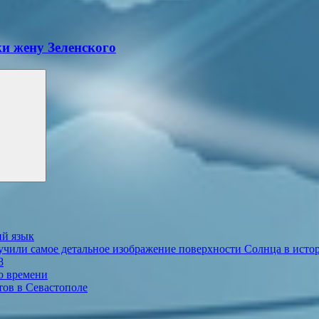
ки жену Зеленского
ий язык
учили самое детальное изображение поверхности Солнца в исто
8
о времени
тов в Севастополе