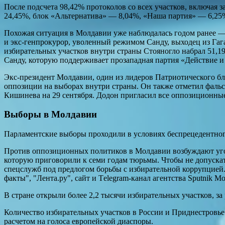
После подсчета 98,42% протоколов со всех участков, включая з
24,45%, блок «Альтернатива» — 8,04%, «Наша партия» — 6,25%
Похожая ситуация в Молдавии уже наблюдалась годом ранее — 
и экс-генпрокурор, уволенный режимом Санду, выходец из Гаг
избирательных участков внутри страны Стояногло набрал 51,1
Санду, которую поддерживает прозападная партия «Действие и 
Экс-президент Молдавии, один из лидеров Патриотического бл
оппозиции на выборах внутри страны. Он также отметил фальс
Кишинева на 29 сентября. Додон пригласил все оппозиционные
Выборы в Молдавии
Парламентские выборы проходили в условиях беспрецедентног
Против оппозиционных политиков в Молдавии возбуждают угол
которую приговорили к семи годам тюрьмы. Чтобы не допуска
спецслужб под предлогом борьбы с избирательной коррупцией
факты", "Лента.ру", сайт и Тelegram-канал агентства Sputnik М
В стране открыли более 2,2 тысячи избирательных участков, за
Количество избирательных участков в России и Приднестровье 
расчетом на голоса европейской диаспоры.