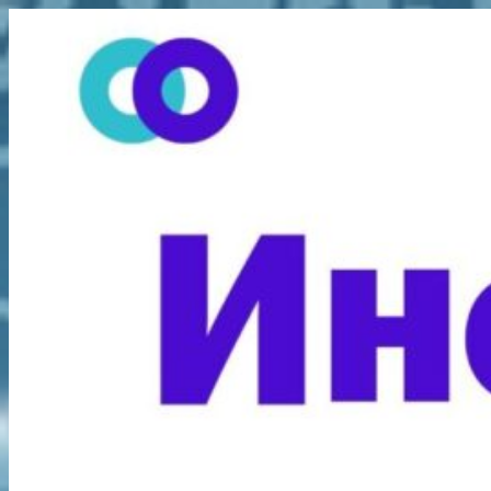
Перейти
к
содержимому