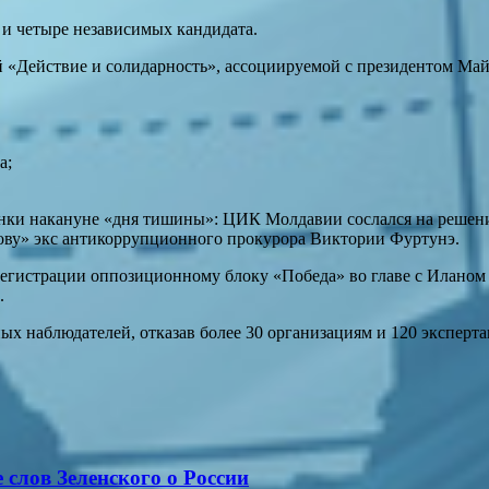
а и четыре независимых кандидата.
 «Действие и солидарность», ассоциируемой с президентом Май
а;
нки накануне «дня тишины»: ЦИК Молдавии сослался на решение 
дову» экс антикоррупционного прокурора Виктории Фуртунэ.
 регистрации оппозиционному блоку «Победа» во главе с Илано
.
наблюдателей, отказав более 30 организациям и 120 эксперта
 слов Зеленского о России