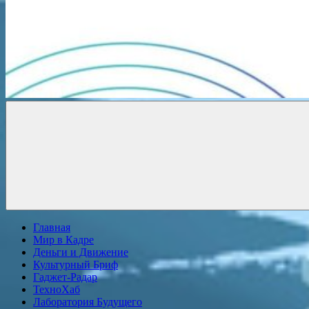
Новости
онлайн
Главная
Мир в Кадре
Деньги и Движение
Культурный Бриф
Гаджет-Радар
ТехноХаб
Лаборатория Будущего