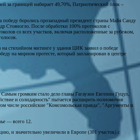
лей за границей набирает 49,70%, Патриотический блок –
за победу боролись прозападный президент страны Майя Санду
др Стояногло. После обработки 100% протоколов с
околов со всех участков, включая расположенные за рубежом,
голосов.
в на стихийном митинге у здания ЦИК заявил о победе
беду на мирном протесте, который запланирован в центре
 Самым громким стало дело главы Гагаузии Евгении Гуцул,
йствие и солидарность" пытается расширить полномочия
том числе российские "Комсомольская правда", "Аргументы и
ье — всего 12.
ию, и значительно увеличили в Европе (301 участок) с