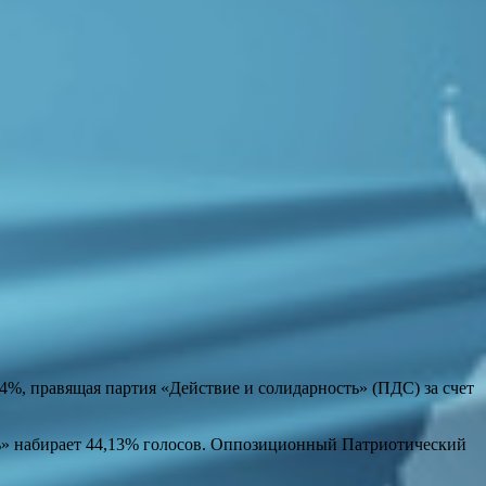
%, правящая партия «Действие и солидарность» (ПДС) за счет
ть» набирает 44,13% голосов. Оппозиционный Патриотический