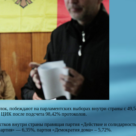
к, побеждают на парламентских выборах внутри страны с 49,54
е ЦИК после подсчета 98,42% протоколов.
астков внутри страны правящая партия «Действие и солидарнос
партия» — 6,35%, партия «Демократия дома» – 5,72%.