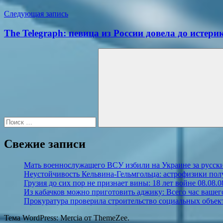
записям
Следующая запись
The Telegraph: певица из России довела до истери
Поиск
для:
Поиск
Свежие записи
Мать военнослужащего ВСУ избили на Украине за русск
Неустойчивость Кельвина-Гельмгольца: астрофизики пол
Грузия до сих пор не признает вины: 18 лет войне 08.08.0
Из кабачков можно приготовить аджику: Всего час вашег
Прокуратура проверила строительство социальных объек
Тема WordPress: Mercia от ThemeZee.