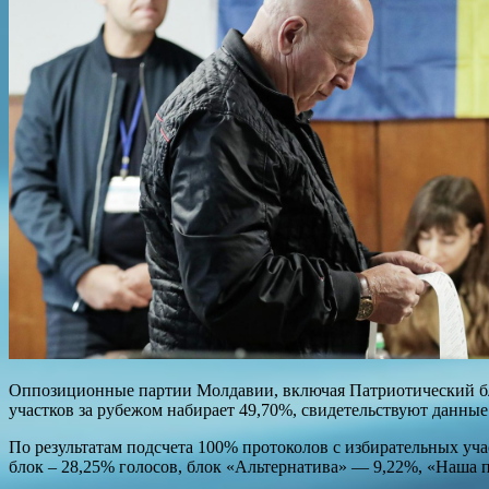
Оппозиционные партии Молдавии, включая Патриотический бло
участков за рубежом набирает 49,70%, свидетельствуют данны
По результатам подсчета 100% протоколов с избирательных уч
блок – 28,25% голосов, блок «Альтернатива» — 9,22%, «Наша 