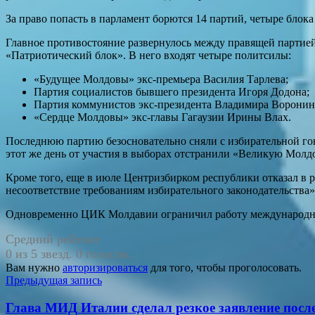
За право попасть в парламент борются 14 партий, четыре блок
Главное противостояние развернулось между правящей партией
«Патриотический блок». В него входят четыре политсилы:
«Будущее Молдовы» экс-премьера Василия Тарлева;
Партия социалистов бывшего президента Игоря Додона;
Партия коммунистов экс-президента Владимира Воронин
«Сердце Молдовы» экс-главы Гагаузии Ирины Влах.
Последнюю партию безосновательно сняли с избирательной го
этот же день от участия в выборах отстранили «Великую Мол
Кроме того, еще в июле Центризбирком республики отказал в
несоответствие требованиям избирательного законодательства»
Одновременно ЦИК Молдавии ограничил работу международных 
Средний рейтинг
0 из 5 звезд. 0 голосов.
Вам нужно
авторизироваться
для того, чтобы проголосовать.
Навигация
Предыдущая запись
по
Глава МИД Италии сделал резкое заявление после