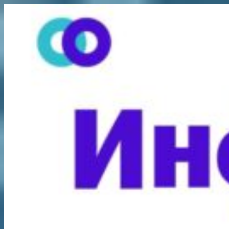
Перейти
к
содержимому