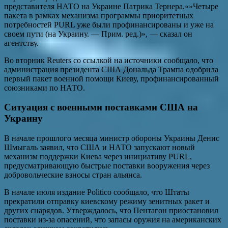
представителя НАТО на Украине Патрика Тернера.«»Четыре
пакета в рамках механизма программы приоритетных
потребностей PURL уже были профинансированы и уже на
своем пути (на Украину. — Прим. ред.)», — сказал он
агентству.
Во вторник Reuters со ссылкой на источники сообщало, что
администрация президента США Дональда Трампа одобрила
первый пакет военной помощи Киеву, профинансированный
союзниками по НАТО.
Ситуация с военными поставками США на
Украину
В начале прошлого месяца министр обороны Украины Денис
Шмыгаль заявил, что США и НАТО запускают новый
механизм поддержки Киева через инициативу PURL,
предусматривающую быстрые поставки вооружения через
добровольческие взносы стран альянса.
В начале июля издание Politico сообщало, что Штаты
прекратили отправку киевскому режиму зенитных ракет и
других снарядов. Утверждалось, что Пентагон приостановил
поставки из-за опасений, что запасы оружия на американских