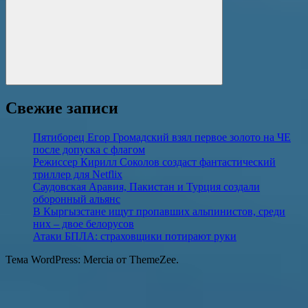
Поиск
Свежие записи
Пятиборец Егор Громадский взял первое золото на ЧЕ
после допуска с флагом
Режиссер Кирилл Соколов создаст фантастический
триллер для Netflix
Саудовская Аравия, Пакистан и Турция создали
оборонный альянс
В Кыргызстане ищут пропавших альпинистов, среди
них – двое белорусов
Атаки БПЛА: страховщики потирают руки
Тема WordPress: Mercia от ThemeZee.